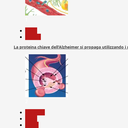
1
News
Ricerca
La proteina chiave dell’Alzheimer si propaga utilizzando i
2
Medicina
News
Salute