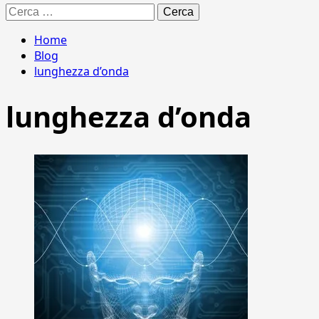
Ricerca
per:
Home
Blog
lunghezza d’onda
lunghezza d’onda