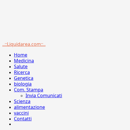
Menu
..::Liquidarea.com::..
principale
Home
Medicina
Salute
Ricerca
Genetica
biologia
Com. Stampa
Invia Comunicati
Scienza
alimentazione
vaccini
Contatti