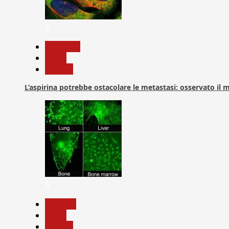
4
Medicina
News
Ricerca
L’aspirina potrebbe ostacolare le metastasi: osservato il
5
biologia
News
Ricerca