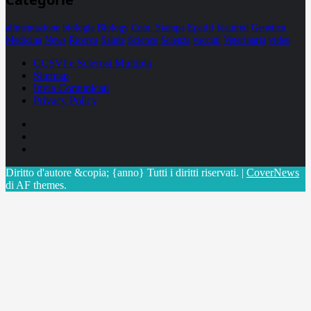
alimentazione
biologia
Biology
Com. Stampa
Epatiti
featured
Genetica
Medicina
News
Ricerca
Salute
Science
Scienza
vaccini
Veterinaria
video
CCSVI e Sclerosi Multipla
Sitemap
Invia Comunicati
Privacy Policy
Facebook
Linkedin
X
Diritto d'autore &copia; {anno} Tutti i diritti riservati.
|
CoverNews
di AF themes.