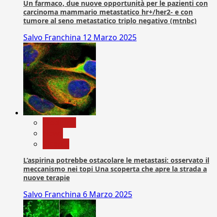
Un farmaco, due nuove opportunità per le pazienti con
carcinoma mammario metastatico hr+/her2- e con
tumore al seno metastatico triplo negativo (mtnbc)
Salvo Franchina
12 Marzo 2025
Medicina
News
Ricerca
L’aspirina potrebbe ostacolare le metastasi: osservato il
meccanismo nei topi Una scoperta che apre la strada a
nuove terapie
Salvo Franchina
6 Marzo 2025