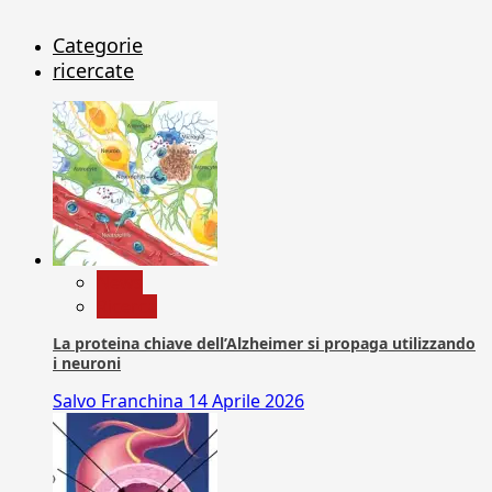
Categorie
ricercate
News
Ricerca
La proteina chiave dell’Alzheimer si propaga utilizzando
i neuroni
Salvo Franchina
14 Aprile 2026