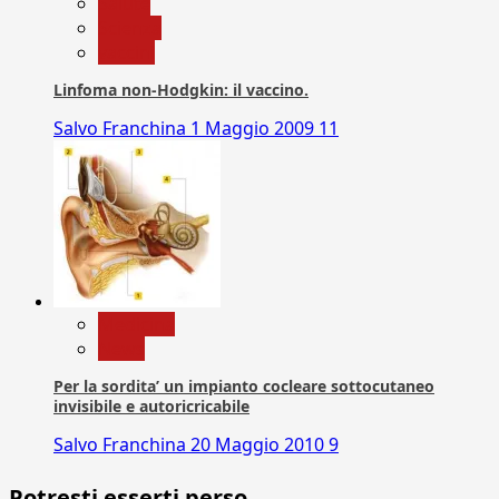
Salute
Scienza
vaccini
Linfoma non-Hodgkin: il vaccino.
Salvo Franchina
1 Maggio 2009
11
Medicina
News
Per la sordita’ un impianto cocleare sottocutaneo
invisibile e autoricricabile
Salvo Franchina
20 Maggio 2010
9
Potresti esserti perso