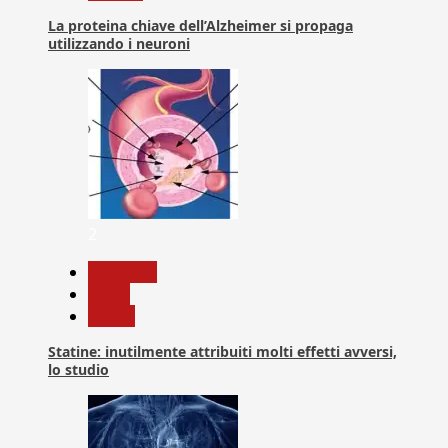
La proteina chiave dell’Alzheimer si propaga
utilizzando i neuroni
2
Medicina
News
Salute
Statine: inutilmente attribuiti molti effetti avversi,
lo studio