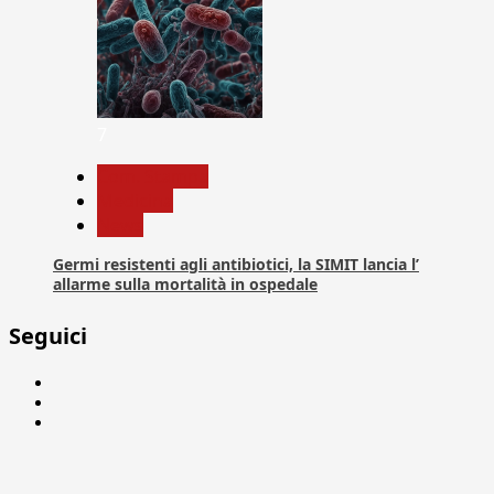
7
Com. Stampa
Medicina
News
Germi resistenti agli antibiotici, la SIMIT lancia l’
allarme sulla mortalità in ospedale
Seguici
Facebook
Linkedin
X