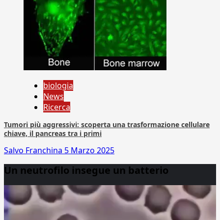
biologia
News
Ricerca
Tumori più aggressivi: scoperta una trasformazione cellulare
chiave, il pancreas tra i primi
Salvo Franchina
5 Marzo 2025
Un neutrofilo insegue un batterio
Video
Player