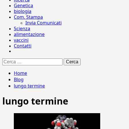
Genetica
biologia
Com. Stampa
Invia Comunicati
Scienza
alimentazione
vaccini
Contatti
Ricerca
per:
Home
Blog
lungo termine
lungo termine