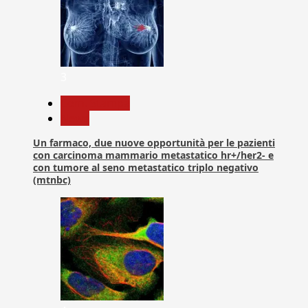
3
Com. Stampa
News
Un farmaco, due nuove opportunità per le pazienti
con carcinoma mammario metastatico hr+/her2- e
con tumore al seno metastatico triplo negativo
(mtnbc)