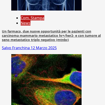
Com. Stampa
News
Un farmaco, due nuove opportunità per le pazienti con
carcinoma mammario metastatico hr+/her2- e con tumore al
seno metastatico triplo negativo (mtnbc)
Salvo Franchina
12 Marzo 2025