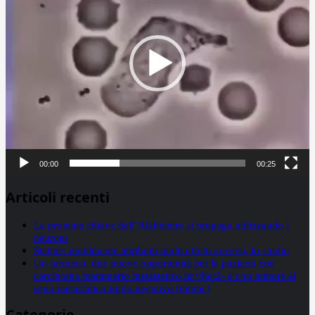
00:00
00:25
Articoli recenti
La proteina chiave dell’Alzheimer si propaga utilizzando i
neuroni
Statine: inutilmente attribuiti molti effetti avversi, lo studio
Un farmaco, due nuove opportunità per le pazienti con
carcinoma mammario metastatico hr+/her2- e con tumore al
seno metastatico triplo negativo (mtnbc)
Categorie