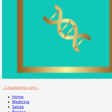
Menu
..::Liquidarea.com::..
principale
Home
Medicina
Salute
Ricerca