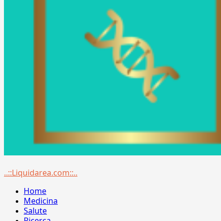
Menu
..::Liquidarea.com::..
principale
Home
Medicina
Salute
Ricerca