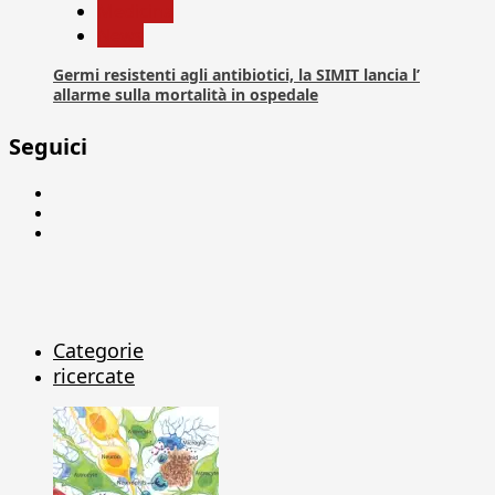
Medicina
News
Germi resistenti agli antibiotici, la SIMIT lancia l’
allarme sulla mortalità in ospedale
Seguici
Facebook
Linkedin
X
Categorie
ricercate