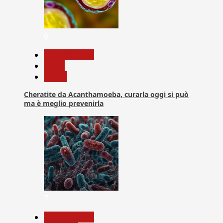
6
Com. Stampa
News
Salute
Cheratite da Acanthamoeba, curarla oggi si può
ma è meglio prevenirla
7
Com. Stampa