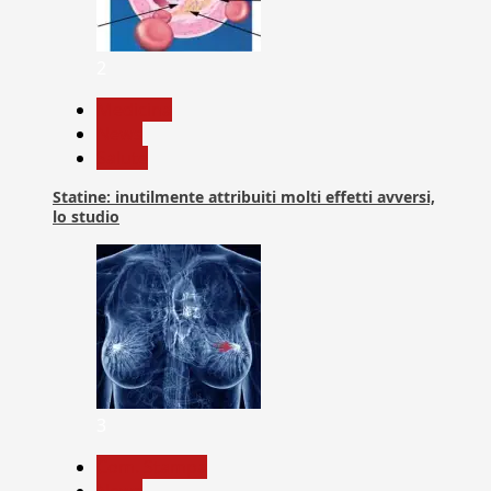
2
Medicina
News
Salute
Statine: inutilmente attribuiti molti effetti avversi,
lo studio
3
Com. Stampa
News