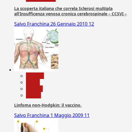
La scoperta italiana che correla Sclerosi multipla
all’Insufficenza venosa cronica cerebrospinale – CCSVI –
Salvo Franchina
26 Gennaio 2010
12
biologia
Salute
Scienza
vaccini
Linfoma non-Hodgkin: il vaccino.
Salvo Franchina
1 Maggio 2009
11