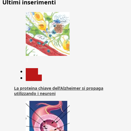
Ultimi inserimenti
1
News
Ricerca
La proteina chiave dell’Alzheimer si propaga
utilizzando i neuroni