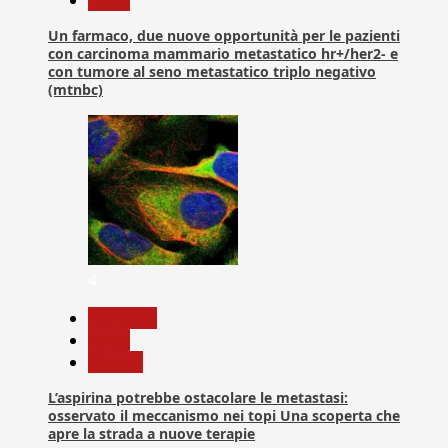
Un farmaco, due nuove opportunità per le pazienti
con carcinoma mammario metastatico hr+/her2- e
con tumore al seno metastatico triplo negativo
(mtnbc)
4
Medicina
News
Ricerca
L’aspirina potrebbe ostacolare le metastasi:
osservato il meccanismo nei topi Una scoperta che
apre la strada a nuove terapie