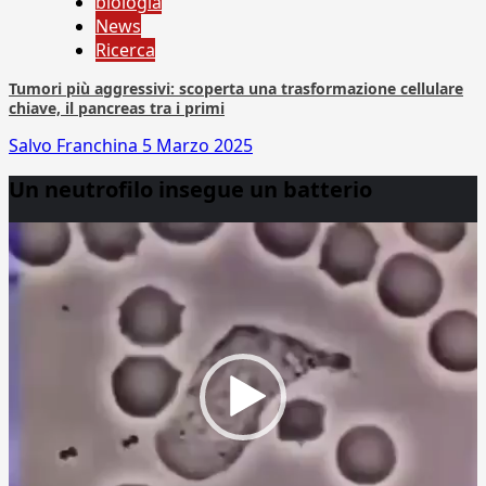
biologia
News
Ricerca
Tumori più aggressivi: scoperta una trasformazione cellulare
chiave, il pancreas tra i primi
Salvo Franchina
5 Marzo 2025
Un neutrofilo insegue un batterio
Video
Player