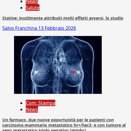
News
Salute
Statine: inutilmente attribuiti molti effetti avversi, lo studio
Salvo Franchina
13 Febbraio 2026
Com. Stampa
News
Un farmaco, due nuove opportunità per le pazienti con
carcinoma mammario metastatico hr+/her2- e con tumore al
seno metastatico triplo negativo (mtnbc)