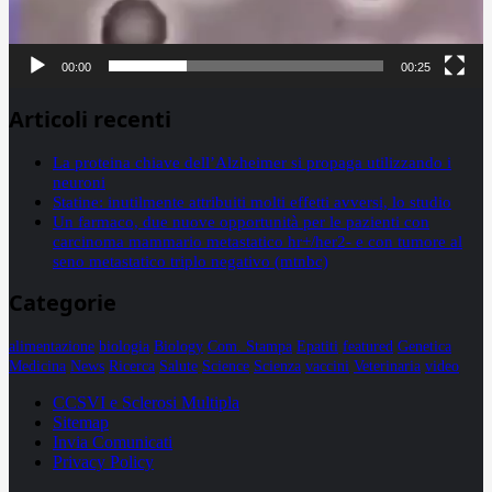
00:00
00:25
Articoli recenti
La proteina chiave dell’Alzheimer si propaga utilizzando i
neuroni
Statine: inutilmente attribuiti molti effetti avversi, lo studio
Un farmaco, due nuove opportunità per le pazienti con
carcinoma mammario metastatico hr+/her2- e con tumore al
seno metastatico triplo negativo (mtnbc)
Categorie
alimentazione
biologia
Biology
Com. Stampa
Epatiti
featured
Genetica
Medicina
News
Ricerca
Salute
Science
Scienza
vaccini
Veterinaria
video
CCSVI e Sclerosi Multipla
Sitemap
Invia Comunicati
Privacy Policy