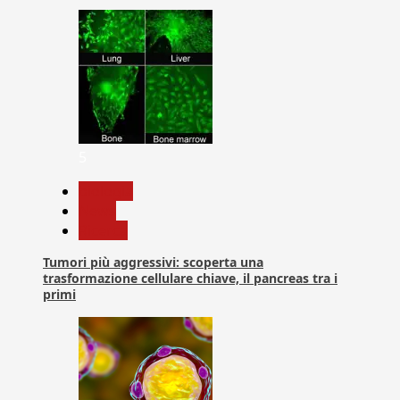
5
biologia
News
Ricerca
Tumori più aggressivi: scoperta una
trasformazione cellulare chiave, il pancreas tra i
primi