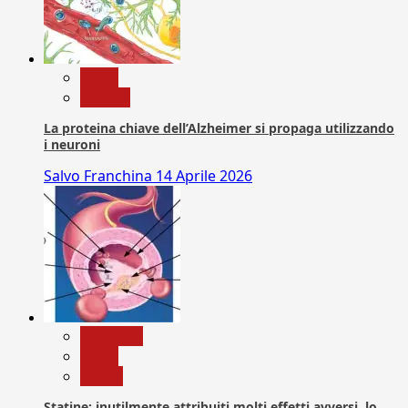
News
Ricerca
La proteina chiave dell’Alzheimer si propaga utilizzando
i neuroni
Salvo Franchina
14 Aprile 2026
Medicina
News
Salute
Statine: inutilmente attribuiti molti effetti avversi, lo