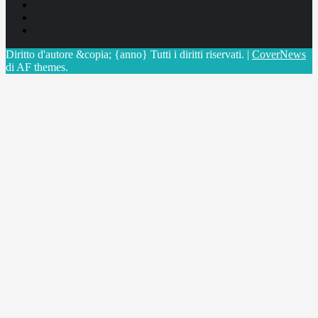
Facebook
Linkedin
X
Diritto d'autore &copia; {anno} Tutti i diritti riservati.
|
CoverNews
di AF themes.