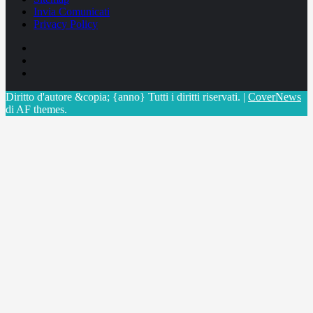
Invia Comunicati
Privacy Policy
Facebook
Linkedin
X
Diritto d'autore &copia; {anno} Tutti i diritti riservati.
|
CoverNews
di AF themes.