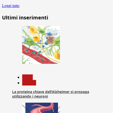
Leggi tutto
Ultimi inserimenti
1
News
Ricerca
La proteina chiave dell’Alzheimer si propaga
utilizzando i neuroni