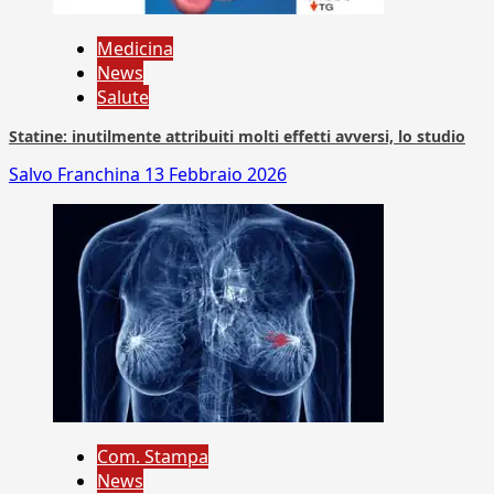
Medicina
News
Salute
Statine: inutilmente attribuiti molti effetti avversi, lo studio
Salvo Franchina
13 Febbraio 2026
Com. Stampa
News