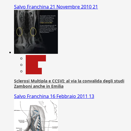
Salvo Franchina
21 Novembre 2010
21
Medicina
News
Ricerca
Sclerosi Multipla e CCSVI: al via la convalida degli studi
Zamboni anche in Emilia
Salvo Franchina
16 Febbraio 2011
13