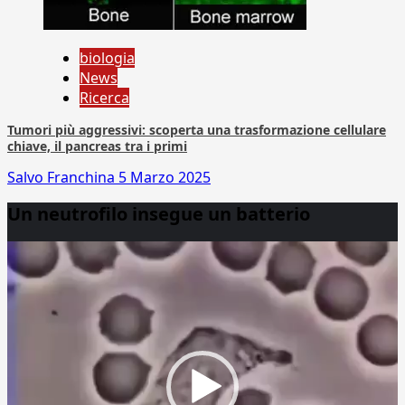
biologia
News
Ricerca
Tumori più aggressivi: scoperta una trasformazione cellulare
chiave, il pancreas tra i primi
Salvo Franchina
5 Marzo 2025
Un neutrofilo insegue un batterio
Video
Player