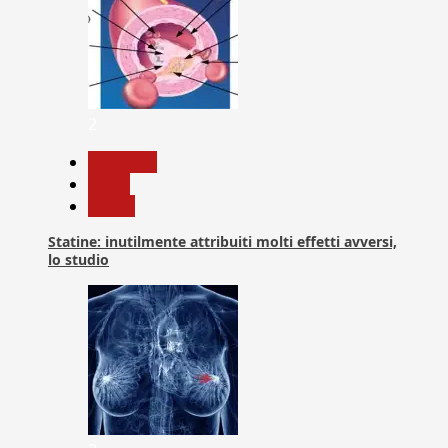
2
Medicina
News
Salute
Statine: inutilmente attribuiti molti effetti avversi,
lo studio