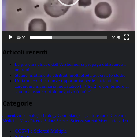
00:00
00:25
Articoli recenti
La proteina chiave dell’Alzheimer si propaga utilizzando i
neuroni
Statine: inutilmente attribuiti molti effetti avversi, lo studio
Un farmaco, due nuove opportunità per le pazienti con
carcinoma mammario metastatico hr+/her2- e con tumore al
seno metastatico triplo negativo (mtnbc)
Categorie
alimentazione
biologia
Biology
Com. Stampa
Epatiti
featured
Genetica
Medicina
News
Ricerca
Salute
Science
Scienza
vaccini
Veterinaria
video
CCSVI e Sclerosi Multipla
Sitemap