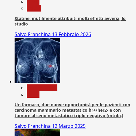
News
Salute
Statine: inutilmente attribuiti molti effetti avversi, lo
studio
Salvo Franchina
13 Febbraio 2026
Com. Stampa
News
Un farmaco, due nuove opportunità per le pazienti con
carcinoma mammario metastatico hr+/her2- e con
tumore al seno metastatico triplo negativo (mtnbc)
Salvo Franchina
12 Marzo 2025