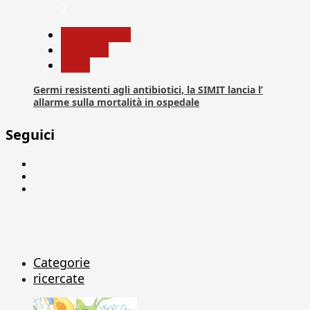
7
Com. Stampa
Medicina
News
Germi resistenti agli antibiotici, la SIMIT lancia l’
allarme sulla mortalità in ospedale
Seguici
Facebook
Linkedin
X
Categorie
ricercate