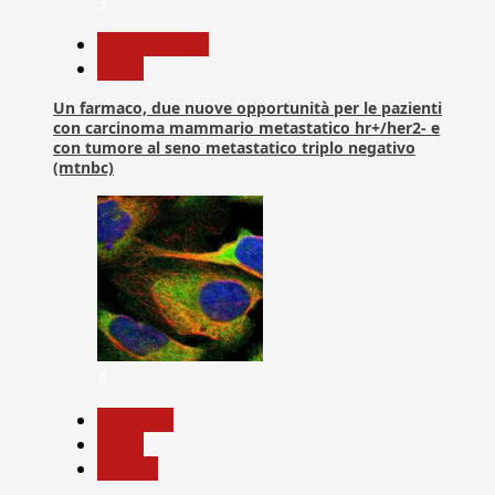
3
Com. Stampa
News
Un farmaco, due nuove opportunità per le pazienti
con carcinoma mammario metastatico hr+/her2- e
con tumore al seno metastatico triplo negativo
(mtnbc)
4
Medicina
News
Ricerca