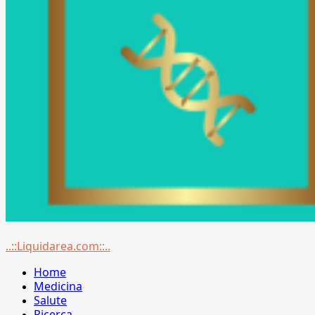
Menu
..::Liquidarea.com::..
principale
Home
Medicina
Salute
Ricerca