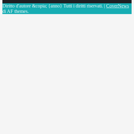
Diritto d'autore &copia; {anno} Tutti i diritti riservati.
|
CoverNews
di AF themes.