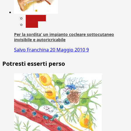
Medicina
News
Per la sordita’ un impianto cocleare sottocutaneo
invisibile e autoricricabile
Salvo Franchina
20 Maggio 2010
9
Potresti esserti perso