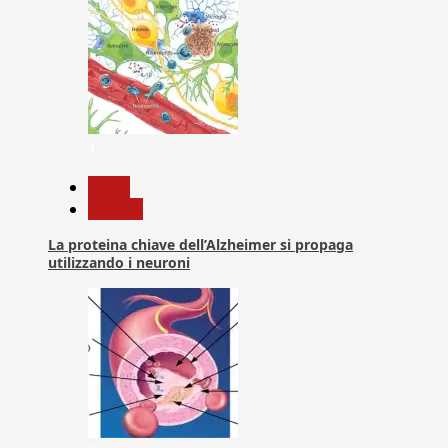
1
News
Ricerca
La proteina chiave dell’Alzheimer si propaga
utilizzando i neuroni