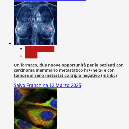
Com. Stampa
News
Un farmaco, due nuove opportunità per le pazienti con
carcinoma mammario metastatico hr+/her2- e con
tumore al seno metastatico triplo negativo (mtnbc)
Salvo Franchina
12 Marzo 2025