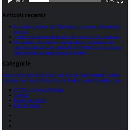
00:00
00:25
Articoli recenti
La proteina chiave dell’Alzheimer si propaga utilizzando i
neuroni
Statine: inutilmente attribuiti molti effetti avversi, lo studio
Un farmaco, due nuove opportunità per le pazienti con
carcinoma mammario metastatico hr+/her2- e con tumore al
seno metastatico triplo negativo (mtnbc)
Categorie
alimentazione
biologia
Biology
Com. Stampa
Epatiti
featured
Genetica
Medicina
News
Ricerca
Salute
Science
Scienza
vaccini
Veterinaria
video
CCSVI e Sclerosi Multipla
Sitemap
Invia Comunicati
Privacy Policy
Facebook
Linkedin
X