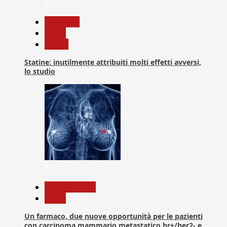
2
Medicina
News
Salute
Statine: inutilmente attribuiti molti effetti avversi,
lo studio
3
Com. Stampa
News
Un farmaco, due nuove opportunità per le pazienti
con carcinoma mammario metastatico hr+/her2- e