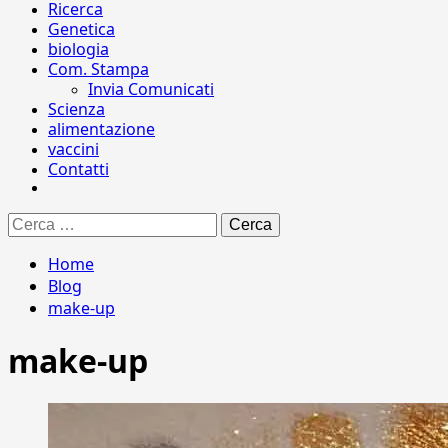
Ricerca
Genetica
biologia
Com. Stampa
Invia Comunicati
Scienza
alimentazione
vaccini
Contatti
Ricerca
per:
Home
Blog
make-up
make-up