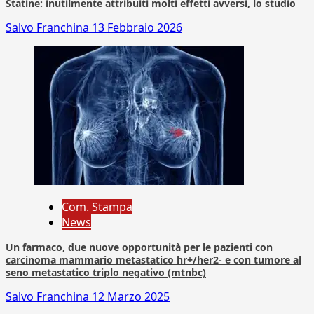
Statine: inutilmente attribuiti molti effetti avversi, lo studio
Salvo Franchina
13 Febbraio 2026
Com. Stampa
News
Un farmaco, due nuove opportunità per le pazienti con
carcinoma mammario metastatico hr+/her2- e con tumore al
seno metastatico triplo negativo (mtnbc)
Salvo Franchina
12 Marzo 2025