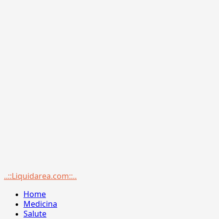
Menu
..::Liquidarea.com::..
principale
Home
Medicina
Salute