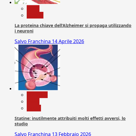
News
Ricerca
La proteina chiave dell’Alzheimer si propaga utilizzando
i neuroni
Salvo Franchina
14 Aprile 2026
Medicina
News
Salute
Statine: inutilmente attribuiti molti effetti avversi, lo
studio
Salvo Franchina
13 Febbraio 2026