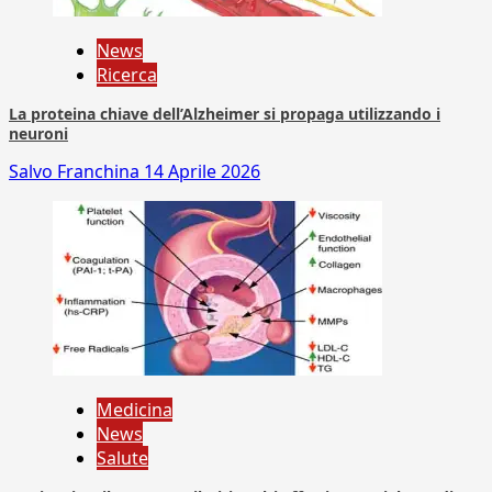
News
Ricerca
La proteina chiave dell’Alzheimer si propaga utilizzando i
neuroni
Salvo Franchina
14 Aprile 2026
Medicina
News
Salute