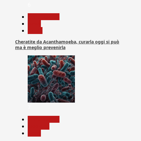
6
Com. Stampa
News
Salute
Cheratite da Acanthamoeba, curarla oggi si può
ma è meglio prevenirla
7
Com. Stampa
Medicina
News