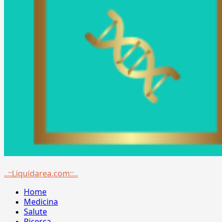
Menu
..::Liquidarea.com::..
principale
Home
Medicina
Salute
Ricerca