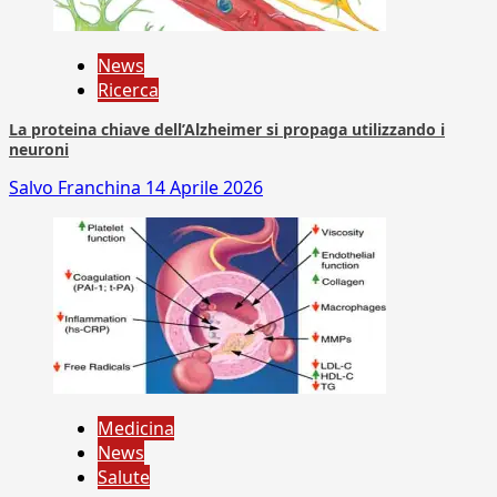
News
Ricerca
La proteina chiave dell’Alzheimer si propaga utilizzando i
neuroni
Salvo Franchina
14 Aprile 2026
Medicina
News
Salute