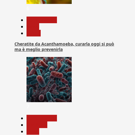
6
Com. Stampa
News
Salute
Cheratite da Acanthamoeba, curarla oggi si può
ma è meglio prevenirla
7
Com. Stampa
Medicina
News