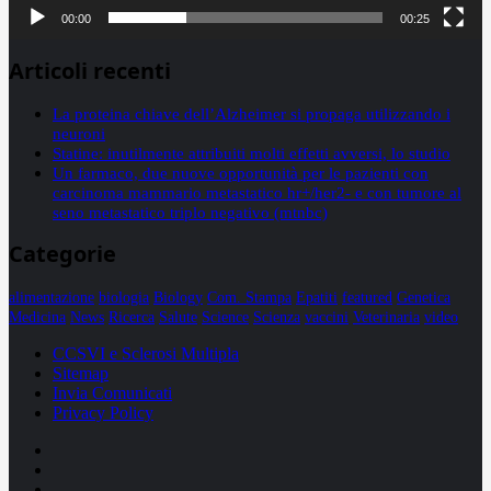
00:00
00:25
Articoli recenti
La proteina chiave dell’Alzheimer si propaga utilizzando i
neuroni
Statine: inutilmente attribuiti molti effetti avversi, lo studio
Un farmaco, due nuove opportunità per le pazienti con
carcinoma mammario metastatico hr+/her2- e con tumore al
seno metastatico triplo negativo (mtnbc)
Categorie
alimentazione
biologia
Biology
Com. Stampa
Epatiti
featured
Genetica
Medicina
News
Ricerca
Salute
Science
Scienza
vaccini
Veterinaria
video
CCSVI e Sclerosi Multipla
Sitemap
Invia Comunicati
Privacy Policy
Facebook
Linkedin
X