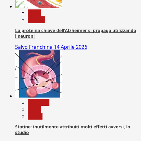
News
Ricerca
La proteina chiave dell’Alzheimer si propaga utilizzando
i neuroni
Salvo Franchina
14 Aprile 2026
Medicina
News
Salute
Statine: inutilmente attribuiti molti effetti avversi, lo
studio