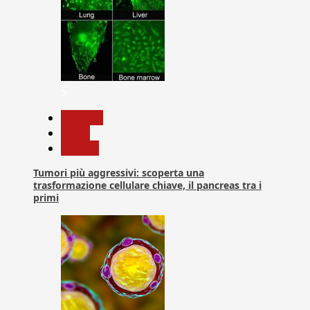
5
biologia
News
Ricerca
Tumori più aggressivi: scoperta una
trasformazione cellulare chiave, il pancreas tra i
primi