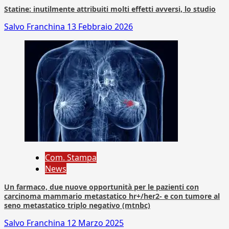
Statine: inutilmente attribuiti molti effetti avversi, lo studio
Salvo Franchina
13 Febbraio 2026
Com. Stampa
News
Un farmaco, due nuove opportunità per le pazienti con
carcinoma mammario metastatico hr+/her2- e con tumore al
seno metastatico triplo negativo (mtnbc)
Salvo Franchina
12 Marzo 2025