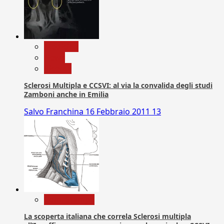
Medicina
News
Ricerca
Sclerosi Multipla e CCSVI: al via la convalida degli studi
Zamboni anche in Emilia
Salvo Franchina
16 Febbraio 2011
13
Com. Stampa
La scoperta italiana che correla Sclerosi multipla