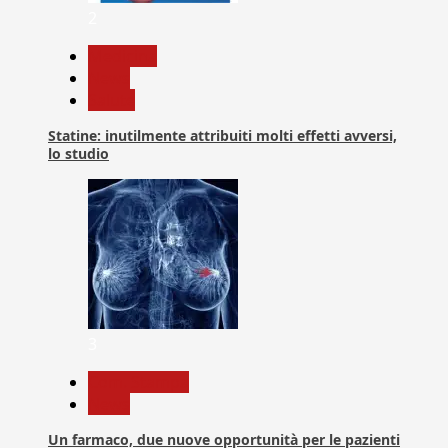
2
Medicina
News
Salute
Statine: inutilmente attribuiti molti effetti avversi,
lo studio
3
Com. Stampa
News
Un farmaco, due nuove opportunità per le pazienti