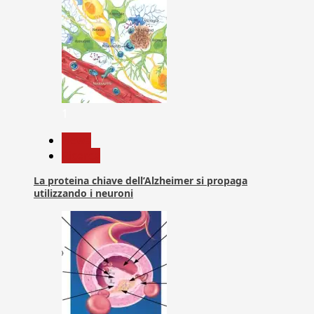
1
News
Ricerca
La proteina chiave dell’Alzheimer si propaga
utilizzando i neuroni