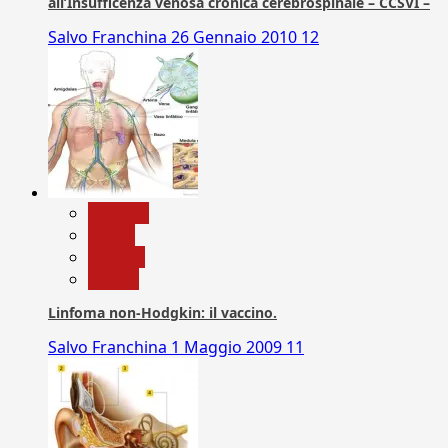
all’Insufficenza venosa cronica cerebrospinale – CCSVI –
Salvo Franchina
26 Gennaio 2010
12
biologia
Salute
Scienza
vaccini
Linfoma non-Hodgkin: il vaccino.
Salvo Franchina
1 Maggio 2009
11