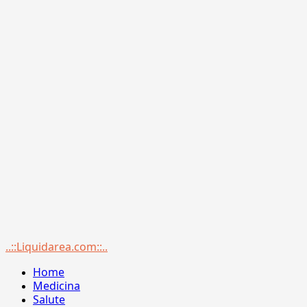
Menu
..::Liquidarea.com::..
principale
Home
Medicina
Salute