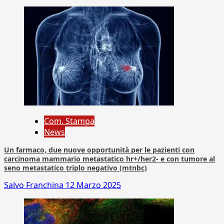
Com. Stampa
News
Un farmaco, due nuove opportunità per le pazienti con
carcinoma mammario metastatico hr+/her2- e con tumore al
seno metastatico triplo negativo (mtnbc)
Salvo Franchina
12 Marzo 2025