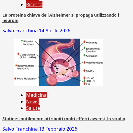
Ricerca
La proteina chiave dell’Alzheimer si propaga utilizzando i
neuroni
Salvo Franchina
14 Aprile 2026
Medicina
News
Salute
Statine: inutilmente attribuiti molti effetti avversi, lo studio
Salvo Franchina
13 Febbraio 2026