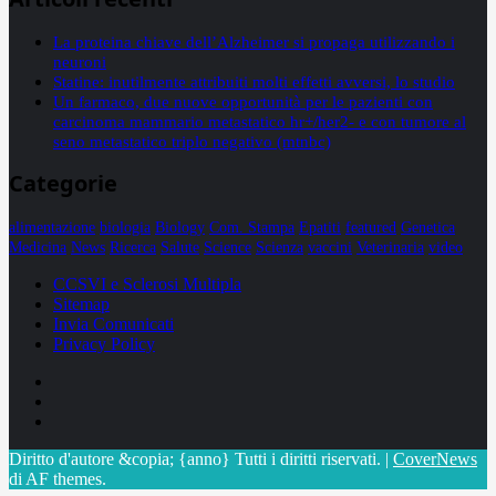
La proteina chiave dell’Alzheimer si propaga utilizzando i
neuroni
Statine: inutilmente attribuiti molti effetti avversi, lo studio
Un farmaco, due nuove opportunità per le pazienti con
carcinoma mammario metastatico hr+/her2- e con tumore al
seno metastatico triplo negativo (mtnbc)
Categorie
alimentazione
biologia
Biology
Com. Stampa
Epatiti
featured
Genetica
Medicina
News
Ricerca
Salute
Science
Scienza
vaccini
Veterinaria
video
CCSVI e Sclerosi Multipla
Sitemap
Invia Comunicati
Privacy Policy
Facebook
Linkedin
X
Diritto d'autore &copia; {anno} Tutti i diritti riservati.
|
CoverNews
di AF themes.