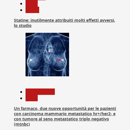
News
Salute
Statine: inutilmente attribuiti molti effetti avversi,
lo studio
3
Com. Stampa
News
Un farmaco, due nuove opportunità per le pazienti
con carcinoma mammario metastatico hr+/her2- e
con tumore al seno metastatico triplo negativo
(mtnbc)