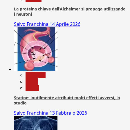
La proteina chiave dell’Alzheimer si propaga utilizzando
i neuroni
Salvo Franchina
14 Aprile 2026
Medicina
News
Salute
Statine: inutilmente attribuiti molti effetti avversi, lo
studio
Salvo Franchina
13 Febbraio 2026