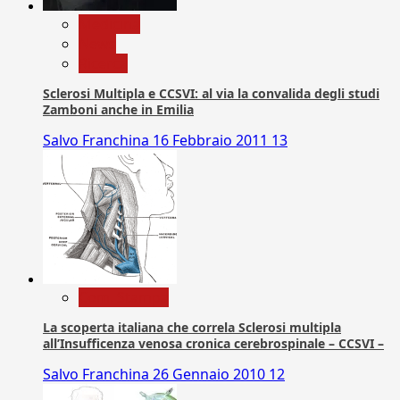
Medicina
News
Ricerca
Sclerosi Multipla e CCSVI: al via la convalida degli studi
Zamboni anche in Emilia
Salvo Franchina
16 Febbraio 2011
13
Com. Stampa
La scoperta italiana che correla Sclerosi multipla
all’Insufficenza venosa cronica cerebrospinale – CCSVI –
Salvo Franchina
26 Gennaio 2010
12