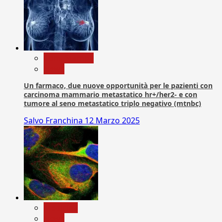
Com. Stampa
News
Un farmaco, due nuove opportunità per le pazienti con
carcinoma mammario metastatico hr+/her2- e con
tumore al seno metastatico triplo negativo (mtnbc)
Salvo Franchina
12 Marzo 2025
Medicina
News