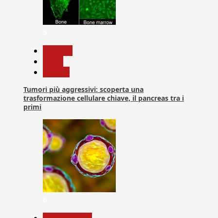
5
biologia
News
Ricerca
Tumori più aggressivi: scoperta una
trasformazione cellulare chiave, il pancreas tra i
primi
6
Com. Stampa