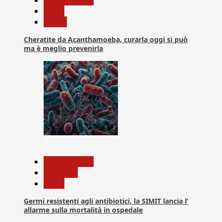
News
Salute
Cheratite da Acanthamoeba, curarla oggi si può
ma è meglio prevenirla
7
Com. Stampa
Medicina
News
Germi resistenti agli antibiotici, la SIMIT lancia l’
allarme sulla mortalità in ospedale