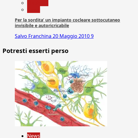
Medicina
News
Per la sordita’ un impianto cocleare sottocutaneo
invisibile e autoricricabile
Salvo Franchina
20 Maggio 2010
9
Potresti esserti perso
News