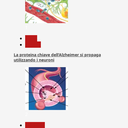
1
News
Ricerca
La proteina chiave dell’Alzheimer si propaga
utilizzando i neuroni
2
Medicina