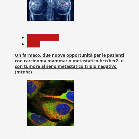
3
Com. Stampa
News
Un farmaco, due nuove opportunità per le pazienti
con carcinoma mammario metastatico hr+/her2- e
con tumore al seno metastatico triplo negativo
(mtnbc)
4