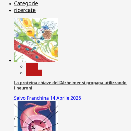
Categorie
ricercate
News
Ricerca
La proteina chiave dell’Alzheimer si propaga utilizzando
i neuroni
Salvo Franchina
14 Aprile 2026