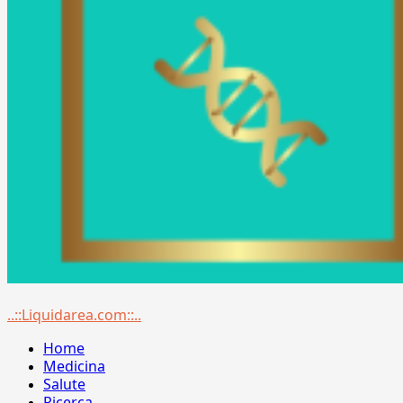
Menu
..::Liquidarea.com::..
principale
Home
Medicina
Salute
Ricerca