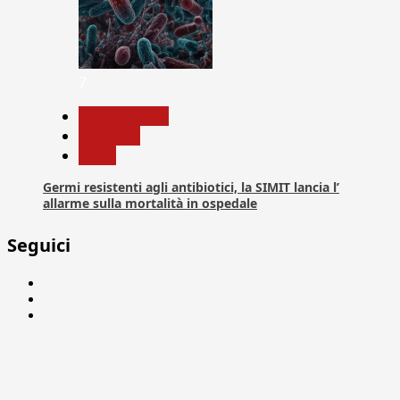
7
Com. Stampa
Medicina
News
Germi resistenti agli antibiotici, la SIMIT lancia l’
allarme sulla mortalità in ospedale
Seguici
Facebook
Linkedin
X