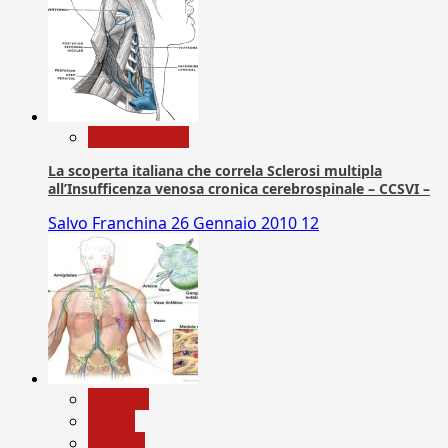
Com. Stampa
La scoperta italiana che correla Sclerosi multipla
all’Insufficenza venosa cronica cerebrospinale – CCSVI –
Salvo Franchina
26 Gennaio 2010
12
biologia
Salute
Scienza