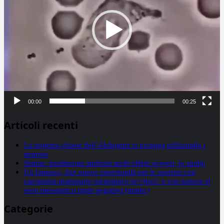
00:00
00:25
Articoli recenti
La proteina chiave dell’Alzheimer si propaga utilizzando i
neuroni
Statine: inutilmente attribuiti molti effetti avversi, lo studio
Un farmaco, due nuove opportunità per le pazienti con
carcinoma mammario metastatico hr+/her2- e con tumore al
seno metastatico triplo negativo (mtnbc)
Categorie