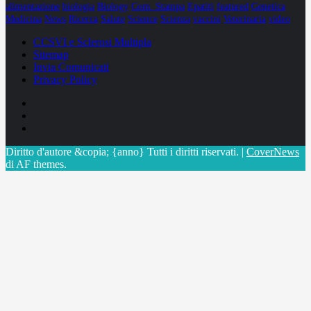
alimentazione
biologia
Biology
Com. Stampa
Epatiti
featured
Genetica
Medicina
News
Ricerca
Salute
Science
Scienza
vaccini
Veterinaria
video
CCSVI e Sclerosi Multipla
Sitemap
Invia Comunicati
Privacy Policy
Facebook
Linkedin
X
Diritto d'autore &copia; {anno} Tutti i diritti riservati.
|
CoverNews
di AF themes.