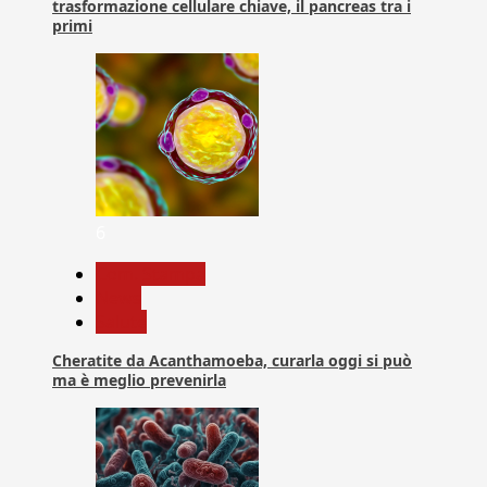
trasformazione cellulare chiave, il pancreas tra i
primi
6
Com. Stampa
News
Salute
Cheratite da Acanthamoeba, curarla oggi si può
ma è meglio prevenirla