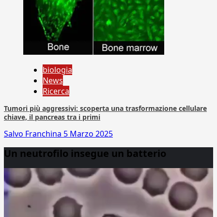
biologia
News
Ricerca
Tumori più aggressivi: scoperta una trasformazione cellulare
chiave, il pancreas tra i primi
Salvo Franchina
5 Marzo 2025
Un neutrofilo insegue un batterio
Video
Player