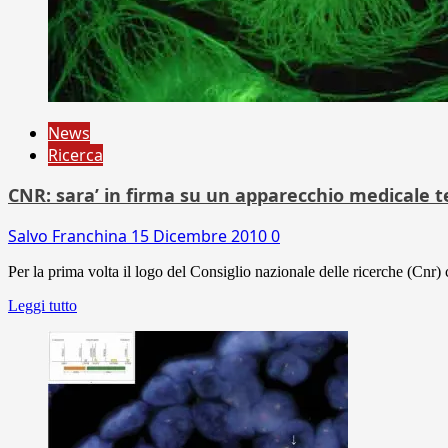
News
Ricerca
CNR: sara’ in firma su un apparecchio medicale t
Salvo Franchina
15 Dicembre 2010
0
Per la prima volta il logo del Consiglio nazionale delle ricerche (Cnr
Leggi tutto