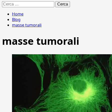
Ricerca
per:
Home
Blog
masse tumorali
masse tumorali