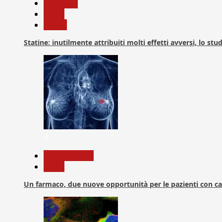
Medicina
News
Salute
Statine: inutilmente attribuiti molti effetti avversi, lo stu
3
Com. Stampa
News
Un farmaco, due nuove opportunità per le pazienti con c