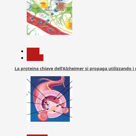
1
News
Ricerca
La proteina chiave dell’Alzheimer si propaga utilizzando i
2