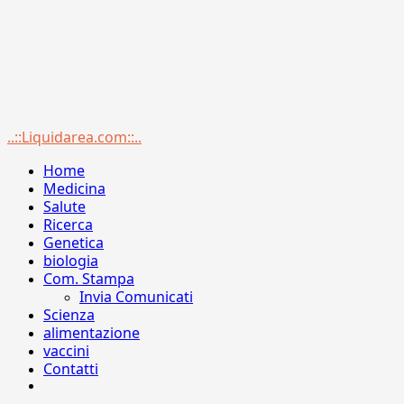
Menu
..::Liquidarea.com::..
principale
Home
Medicina
Salute
Ricerca
Genetica
biologia
Com. Stampa
Invia Comunicati
Scienza
alimentazione
vaccini
Contatti