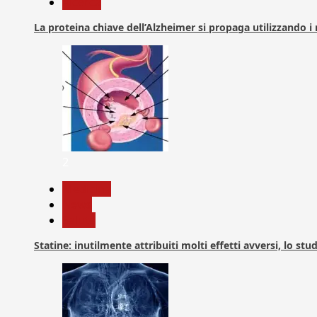
Ricerca
La proteina chiave dell’Alzheimer si propaga utilizzando i
2
Medicina
News
Salute
Statine: inutilmente attribuiti molti effetti avversi, lo stu