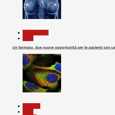
3
Com. Stampa
News
Un farmaco, due nuove opportunità per le pazienti con c
4
Medicina
News