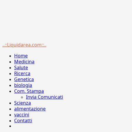
Menu
..::Liquidarea.com::..
principale
Home
Medicina
Salute
Ricerca
Genetica
biologia
Com. Stampa
Invia Comunicati
Scienza
alimentazione
vaccini
Contatti