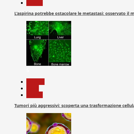
Ricerca
L’aspirina potrebbe ostacolare le metastasi: osservato il
5
biologia
News
Ricerca
Tumori più aggressivi: scoperta una trasformazione cellular