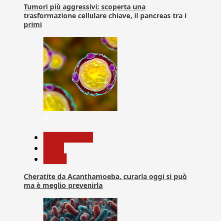
Tumori più aggressivi: scoperta una
trasformazione cellulare chiave, il pancreas tra i
primi
6
Com. Stampa
News
Salute
Cheratite da Acanthamoeba, curarla oggi si può
ma è meglio prevenirla