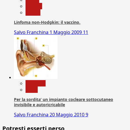
Scienza
vaccini
Linfoma non-Hodgkin: il vaccino.
Salvo Franchina
1 Maggio 2009
11
Medicina
News
Per la sordita’ un impianto cocleare sottocutaneo
invisibile e autoricricabile
Salvo Franchina
20 Maggio 2010
9
Potresti esserti perso