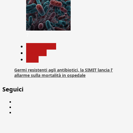
7
Com. Stampa
Medicina
News
Germi resistenti agli antibiotici, la SIMIT lancia l’
allarme sulla mortalità in ospedale
Seguici
Facebook
Linkedin
X