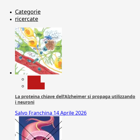
Categorie
ricercate
News
Ricerca
La proteina chiave dell’Alzheimer si propaga utilizzando
i neuroni
Salvo Franchina
14 Aprile 2026