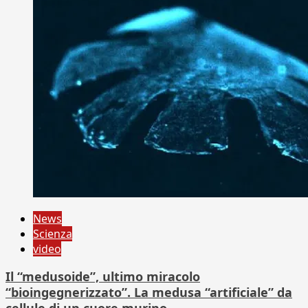
News
Scienza
video
Il “medusoide”, ultimo miracolo
“bioingegnerizzato”. La medusa “artificiale” da
cellule di un cuore murino