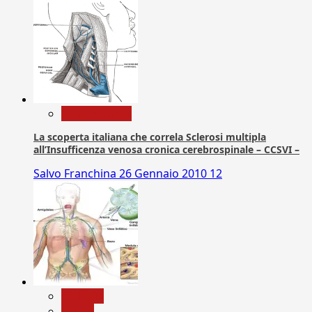
Com. Stampa
La scoperta italiana che correla Sclerosi multipla
all’Insufficenza venosa cronica cerebrospinale – CCSVI –
Salvo Franchina
26 Gennaio 2010
12
biologia
Salute