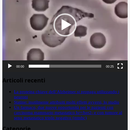
00:00
00:25
Articoli recenti
La proteina chiave dell’Alzheimer si propaga utilizzando i
neuroni
Statine: inutilmente attribuiti molti effetti avversi, lo studio
Un farmaco, due nuove opportunità per le pazienti con
carcinoma mammario metastatico hr+/her2- e con tumore al
seno metastatico triplo negativo (mtnbc)
Categorie