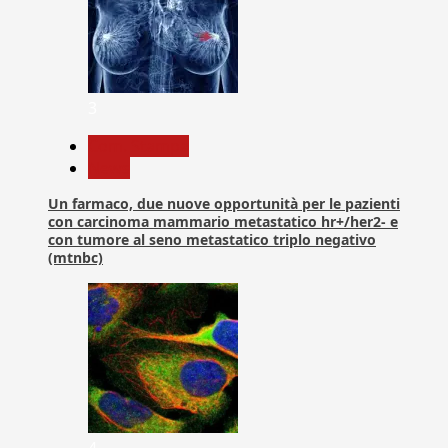
3
Com. Stampa
News
Un farmaco, due nuove opportunità per le pazienti
con carcinoma mammario metastatico hr+/her2- e
con tumore al seno metastatico triplo negativo
(mtnbc)
4