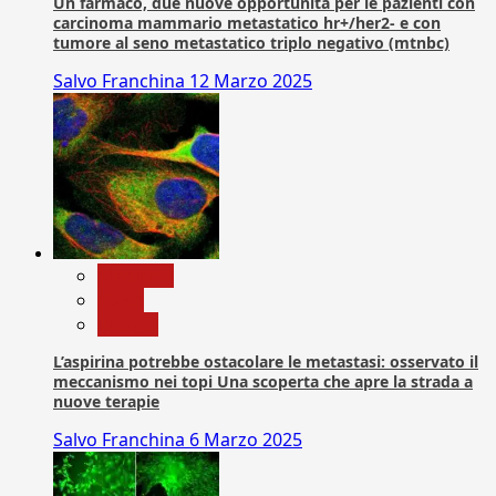
Un farmaco, due nuove opportunità per le pazienti con
carcinoma mammario metastatico hr+/her2- e con
tumore al seno metastatico triplo negativo (mtnbc)
Salvo Franchina
12 Marzo 2025
Medicina
News
Ricerca
L’aspirina potrebbe ostacolare le metastasi: osservato il
meccanismo nei topi Una scoperta che apre la strada a
nuove terapie
Salvo Franchina
6 Marzo 2025