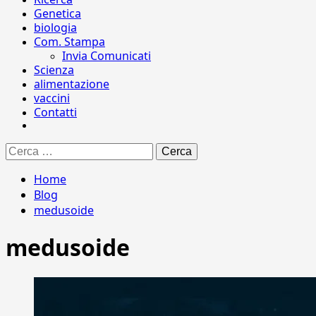
Genetica
biologia
Com. Stampa
Invia Comunicati
Scienza
alimentazione
vaccini
Contatti
Ricerca
per:
Home
Blog
medusoide
medusoide