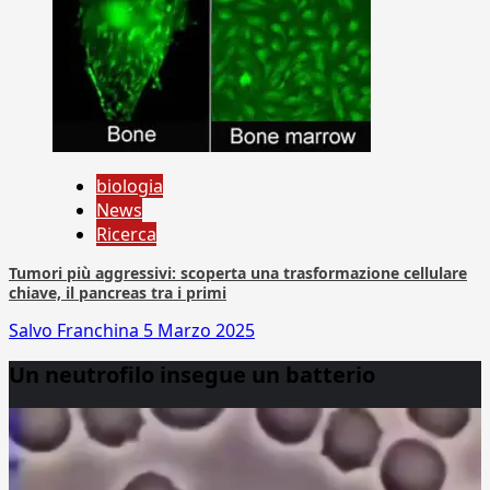
biologia
News
Ricerca
Tumori più aggressivi: scoperta una trasformazione cellulare
chiave, il pancreas tra i primi
Salvo Franchina
5 Marzo 2025
Un neutrofilo insegue un batterio
Video
Player