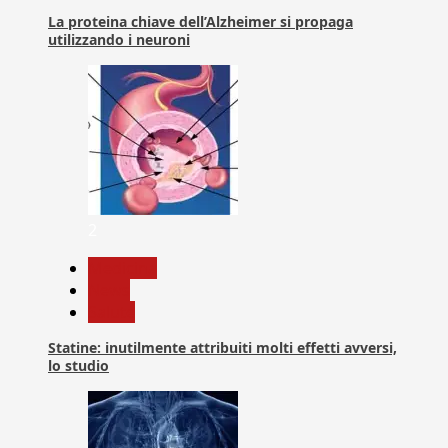
La proteina chiave dell’Alzheimer si propaga
utilizzando i neuroni
2
Medicina
News
Salute
Statine: inutilmente attribuiti molti effetti avversi,
lo studio