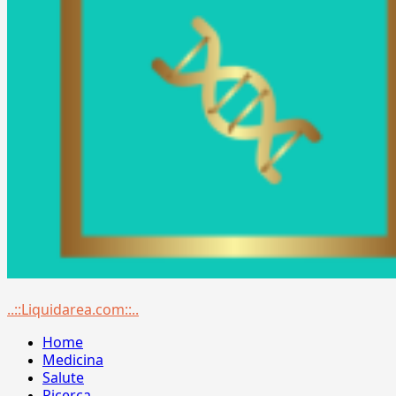
Menu
..::Liquidarea.com::..
principale
Home
Medicina
Salute
Ricerca