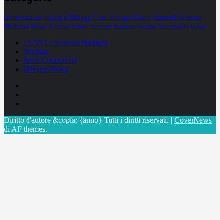
alimentazione
biologia
Biology
Com. Stampa
Epatiti
featured
Genetica
Medicina
News
Ricerca
Salute
Science
Scienza
vaccini
Veterinaria
video
CCSVI e Sclerosi Multipla
Sitemap
Invia Comunicati
Privacy Policy
Facebook
Linkedin
X
Diritto d'autore &copia; {anno} Tutti i diritti riservati.
|
CoverNews
di AF themes.