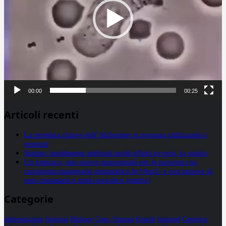
00:00
00:25
Articoli recenti
La proteina chiave dell’Alzheimer si propaga utilizzando i
neuroni
Statine: inutilmente attribuiti molti effetti avversi, lo studio
Un farmaco, due nuove opportunità per le pazienti con
carcinoma mammario metastatico hr+/her2- e con tumore al
seno metastatico triplo negativo (mtnbc)
Categorie
alimentazione
biologia
Biology
Com. Stampa
Epatiti
featured
Genetica