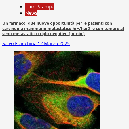
Com. Stampa
News
Un farmaco, due nuove opportunità per le pazienti con
carcinoma mammario metastatico hr+/her2- e con tumore al
seno metastatico triplo negativo (mtnbc)
Salvo Franchina
12 Marzo 2025