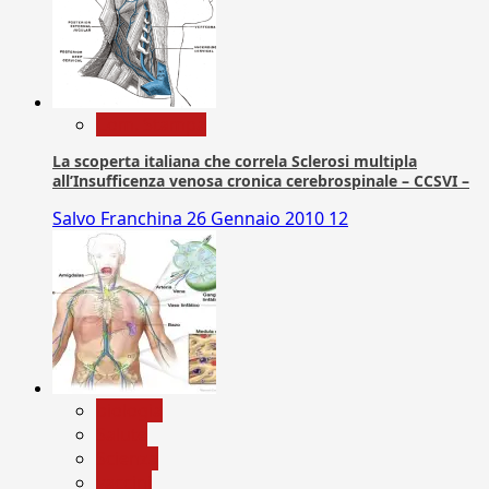
Com. Stampa
La scoperta italiana che correla Sclerosi multipla
all’Insufficenza venosa cronica cerebrospinale – CCSVI –
Salvo Franchina
26 Gennaio 2010
12
biologia
Salute
Scienza
vaccini