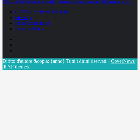
Medicina
News
Ricerca
Salute
Science
Scienza
vaccini
Veterinaria
video
CCSVI e Sclerosi Multipla
Sitemap
Invia Comunicati
Privacy Policy
Facebook
Linkedin
X
Diritto d'autore &copia; {anno} Tutti i diritti riservati.
|
CoverNews
di AF themes.