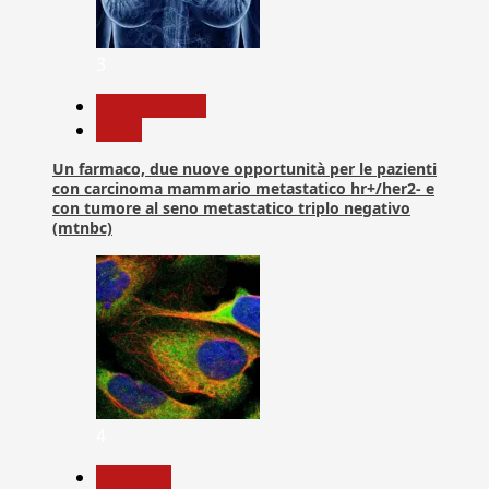
3
Com. Stampa
News
Un farmaco, due nuove opportunità per le pazienti
con carcinoma mammario metastatico hr+/her2- e
con tumore al seno metastatico triplo negativo
(mtnbc)
4
Medicina