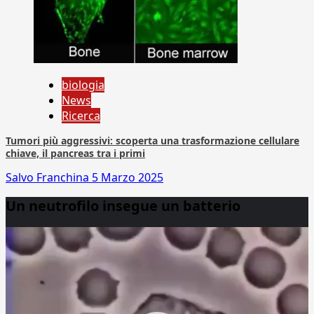
biologia
News
Ricerca
Tumori più aggressivi: scoperta una trasformazione cellulare
chiave, il pancreas tra i primi
Salvo Franchina
5 Marzo 2025
Un neutrofilo insegue un batterio
Video
Player