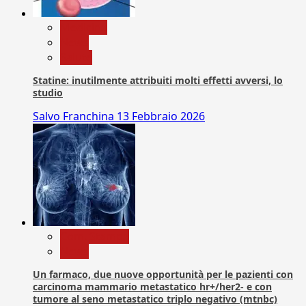
Medicina
News
Salute
Statine: inutilmente attribuiti molti effetti avversi, lo
studio
Salvo Franchina
13 Febbraio 2026
Com. Stampa
News
Un farmaco, due nuove opportunità per le pazienti con
carcinoma mammario metastatico hr+/her2- e con
tumore al seno metastatico triplo negativo (mtnbc)