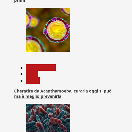
primi
6
Com. Stampa
News
Salute
Cheratite da Acanthamoeba, curarla oggi si può
ma è meglio prevenirla