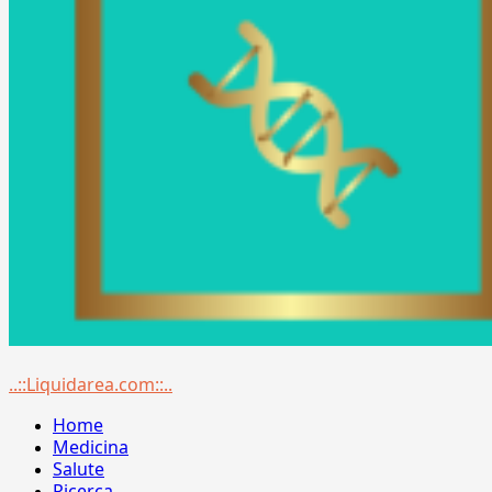
Menu
..::Liquidarea.com::..
principale
Home
Medicina
Salute
Ricerca