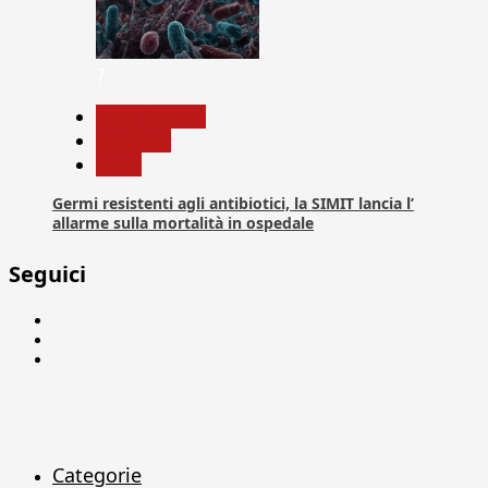
7
Com. Stampa
Medicina
News
Germi resistenti agli antibiotici, la SIMIT lancia l’
allarme sulla mortalità in ospedale
Seguici
Facebook
Linkedin
X
Categorie