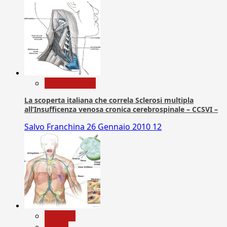
Com. Stampa
La scoperta italiana che correla Sclerosi multipla
all’Insufficenza venosa cronica cerebrospinale – CCSVI –
Salvo Franchina
26 Gennaio 2010
12
biologia
Salute