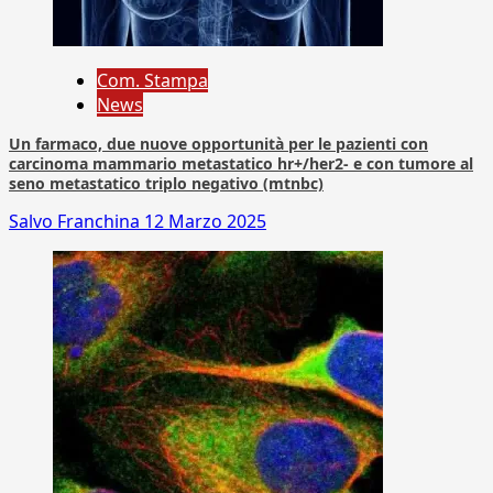
Com. Stampa
News
Un farmaco, due nuove opportunità per le pazienti con
carcinoma mammario metastatico hr+/her2- e con tumore al
seno metastatico triplo negativo (mtnbc)
Salvo Franchina
12 Marzo 2025