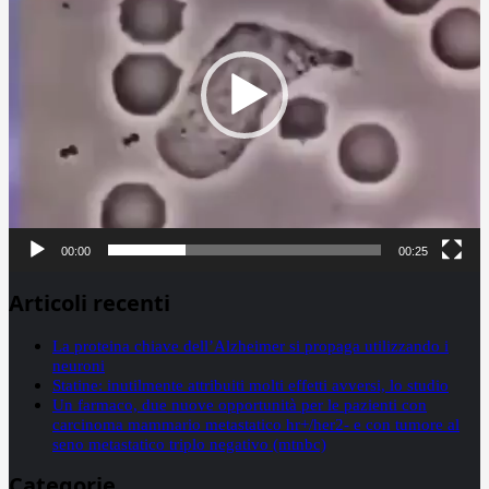
00:00
00:25
Articoli recenti
La proteina chiave dell’Alzheimer si propaga utilizzando i
neuroni
Statine: inutilmente attribuiti molti effetti avversi, lo studio
Un farmaco, due nuove opportunità per le pazienti con
carcinoma mammario metastatico hr+/her2- e con tumore al
seno metastatico triplo negativo (mtnbc)
Categorie