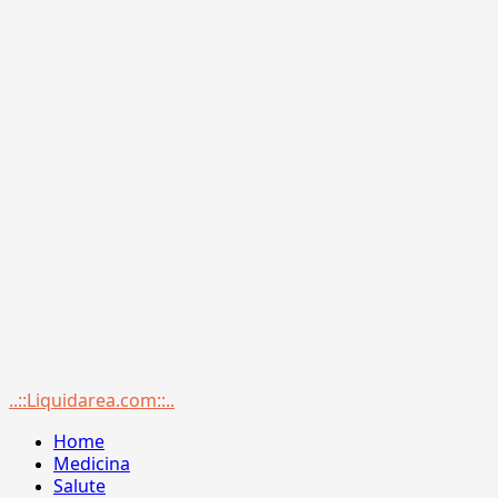
Menu
..::Liquidarea.com::..
principale
Home
Medicina
Salute