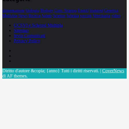
alimentazione
biologia
Biology
Com. Stampa
Epatiti
featured
Genetica
Medicina
News
Ricerca
Salute
Science
Scienza
vaccini
Veterinaria
video
CCSVI e Sclerosi Multipla
Sitemap
Invia Comunicati
Privacy Policy
Facebook
Linkedin
X
Diritto d'autore &copia; {anno} Tutti i diritti riservati.
|
CoverNews
di AF themes.