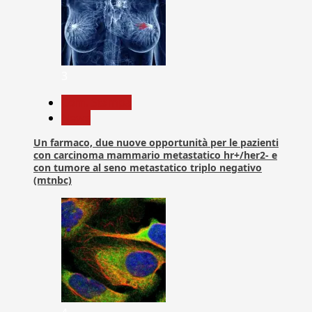
3
Com. Stampa
News
Un farmaco, due nuove opportunità per le pazienti
con carcinoma mammario metastatico hr+/her2- e
con tumore al seno metastatico triplo negativo
(mtnbc)