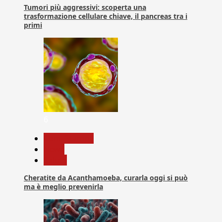
Tumori più aggressivi: scoperta una
trasformazione cellulare chiave, il pancreas tra i
primi
6
Com. Stampa
News
Salute
Cheratite da Acanthamoeba, curarla oggi si può
ma è meglio prevenirla