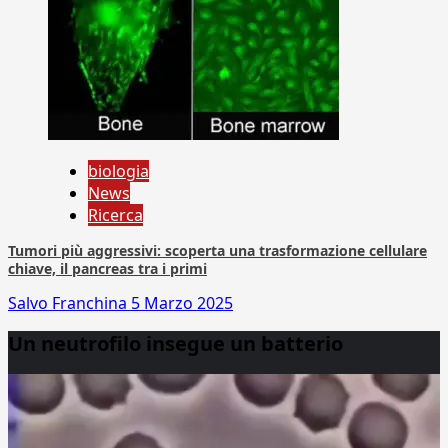
biologia
News
Ricerca
Tumori più aggressivi: scoperta una trasformazione cellulare
chiave, il pancreas tra i primi
Salvo Franchina
5 Marzo 2025
Un neutrofilo insegue un batterio
Video
Player