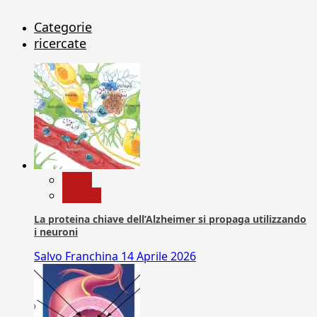
Categorie
ricercate
News
Ricerca
La proteina chiave dell’Alzheimer si propaga utilizzando
i neuroni
Salvo Franchina
14 Aprile 2026