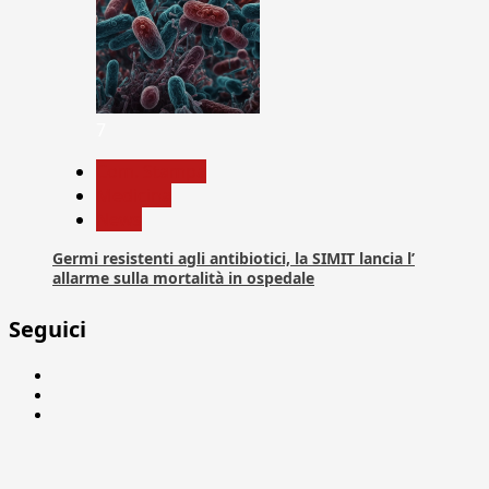
7
Com. Stampa
Medicina
News
Germi resistenti agli antibiotici, la SIMIT lancia l’
allarme sulla mortalità in ospedale
Seguici
Facebook
Linkedin
X