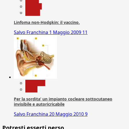
Scienza
vaccini
Linfoma non-Hodgkin: il vaccino.
Salvo Franchina
1 Maggio 2009
11
Medicina
News
Per la sordita’ un impianto cocleare sottocutaneo
invisibile e autoricricabile
Salvo Franchina
20 Maggio 2010
9
Potresti esserti perso