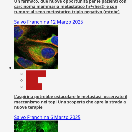
Un farmaco, due nuove opportunità per le pazienti con
carcinoma mammario metastatico hr+/her2- e con
tumore al seno metastatico triplo negativo (mtnbc)
Salvo Franchina
12 Marzo 2025
Medicina
News
Ricerca
L’aspirina potrebbe ostacolare le metastasi: osservato il
meccanismo nei topi Una scoperta che apre la strada a
nuove terapie
Salvo Franchina
6 Marzo 2025