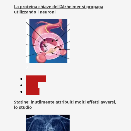
La proteina chiave dell’Alzheimer si propaga
utilizzando i neuroni
2
Medicina
News
Salute
Statine: inutilmente attribuiti molti effetti avversi,
lo studio