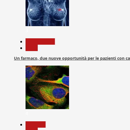
3
Com. Stampa
News
Un farmaco, due nuove opportunità per le pazienti con c
4
Medicina