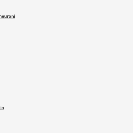
 neuroni
dio