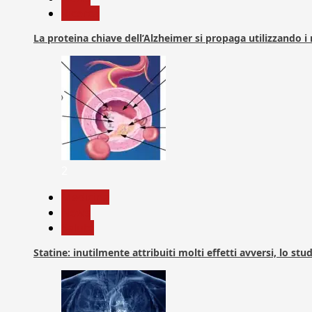
Ricerca
La proteina chiave dell’Alzheimer si propaga utilizzando i
2
Medicina
News
Salute
Statine: inutilmente attribuiti molti effetti avversi, lo stu