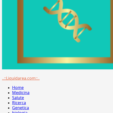
Menu
..::Liquidarea.com::..
principale
Home
Medicina
Salute
Ricerca
Genetica
biologia