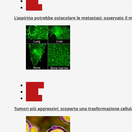
News
Ricerca
L’aspirina potrebbe ostacolare le metastasi: osservato il
5
biologia
News
Ricerca
Tumori più aggressivi: scoperta una trasformazione cellular