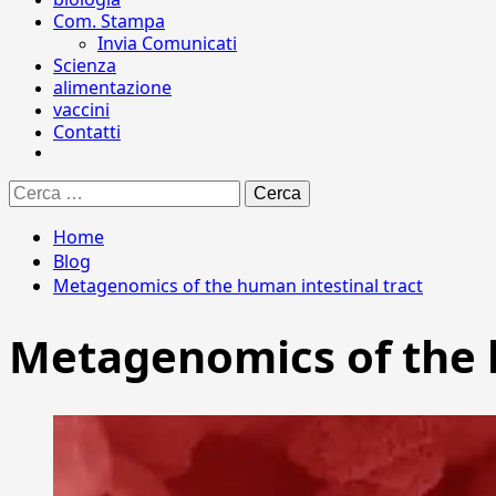
Com. Stampa
Invia Comunicati
Scienza
alimentazione
vaccini
Contatti
Ricerca
per:
Home
Blog
Metagenomics of the human intestinal tract
Metagenomics of the h