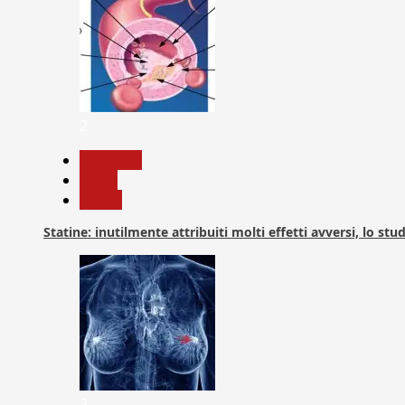
2
Medicina
News
Salute
Statine: inutilmente attribuiti molti effetti avversi, lo stu
3