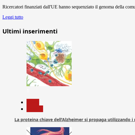
Ricercatori finanziati dall'UE hanno sequenziato il genoma della comun
Leggi tutto
Ultimi inserimenti
1
News
Ricerca
La proteina chiave dell’Alzheimer si propaga utilizzando i