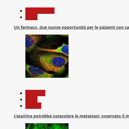
Com. Stampa
News
Un farmaco, due nuove opportunità per le pazienti con c
4
Medicina
News
Ricerca
L’aspirina potrebbe ostacolare le metastasi: osservato il