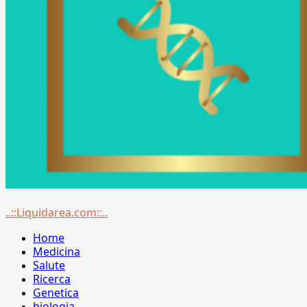
Menu
..::Liquidarea.com::..
principale
Home
Medicina
Salute
Ricerca
Genetica
biologia