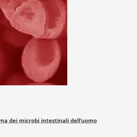
oma dei microbi intestinali dell’uomo