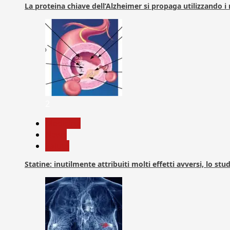
La proteina chiave dell’Alzheimer si propaga utilizzando i
2
Medicina
News
Salute
Statine: inutilmente attribuiti molti effetti avversi, lo stu