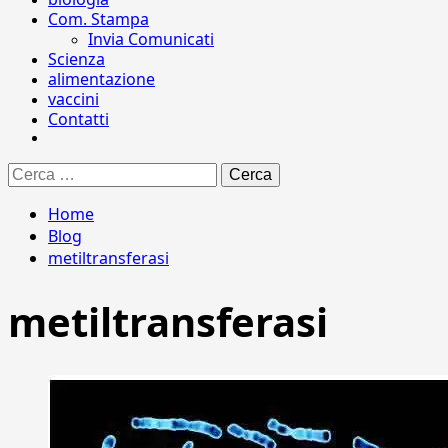
Com. Stampa
Invia Comunicati
Scienza
alimentazione
vaccini
Contatti
Ricerca
per:
Home
Blog
metiltransferasi
metiltransferasi