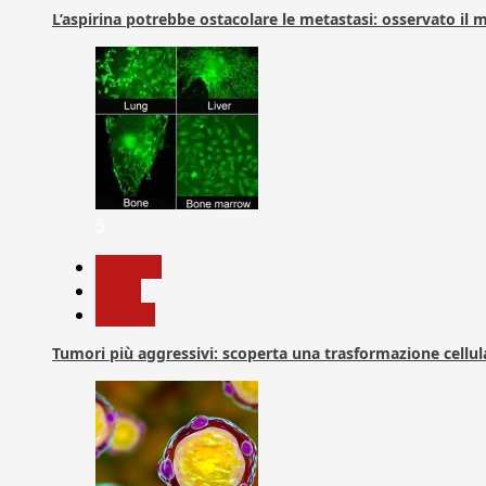
L’aspirina potrebbe ostacolare le metastasi: osservato il
5
biologia
News
Ricerca
Tumori più aggressivi: scoperta una trasformazione cellular