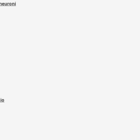
 neuroni
dio