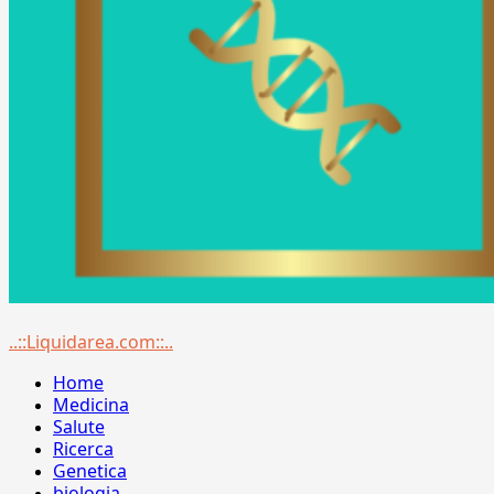
Menu
..::Liquidarea.com::..
principale
Home
Medicina
Salute
Ricerca
Genetica
biologia