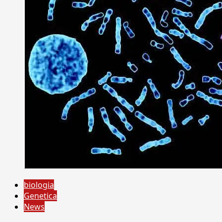
biologia
Genetica
News