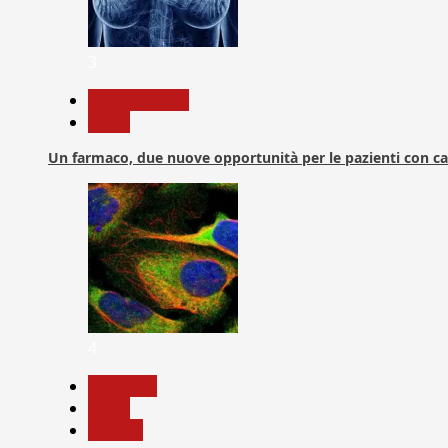
3
Com. Stampa
News
Un farmaco, due nuove opportunità per le pazienti con c
4
Medicina
News
Ricerca