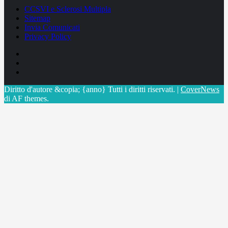
CCSVI e Sclerosi Multipla
Sitemap
Invia Comunicati
Privacy Policy
Facebook
Linkedin
X
Diritto d'autore &copia; {anno} Tutti i diritti riservati.
|
CoverNews
di AF themes.