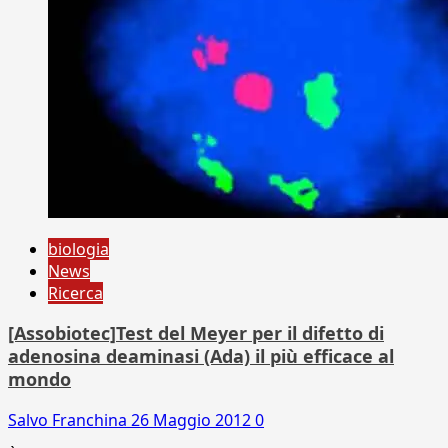
biologia
News
Ricerca
[Assobiotec]Test del Meyer per il difetto di
adenosina deaminasi (Ada) il più efficace al
mondo
Salvo Franchina
26 Maggio 2012
0