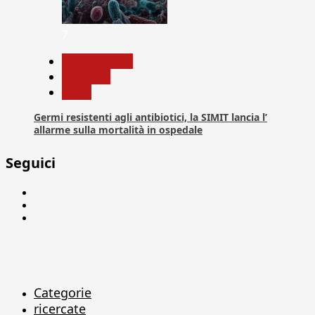
7
Com. Stampa
Medicina
News
Germi resistenti agli antibiotici, la SIMIT lancia l’
allarme sulla mortalità in ospedale
Seguici
Facebook
Linkedin
X
Categorie
ricercate