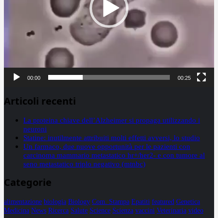
00:00
00:25
Articoli recenti
La proteina chiave dell’Alzheimer si propaga utilizzando i
neuroni
Statine: inutilmente attribuiti molti effetti avversi, lo studio
Un farmaco, due nuove opportunità per le pazienti con
carcinoma mammario metastatico hr+/her2- e con tumore al
seno metastatico triplo negativo (mtnbc)
Categorie
alimentazione
biologia
Biology
Com. Stampa
Epatiti
featured
Genetica
Medicina
News
Ricerca
Salute
Science
Scienza
vaccini
Veterinaria
video