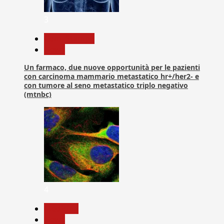
3
Com. Stampa
News
Un farmaco, due nuove opportunità per le pazienti
con carcinoma mammario metastatico hr+/her2- e
con tumore al seno metastatico triplo negativo
(mtnbc)
4
Medicina
News