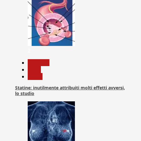
2
Medicina
News
Salute
Statine: inutilmente attribuiti molti effetti avversi,
lo studio