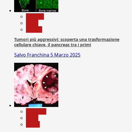
biologia
News
Ricerca
Tumori più aggressivi: scoperta una trasformazione
cellulare chiave, il pancreas tra i primi
Salvo Franchina
5 Marzo 2025
Medicina
News
Salute