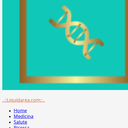
Menu
..::Liquidarea.com::..
principale
Home
Medicina
Salute
Ricerca