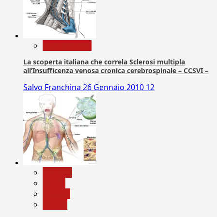
Com. Stampa
La scoperta italiana che correla Sclerosi multipla
all’Insufficenza venosa cronica cerebrospinale – CCSVI –
Salvo Franchina
26 Gennaio 2010
12
biologia
Salute
Scienza
vaccini