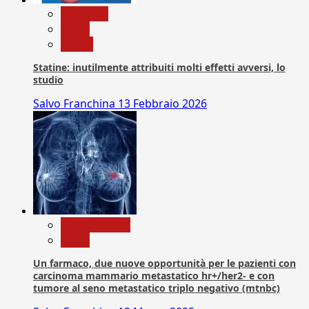
Medicina
News
Salute
Statine: inutilmente attribuiti molti effetti avversi, lo
studio
Salvo Franchina
13 Febbraio 2026
Com. Stampa
News
Un farmaco, due nuove opportunità per le pazienti con
carcinoma mammario metastatico hr+/her2- e con
tumore al seno metastatico triplo negativo (mtnbc)