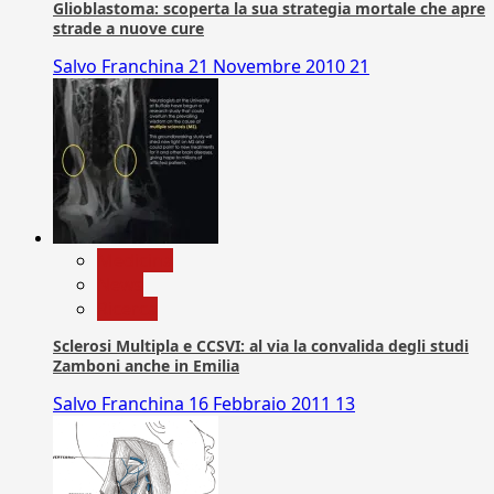
Glioblastoma: scoperta la sua strategia mortale che apre
strade a nuove cure
Salvo Franchina
21 Novembre 2010
21
Medicina
News
Ricerca
Sclerosi Multipla e CCSVI: al via la convalida degli studi
Zamboni anche in Emilia
Salvo Franchina
16 Febbraio 2011
13