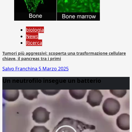
biologia
News
Ricerca
Tumori più aggressivi: scoperta una trasformazione cellulare
chiave, il pancreas tra i primi
Salvo Franchina
5 Marzo 2025
Un neutrofilo insegue un batterio
Video
Player