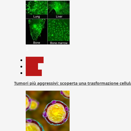
5
biologia
News
Ricerca
Tumori più aggressivi: scoperta una trasformazione cellular