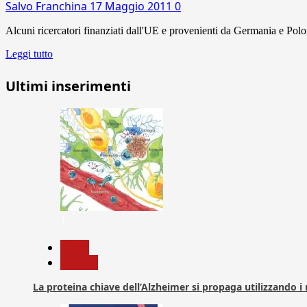
Salvo Franchina
17 Maggio 2011
0
Alcuni ricercatori finanziati dall'UE e provenienti da Germania e Poloni
Leggi tutto
Ultimi inserimenti
1
News
Ricerca
La proteina chiave dell’Alzheimer si propaga utilizzando i