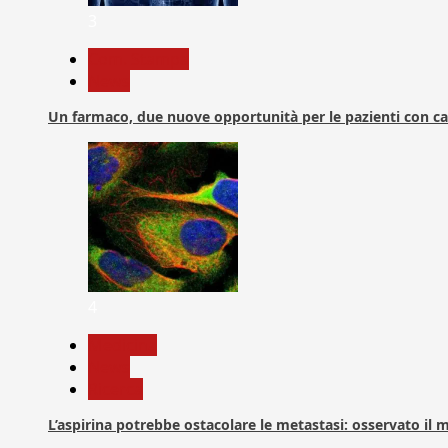
3
Com. Stampa
News
Un farmaco, due nuove opportunità per le pazienti con c
4
Medicina
News
Ricerca
L’aspirina potrebbe ostacolare le metastasi: osservato il