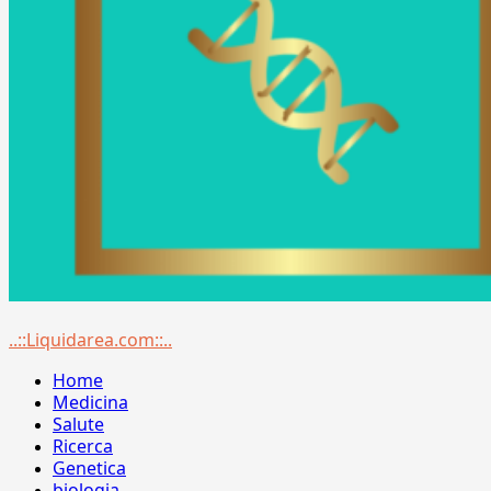
Menu
..::Liquidarea.com::..
principale
Home
Medicina
Salute
Ricerca
Genetica
biologia