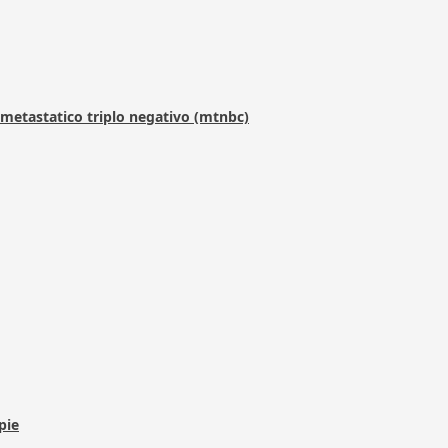
metastatico triplo negativo (mtnbc)
pie