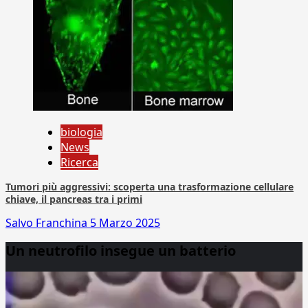
biologia
News
Ricerca
Tumori più aggressivi: scoperta una trasformazione cellulare
chiave, il pancreas tra i primi
Salvo Franchina
5 Marzo 2025
Un neutrofilo insegue un batterio
Video
Player