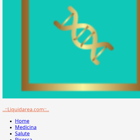
Menu
..::Liquidarea.com::..
principale
Home
Medicina
Salute
Ricerca