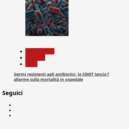
7
Com. Stampa
Medicina
News
Germi resistenti agli antibiotici, la SIMIT lancia l’
allarme sulla mortalità in ospedale
Seguici
Facebook
Linkedin
X