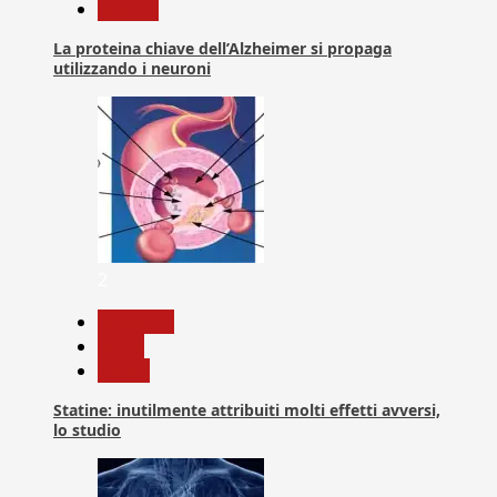
Ricerca
La proteina chiave dell’Alzheimer si propaga
utilizzando i neuroni
2
Medicina
News
Salute
Statine: inutilmente attribuiti molti effetti avversi,
lo studio