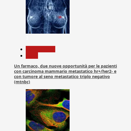
3
Com. Stampa
News
Un farmaco, due nuove opportunità per le pazienti
con carcinoma mammario metastatico hr+/her2- e
con tumore al seno metastatico triplo negativo
(mtnbc)