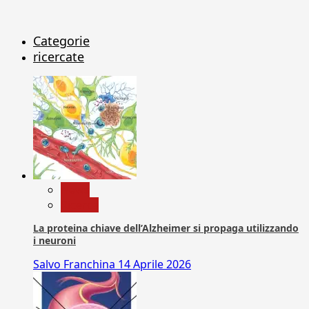
Categorie
ricercate
News
Ricerca
La proteina chiave dell’Alzheimer si propaga utilizzando
i neuroni
Salvo Franchina
14 Aprile 2026