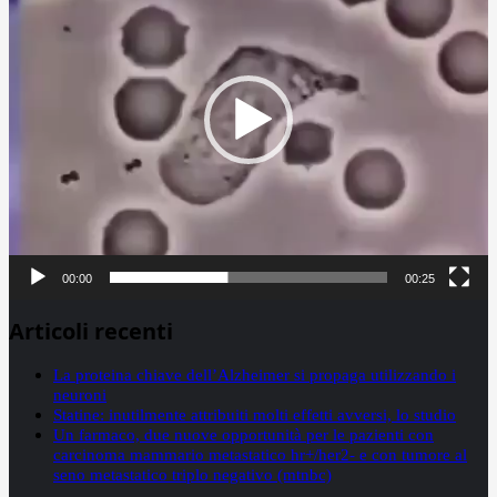
00:00
00:25
Articoli recenti
La proteina chiave dell’Alzheimer si propaga utilizzando i
neuroni
Statine: inutilmente attribuiti molti effetti avversi, lo studio
Un farmaco, due nuove opportunità per le pazienti con
carcinoma mammario metastatico hr+/her2- e con tumore al
seno metastatico triplo negativo (mtnbc)