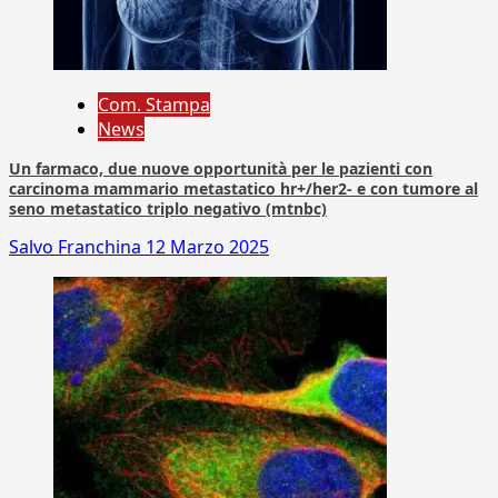
Com. Stampa
News
Un farmaco, due nuove opportunità per le pazienti con
carcinoma mammario metastatico hr+/her2- e con tumore al
seno metastatico triplo negativo (mtnbc)
Salvo Franchina
12 Marzo 2025