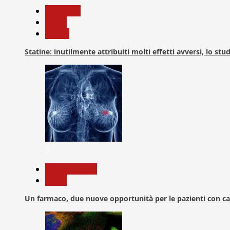
Medicina
News
Salute
Statine: inutilmente attribuiti molti effetti avversi, lo stu
3
Com. Stampa
News
Un farmaco, due nuove opportunità per le pazienti con c