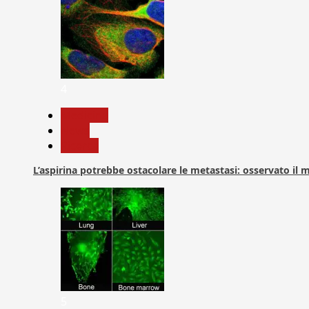
4
Medicina
News
Ricerca
L’aspirina potrebbe ostacolare le metastasi: osservato il
5