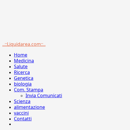
Menu
..::Liquidarea.com::..
principale
Home
Medicina
Salute
Ricerca
Genetica
biologia
Com. Stampa
Invia Comunicati
Scienza
alimentazione
vaccini
Contatti