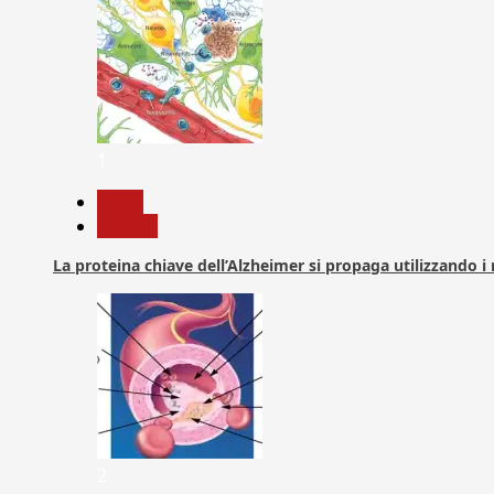
1
News
Ricerca
La proteina chiave dell’Alzheimer si propaga utilizzando i
2