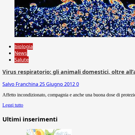
biologia
News
Salute
Virus respiratorio: gli animali domestici, oltre al
Salvo Franchina
25 Giugno 2012
0
Affetto incondizionato, compagnia e anche una buona dose di protezione 
Leggi tutto
Ultimi inserimenti