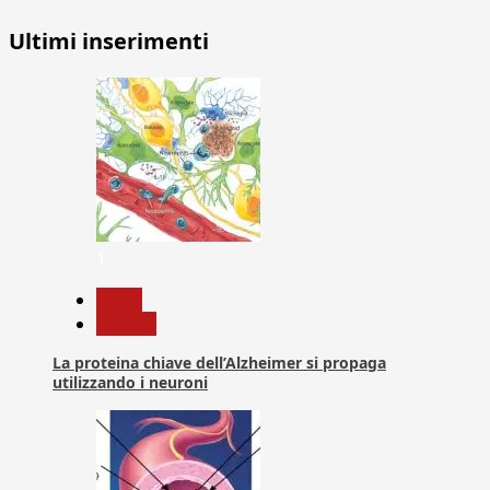
Ultimi inserimenti
1
News
Ricerca
La proteina chiave dell’Alzheimer si propaga
utilizzando i neuroni