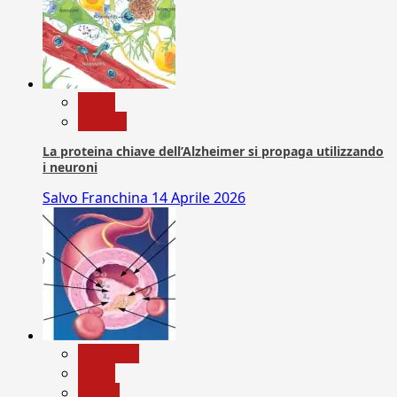
News
Ricerca
La proteina chiave dell’Alzheimer si propaga utilizzando
i neuroni
Salvo Franchina
14 Aprile 2026
Medicina
News
Salute