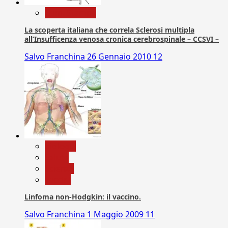
Com. Stampa
La scoperta italiana che correla Sclerosi multipla
all’Insufficenza venosa cronica cerebrospinale – CCSVI –
Salvo Franchina
26 Gennaio 2010
12
biologia
Salute
Scienza
vaccini
Linfoma non-Hodgkin: il vaccino.
Salvo Franchina
1 Maggio 2009
11