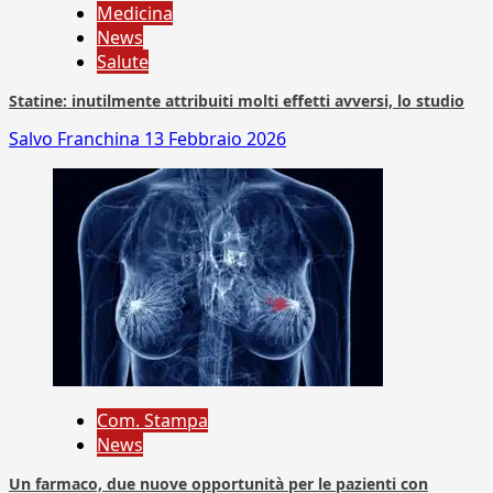
Medicina
News
Salute
Statine: inutilmente attribuiti molti effetti avversi, lo studio
Salvo Franchina
13 Febbraio 2026
Com. Stampa
News
Un farmaco, due nuove opportunità per le pazienti con