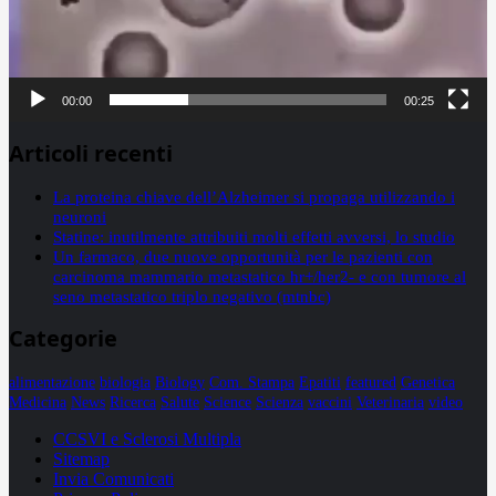
00:00
00:25
Articoli recenti
La proteina chiave dell’Alzheimer si propaga utilizzando i
neuroni
Statine: inutilmente attribuiti molti effetti avversi, lo studio
Un farmaco, due nuove opportunità per le pazienti con
carcinoma mammario metastatico hr+/her2- e con tumore al
seno metastatico triplo negativo (mtnbc)
Categorie
alimentazione
biologia
Biology
Com. Stampa
Epatiti
featured
Genetica
Medicina
News
Ricerca
Salute
Science
Scienza
vaccini
Veterinaria
video
CCSVI e Sclerosi Multipla
Sitemap
Invia Comunicati