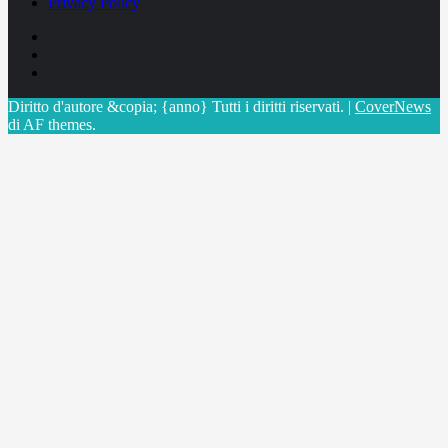
Privacy Policy
Facebook
Linkedin
X
Diritto d'autore &copia; {anno} Tutti i diritti riservati.
|
CoverNews
di AF themes.