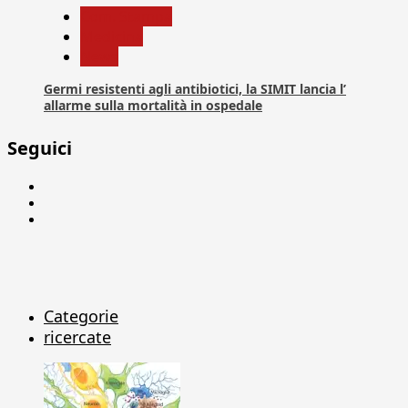
Com. Stampa
Medicina
News
Germi resistenti agli antibiotici, la SIMIT lancia l’
allarme sulla mortalità in ospedale
Seguici
Facebook
Linkedin
X
Categorie
ricercate