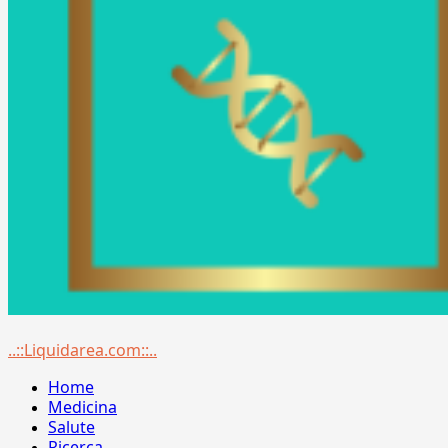
Menu
..::Liquidarea.com::..
principale
Home
Medicina
Salute
Ricerca