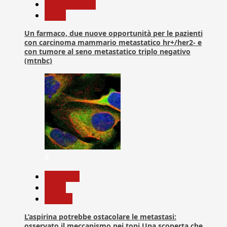
Com. Stampa
News
Un farmaco, due nuove opportunità per le pazienti
con carcinoma mammario metastatico hr+/her2- e
con tumore al seno metastatico triplo negativo
(mtnbc)
4
Medicina
News
Ricerca
L’aspirina potrebbe ostacolare le metastasi:
osservato il meccanismo nei topi Una scoperta che