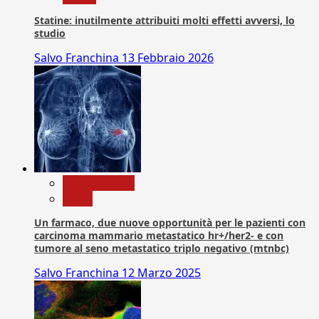
Statine: inutilmente attribuiti molti effetti avversi, lo
studio
Salvo Franchina
13 Febbraio 2026
Com. Stampa
News
Un farmaco, due nuove opportunità per le pazienti con
carcinoma mammario metastatico hr+/her2- e con
tumore al seno metastatico triplo negativo (mtnbc)
Salvo Franchina
12 Marzo 2025