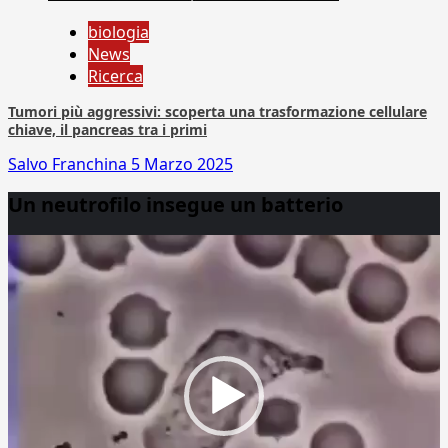
biologia
News
Ricerca
Tumori più aggressivi: scoperta una trasformazione cellulare
chiave, il pancreas tra i primi
Salvo Franchina
5 Marzo 2025
Un neutrofilo insegue un batterio
Video
Player