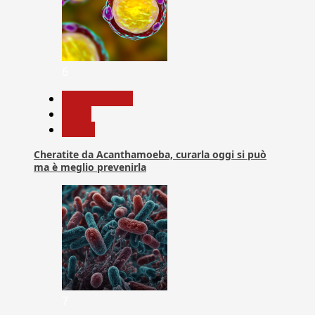
6
Com. Stampa
News
Salute
Cheratite da Acanthamoeba, curarla oggi si può
ma è meglio prevenirla
7