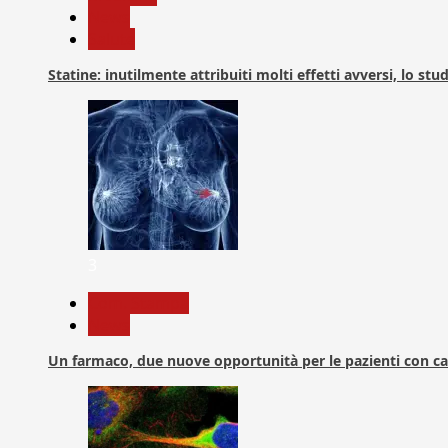
News
Salute
Statine: inutilmente attribuiti molti effetti avversi, lo stu
3
Com. Stampa
News
Un farmaco, due nuove opportunità per le pazienti con c