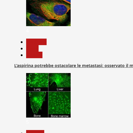
4
Medicina
News
Ricerca
L’aspirina potrebbe ostacolare le metastasi: osservato il
5