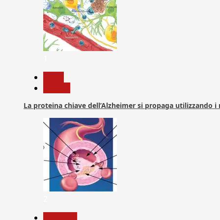
1
News
Ricerca
La proteina chiave dell’Alzheimer si propaga utilizzando i
2
Medicina