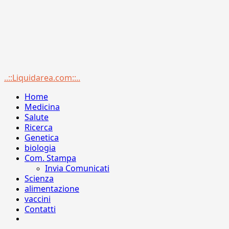
Menu
..::Liquidarea.com::..
principale
Home
Medicina
Salute
Ricerca
Genetica
biologia
Com. Stampa
Invia Comunicati
Scienza
alimentazione
vaccini
Contatti