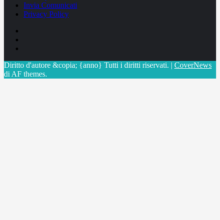
Invia Comunicati
Privacy Policy
Facebook
Linkedin
X
Diritto d'autore &copia; {anno} Tutti i diritti riservati.
|
CoverNews
di AF themes.