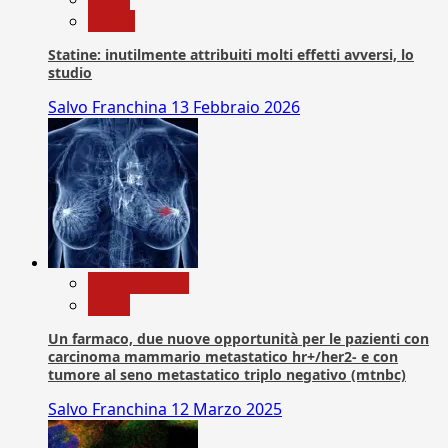
Salute
Statine: inutilmente attribuiti molti effetti avversi, lo
studio
Salvo Franchina
13 Febbraio 2026
Com. Stampa
News
Un farmaco, due nuove opportunità per le pazienti con
carcinoma mammario metastatico hr+/her2- e con
tumore al seno metastatico triplo negativo (mtnbc)
Salvo Franchina
12 Marzo 2025