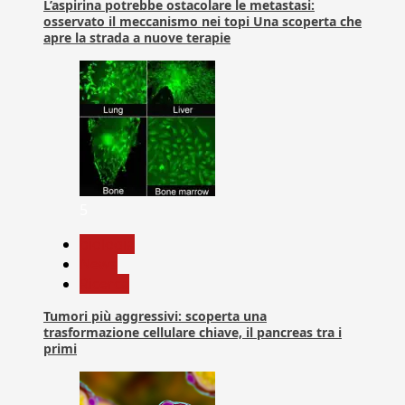
L’aspirina potrebbe ostacolare le metastasi:
osservato il meccanismo nei topi Una scoperta che
apre la strada a nuove terapie
5
biologia
News
Ricerca
Tumori più aggressivi: scoperta una
trasformazione cellulare chiave, il pancreas tra i
primi