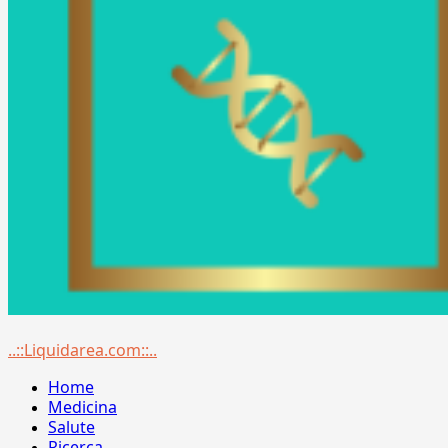
Menu
..::Liquidarea.com::..
principale
Home
Medicina
Salute
Ricerca