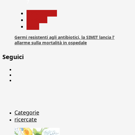
7
Com. Stampa
Medicina
News
Germi resistenti agli antibiotici, la SIMIT lancia l’
allarme sulla mortalità in ospedale
Seguici
Facebook
Linkedin
X
Categorie
ricercate