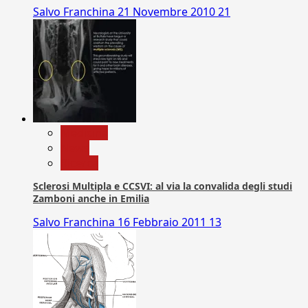
Salvo Franchina
21 Novembre 2010
21
Medicina
News
Ricerca
Sclerosi Multipla e CCSVI: al via la convalida degli studi
Zamboni anche in Emilia
Salvo Franchina
16 Febbraio 2011
13