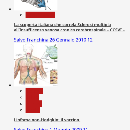
Com. Stampa
La scoperta italiana che correla Sclerosi multipla
all’Insufficenza venosa cronica cerebrospinale – CCSVI –
Salvo Franchina
26 Gennaio 2010
12
biologia
Salute
Scienza
vaccini
Linfoma non-Hodgkin: il vaccino.
Salvo Franchina
1 Maggio 2009
11