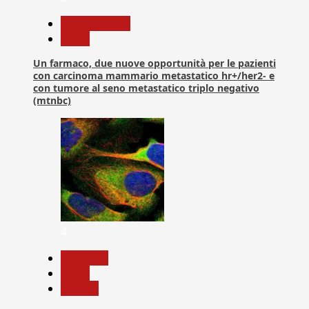
Com. Stampa
News
Un farmaco, due nuove opportunità per le pazienti
con carcinoma mammario metastatico hr+/her2- e
con tumore al seno metastatico triplo negativo
(mtnbc)
4
Medicina
News
Ricerca