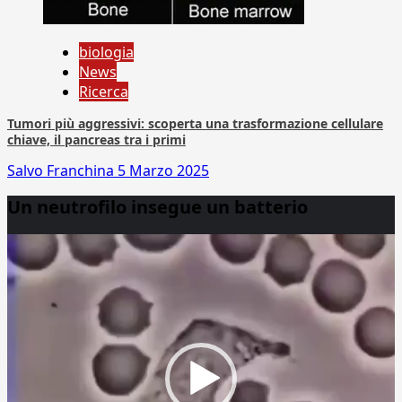
biologia
News
Ricerca
Tumori più aggressivi: scoperta una trasformazione cellulare
chiave, il pancreas tra i primi
Salvo Franchina
5 Marzo 2025
Un neutrofilo insegue un batterio
Video
Player