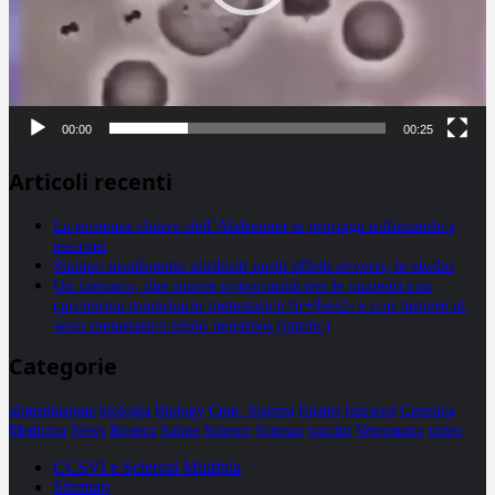
00:00
00:25
Articoli recenti
La proteina chiave dell’Alzheimer si propaga utilizzando i
neuroni
Statine: inutilmente attribuiti molti effetti avversi, lo studio
Un farmaco, due nuove opportunità per le pazienti con
carcinoma mammario metastatico hr+/her2- e con tumore al
seno metastatico triplo negativo (mtnbc)
Categorie
alimentazione
biologia
Biology
Com. Stampa
Epatiti
featured
Genetica
Medicina
News
Ricerca
Salute
Science
Scienza
vaccini
Veterinaria
video
CCSVI e Sclerosi Multipla
Sitemap