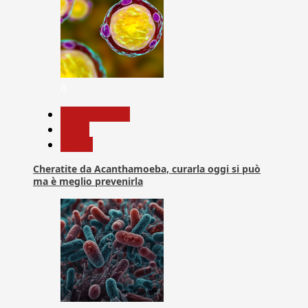
6
Com. Stampa
News
Salute
Cheratite da Acanthamoeba, curarla oggi si può
ma è meglio prevenirla