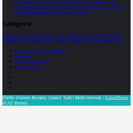
Un farmaco, due nuove opportunità per le pazienti con
carcinoma mammario metastatico hr+/her2- e con tumore al
seno metastatico triplo negativo (mtnbc)
Categorie
alimentazione
biologia
Biology
Com. Stampa
Epatiti
featured
Genetica
Medicina
News
Ricerca
Salute
Science
Scienza
vaccini
Veterinaria
video
CCSVI e Sclerosi Multipla
Sitemap
Invia Comunicati
Privacy Policy
Facebook
Linkedin
X
Diritto d'autore &copia; {anno} Tutti i diritti riservati.
|
CoverNews
di AF themes.