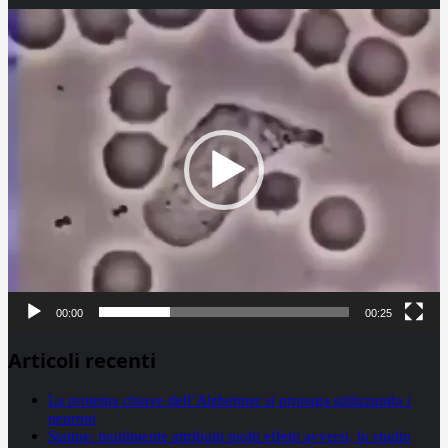
Video
Player
00:00
00:25
Articoli recenti
La proteina chiave dell’Alzheimer si propaga utilizzando i
neuroni
Statine: inutilmente attribuiti molti effetti avversi, lo studio