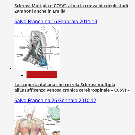
Sclerosi Multipla e CCSVI: al via la convalida degli studi
Zamboni anche in Emilia
Salvo Franchina
16 Febbraio 2011
13
Com. Stampa
La scoperta italiana che correla Sclerosi multipla
all’Insufficenza venosa cronica cerebrospinale – CCSVI –
Salvo Franchina
26 Gennaio 2010
12