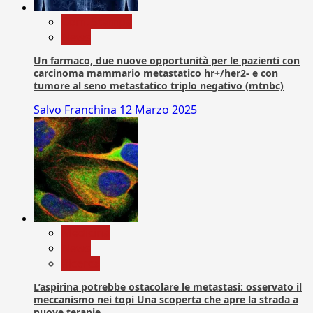
Com. Stampa
News
Un farmaco, due nuove opportunità per le pazienti con
carcinoma mammario metastatico hr+/her2- e con
tumore al seno metastatico triplo negativo (mtnbc)
Salvo Franchina
12 Marzo 2025
Medicina
News
Ricerca
L’aspirina potrebbe ostacolare le metastasi: osservato il
meccanismo nei topi Una scoperta che apre la strada a
nuove terapie