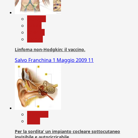
biologia
Salute
Scienza
vaccini
Linfoma non-Hodgkin: il vaccino.
Salvo Franchina
1 Maggio 2009
11
Medicina
News
Per la sordita’ un impianto cocleare sottocutaneo
invisibile e autoricricabile