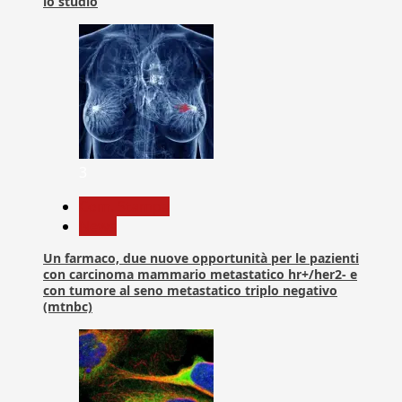
lo studio
3
Com. Stampa
News
Un farmaco, due nuove opportunità per le pazienti
con carcinoma mammario metastatico hr+/her2- e
con tumore al seno metastatico triplo negativo
(mtnbc)