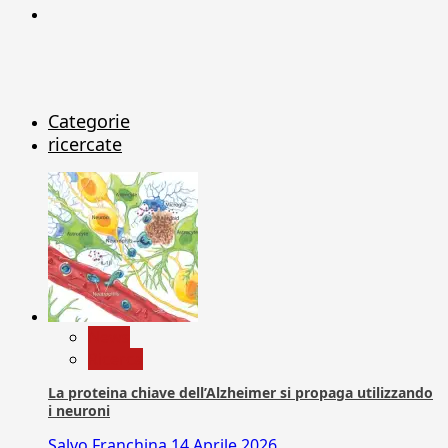
X
Categorie
ricercate
News
Ricerca
La proteina chiave dell’Alzheimer si propaga utilizzando
i neuroni
Salvo Franchina
14 Aprile 2026