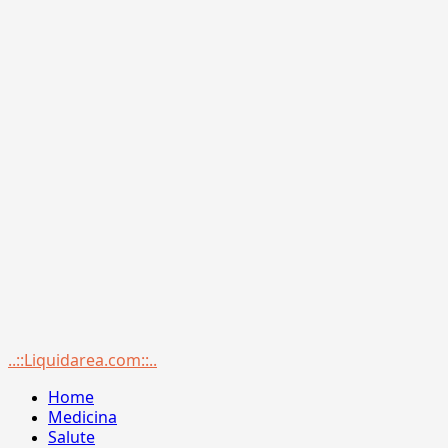
Menu
..::Liquidarea.com::..
principale
Home
Medicina
Salute