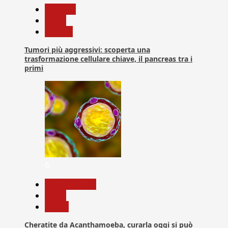
biologia
News
Ricerca
Tumori più aggressivi: scoperta una
trasformazione cellulare chiave, il pancreas tra i
primi
6
Com. Stampa
News
Salute
Cheratite da Acanthamoeba, curarla oggi si può