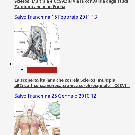
Sclerosi Multipla e CCSVI: al via la convalida degli studi
Zamboni anche in Emilia
Salvo Franchina
16 Febbraio 2011
13
Com. Stampa
La scoperta italiana che correla Sclerosi multipla
all’Insufficenza venosa cronica cerebrospinale – CCSVI –
Salvo Franchina
26 Gennaio 2010
12