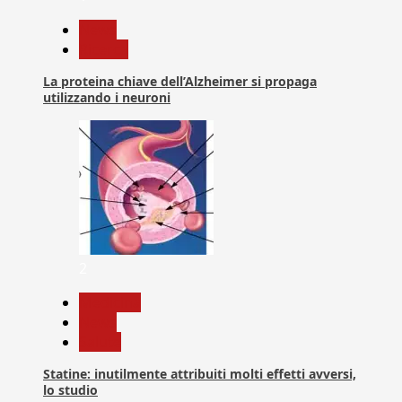
News
Ricerca
La proteina chiave dell’Alzheimer si propaga
utilizzando i neuroni
2
Medicina
News
Salute
Statine: inutilmente attribuiti molti effetti avversi,
lo studio