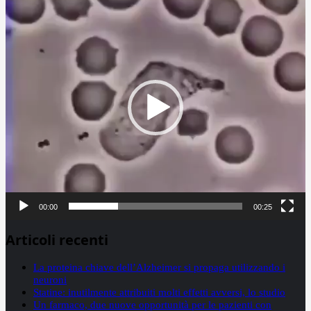
Video
Player
00:00
00:25
Articoli recenti
La proteina chiave dell’Alzheimer si propaga utilizzando i
neuroni
Statine: inutilmente attribuiti molti effetti avversi, lo studio
Un farmaco, due nuove opportunità per le pazienti con