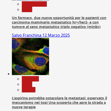
Com. Stampa
News
Un farmaco, due nuove opportunità per le pazienti con
carcinoma mammario metastatico hr+/her2- e con
tumore al seno metastatico triplo negativo (mtnbc)
Salvo Franchina
12 Marzo 2025
Medicina
News
Ricerca
L’aspirina potrebbe ostacolare le metastasi: osservato il
meccanismo nei topi Una scoperta che apre la strada a
nuove terapie