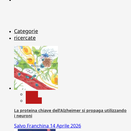
Categorie
ricercate
News
Ricerca
La proteina chiave dell’Alzheimer si propaga utilizzando
i neuroni
Salvo Franchina
14 Aprile 2026