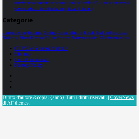
carcinoma mammario metastatico hr+/her2- e con tumore al
seno metastatico triplo negativo (mtnbc)
Categorie
alimentazione
biologia
Biology
Com. Stampa
Epatiti
featured
Genetica
Medicina
News
Ricerca
Salute
Science
Scienza
vaccini
Veterinaria
video
CCSVI e Sclerosi Multipla
Sitemap
Invia Comunicati
Privacy Policy
Facebook
Linkedin
X
Diritto d'autore &copia; {anno} Tutti i diritti riservati.
|
CoverNews
di AF themes.