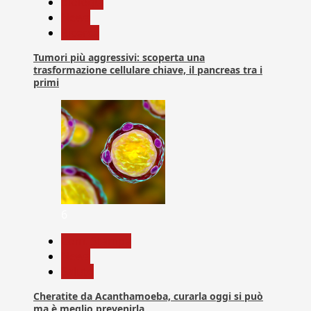
biologia
News
Ricerca
Tumori più aggressivi: scoperta una
trasformazione cellulare chiave, il pancreas tra i
primi
6
Com. Stampa
News
Salute
Cheratite da Acanthamoeba, curarla oggi si può
ma è meglio prevenirla