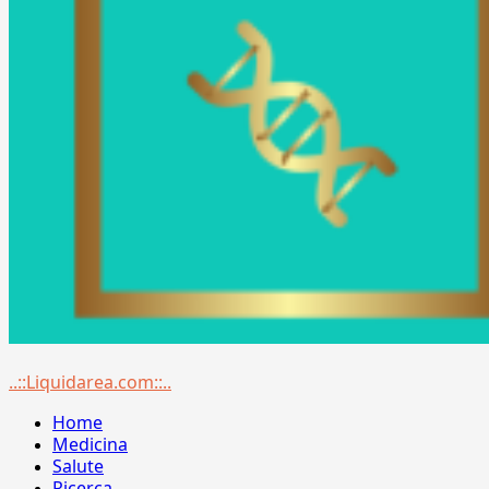
Menu
..::Liquidarea.com::..
principale
Home
Medicina
Salute
Ricerca