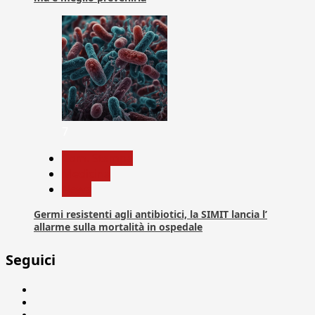
7
Com. Stampa
Medicina
News
Germi resistenti agli antibiotici, la SIMIT lancia l’
allarme sulla mortalità in ospedale
Seguici
Facebook
Linkedin
X