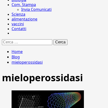
Com. Stampa
Invia Comunicati
Scienza
alimentazione
vaccini
Contatti
Ricerca
per:
Home
Blog
mieloperossidasi
mieloperossidasi