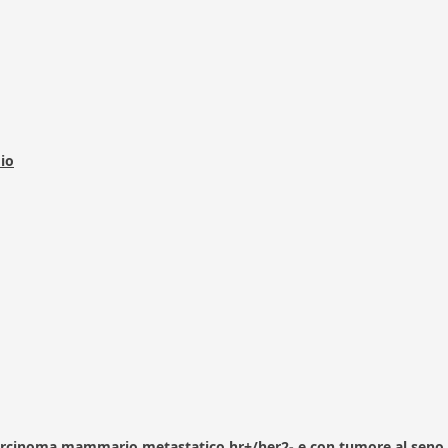
dio
arcinoma mammario metastatico hr+/her2- e con tumore al seno 