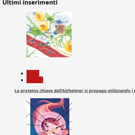
Ultimi inserimenti
1
News
Ricerca
La proteina chiave dell’Alzheimer si propaga utilizzando i