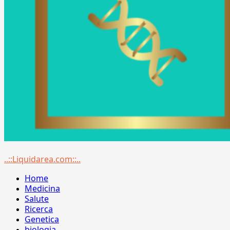
Menu
..::Liquidarea.com::..
principale
Home
Medicina
Salute
Ricerca
Genetica
biologia