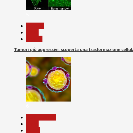
5
biologia
News
Ricerca
Tumori più aggressivi: scoperta una trasformazione cellular
6
Com. Stampa
News
Salute