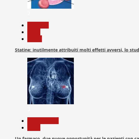
2
Medicina
News
Salute
Statine: inutilmente attribuiti molti effetti avversi, lo stu
3
Com. Stampa
News
Un farmaco, due nuove opportunità per le pazienti con c