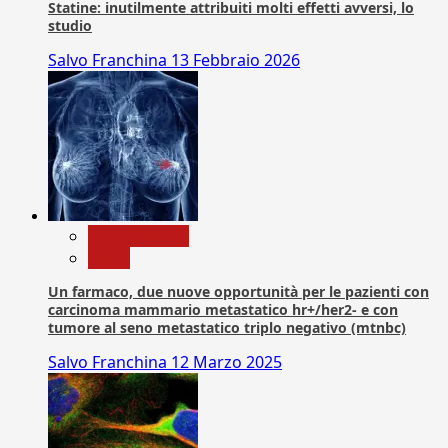
Statine: inutilmente attribuiti molti effetti avversi, lo
studio
Salvo Franchina
13 Febbraio 2026
Com. Stampa
News
Un farmaco, due nuove opportunità per le pazienti con
carcinoma mammario metastatico hr+/her2- e con
tumore al seno metastatico triplo negativo (mtnbc)
Salvo Franchina
12 Marzo 2025