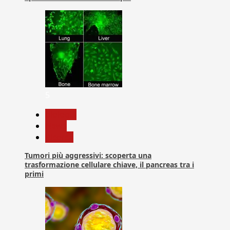
5
biologia
News
Ricerca
Tumori più aggressivi: scoperta una
trasformazione cellulare chiave, il pancreas tra i
primi