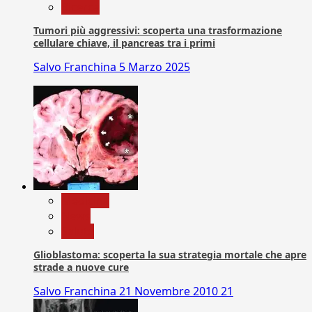
Ricerca
Tumori più aggressivi: scoperta una trasformazione
cellulare chiave, il pancreas tra i primi
Salvo Franchina
5 Marzo 2025
Medicina
News
Salute
Glioblastoma: scoperta la sua strategia mortale che apre
strade a nuove cure
Salvo Franchina
21 Novembre 2010
21