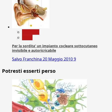
Medicina
News
Per la sordita’ un impianto cocleare sottocutaneo
invisibile e autoricricabile
Salvo Franchina
20 Maggio 2010
9
Potresti esserti perso