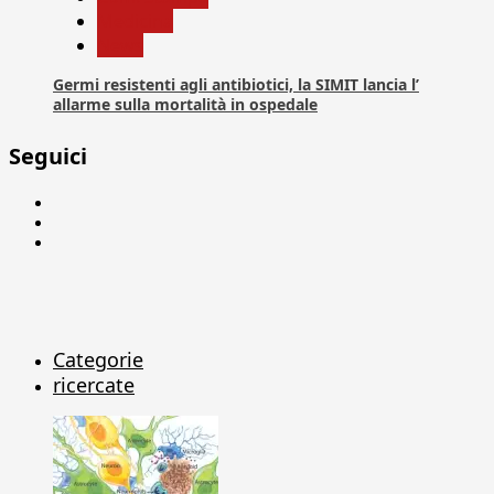
Medicina
News
Germi resistenti agli antibiotici, la SIMIT lancia l’
allarme sulla mortalità in ospedale
Seguici
Facebook
Linkedin
X
Categorie
ricercate