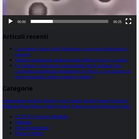
00:00
00:25
Articoli recenti
La proteina chiave dell’Alzheimer si propaga utilizzando i
neuroni
Statine: inutilmente attribuiti molti effetti avversi, lo studio
Un farmaco, due nuove opportunità per le pazienti con
carcinoma mammario metastatico hr+/her2- e con tumore al
seno metastatico triplo negativo (mtnbc)
Categorie
alimentazione
biologia
Biology
Com. Stampa
Epatiti
featured
Genetica
Medicina
News
Ricerca
Salute
Science
Scienza
vaccini
Veterinaria
video
CCSVI e Sclerosi Multipla
Sitemap
Invia Comunicati
Privacy Policy