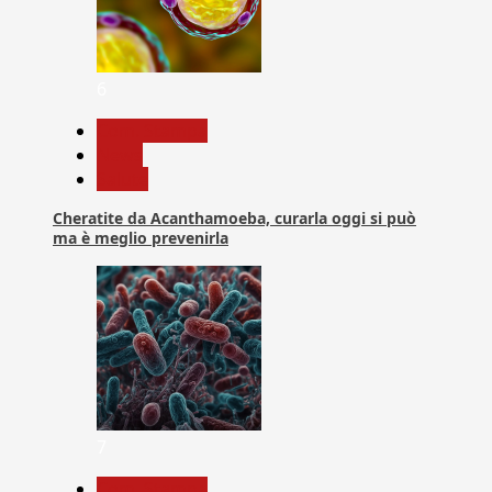
6
Com. Stampa
News
Salute
Cheratite da Acanthamoeba, curarla oggi si può
ma è meglio prevenirla
7
Com. Stampa