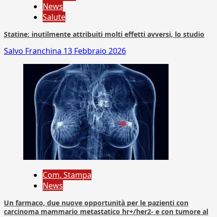
News
Salute
Statine: inutilmente attribuiti molti effetti avversi, lo studio
Salvo Franchina
13 Febbraio 2026
Com. Stampa
News
Un farmaco, due nuove opportunità per le pazienti con
carcinoma mammario metastatico hr+/her2- e con tumore al