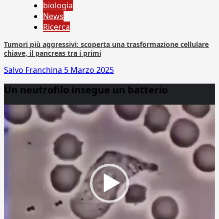
biologia
News
Ricerca
Tumori più aggressivi: scoperta una trasformazione cellulare
chiave, il pancreas tra i primi
Salvo Franchina
5 Marzo 2025
Un neutrofilo insegue un batterio
Video
Player