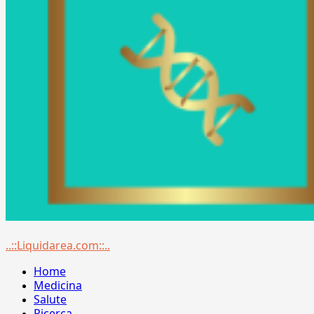
Menu
..::Liquidarea.com::..
principale
Home
Medicina
Salute
Ricerca