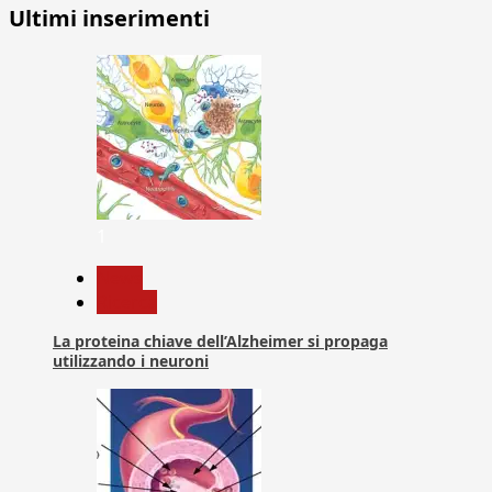
Ultimi inserimenti
1
News
Ricerca
La proteina chiave dell’Alzheimer si propaga
utilizzando i neuroni