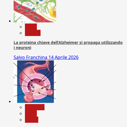
News
Ricerca
La proteina chiave dell’Alzheimer si propaga utilizzando
i neuroni
Salvo Franchina
14 Aprile 2026
Medicina
News
Salute