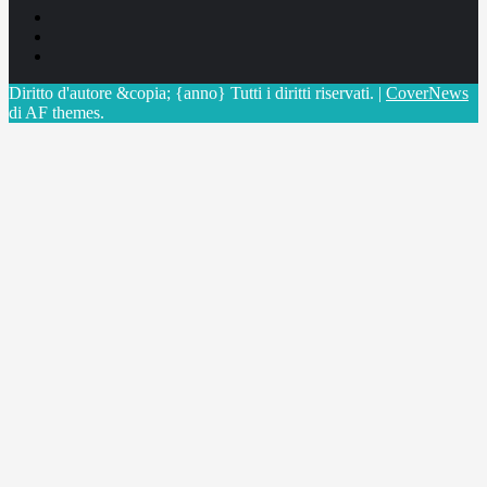
Facebook
Linkedin
X
Diritto d'autore &copia; {anno} Tutti i diritti riservati.
|
CoverNews
di AF themes.