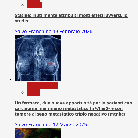
Salute
Statine: inutilmente attribuiti molti effetti avversi, lo
studio
Salvo Franchina
13 Febbraio 2026
Com. Stampa
News
Un farmaco, due nuove opportunità per le pazienti con
carcinoma mammario metastatico hr+/her2- e con
tumore al seno metastatico triplo negativo (mtnbc)
Salvo Franchina
12 Marzo 2025