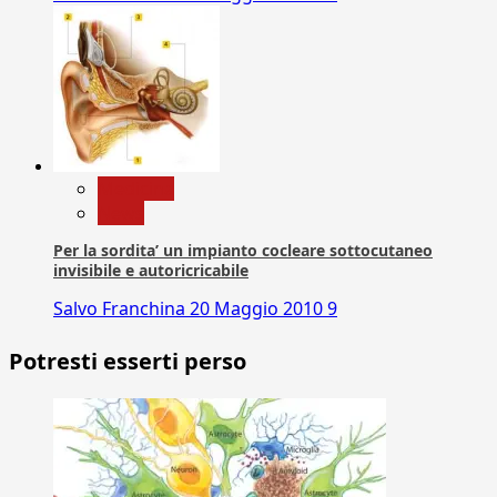
Medicina
News
Per la sordita’ un impianto cocleare sottocutaneo
invisibile e autoricricabile
Salvo Franchina
20 Maggio 2010
9
Potresti esserti perso