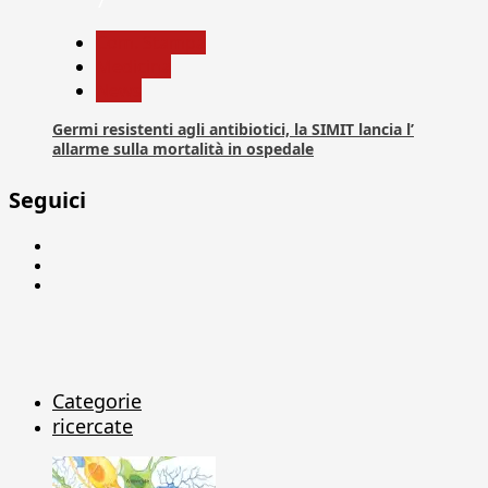
7
Com. Stampa
Medicina
News
Germi resistenti agli antibiotici, la SIMIT lancia l’
allarme sulla mortalità in ospedale
Seguici
Facebook
Linkedin
X
Categorie
ricercate