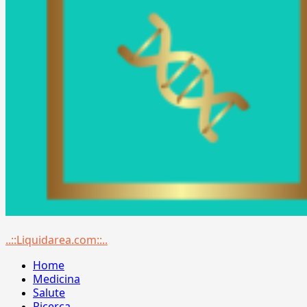
Menu
..::Liquidarea.com::..
principale
Home
Medicina
Salute
Ricerca