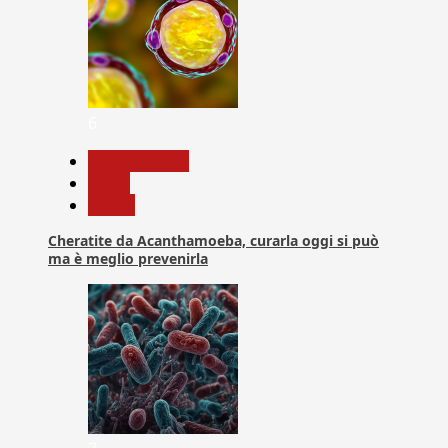
6
Com. Stampa
News
Salute
Cheratite da Acanthamoeba, curarla oggi si può
ma è meglio prevenirla