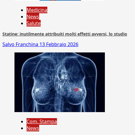
Medicina
News
Salute
Statine: inutilmente attribuiti molti effetti avversi, lo studio
Salvo Franchina
13 Febbraio 2026
Com. Stampa
News