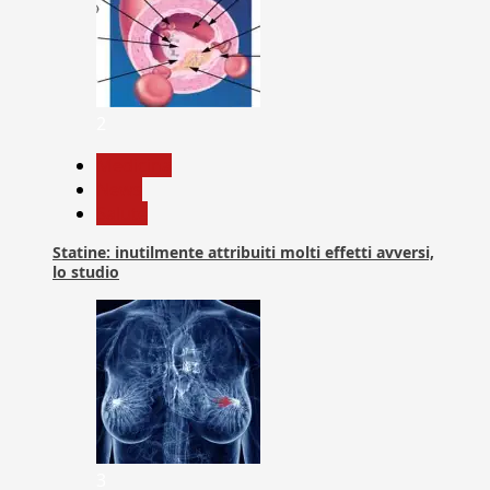
2
Medicina
News
Salute
Statine: inutilmente attribuiti molti effetti avversi,
lo studio
3