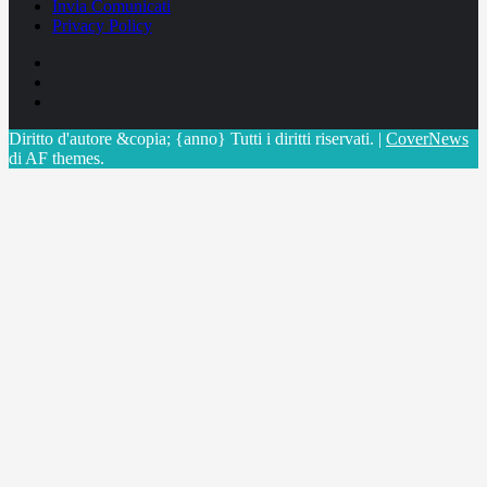
Invia Comunicati
Privacy Policy
Facebook
Linkedin
X
Diritto d'autore &copia; {anno} Tutti i diritti riservati.
|
CoverNews
di AF themes.