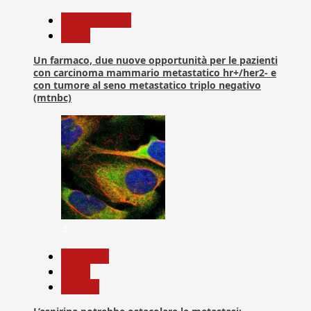
Com. Stampa
News
Un farmaco, due nuove opportunità per le pazienti
con carcinoma mammario metastatico hr+/her2- e
con tumore al seno metastatico triplo negativo
(mtnbc)
4
Medicina
News
Ricerca