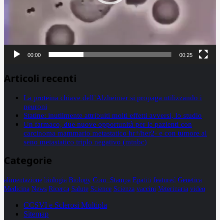
00:00
00:25
Articoli recenti
La proteina chiave dell’Alzheimer si propaga utilizzando i
neuroni
Statine: inutilmente attribuiti molti effetti avversi, lo studio
Un farmaco, due nuove opportunità per le pazienti con
carcinoma mammario metastatico hr+/her2- e con tumore al
seno metastatico triplo negativo (mtnbc)
Categorie
alimentazione
biologia
Biology
Com. Stampa
Epatiti
featured
Genetica
Medicina
News
Ricerca
Salute
Science
Scienza
vaccini
Veterinaria
video
CCSVI e Sclerosi Multipla
Sitemap