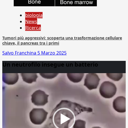
biologia
News
Ricerca
Tumori più aggressivi: scoperta una trasformazione cellulare
chiave, il pancreas tra i primi
Salvo Franchina
5 Marzo 2025
Un neutrofilo insegue un batterio
Video
Player