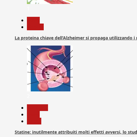
1
News
Ricerca
La proteina chiave dell’Alzheimer si propaga utilizzando i
2
Medicina
News
Salute
Statine: inutilmente attribuiti molti effetti avversi, lo stu