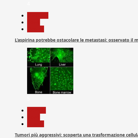
4
Medicina
News
Ricerca
L’aspirina potrebbe ostacolare le metastasi: osservato il
5
biologia
News
Ricerca
Tumori più aggressivi: scoperta una trasformazione cellular