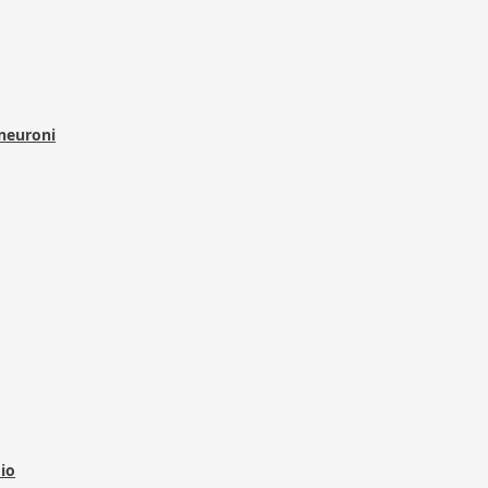
 neuroni
dio