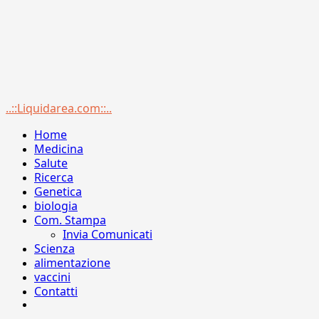
Menu
..::Liquidarea.com::..
principale
Home
Medicina
Salute
Ricerca
Genetica
biologia
Com. Stampa
Invia Comunicati
Scienza
alimentazione
vaccini
Contatti