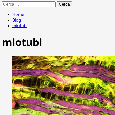
Ricerca
per:
Home
Blog
miotubi
miotubi