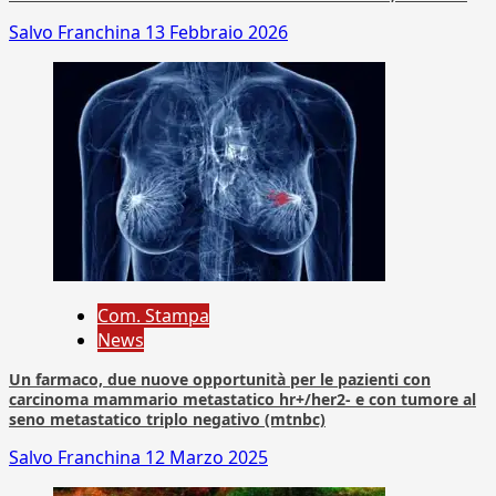
Salvo Franchina
13 Febbraio 2026
Com. Stampa
News
Un farmaco, due nuove opportunità per le pazienti con
carcinoma mammario metastatico hr+/her2- e con tumore al
seno metastatico triplo negativo (mtnbc)
Salvo Franchina
12 Marzo 2025