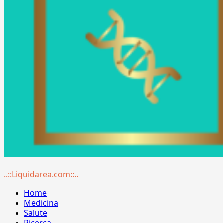
Menu
..::Liquidarea.com::..
principale
Home
Medicina
Salute
Ricerca