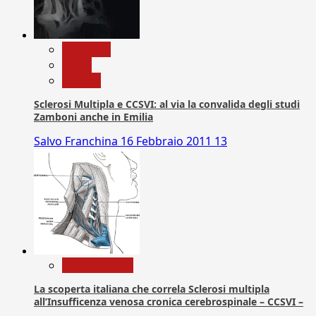
Medicina
News
Ricerca
Sclerosi Multipla e CCSVI: al via la convalida degli studi
Zamboni anche in Emilia
Salvo Franchina
16 Febbraio 2011
13
Com. Stampa
La scoperta italiana che correla Sclerosi multipla
all’Insufficenza venosa cronica cerebrospinale – CCSVI –