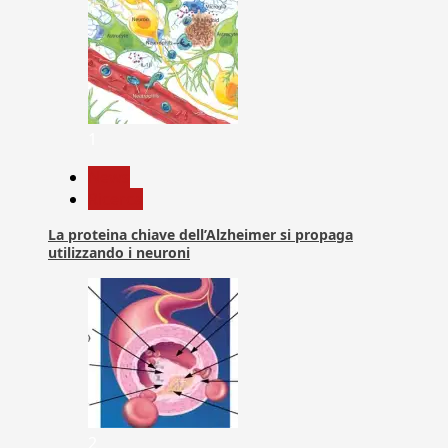
1
News
Ricerca
La proteina chiave dell’Alzheimer si propaga
utilizzando i neuroni
2