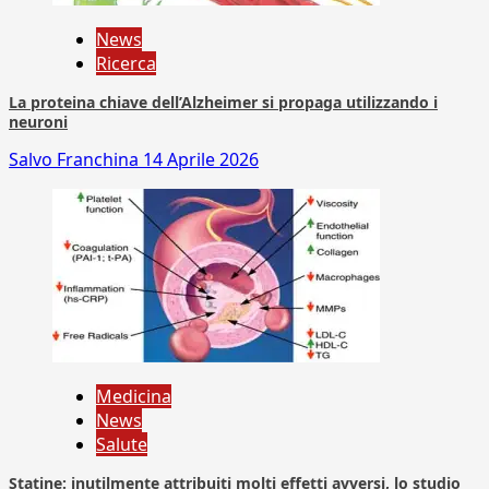
News
Ricerca
La proteina chiave dell’Alzheimer si propaga utilizzando i
neuroni
Salvo Franchina
14 Aprile 2026
Medicina
News
Salute
Statine: inutilmente attribuiti molti effetti avversi, lo studio