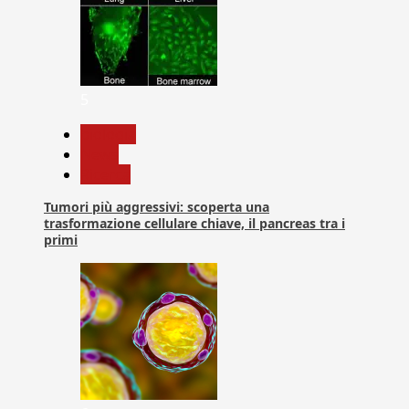
5
biologia
News
Ricerca
Tumori più aggressivi: scoperta una
trasformazione cellulare chiave, il pancreas tra i
primi