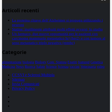
Articoli recenti
La proteina chiave dell’Alzheimer si propaga utilizzando i
neuroni
Statine: inutilmente attribuiti molti effetti avversi, lo studio
Un farmaco, due nuove opportunità per le pazienti con
carcinoma mammario metastatico hr+/her2- e con tumore al
seno metastatico triplo negativo (mtnbc)
Categorie
alimentazione
biologia
Biology
Com. Stampa
Epatiti
featured
Genetica
Medicina
News
Ricerca
Salute
Science
Scienza
vaccini
Veterinaria
video
CCSVI e Sclerosi Multipla
Sitemap
Invia Comunicati
Privacy Policy
Facebook
Linkedin
X