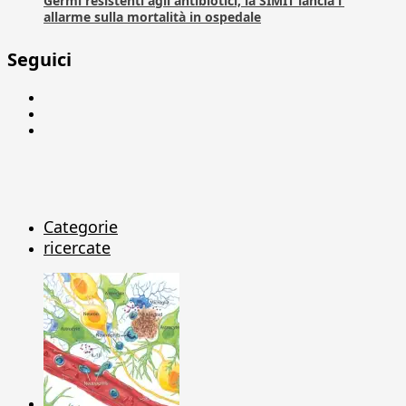
Germi resistenti agli antibiotici, la SIMIT lancia l’
allarme sulla mortalità in ospedale
Seguici
Facebook
Linkedin
X
Categorie
ricercate