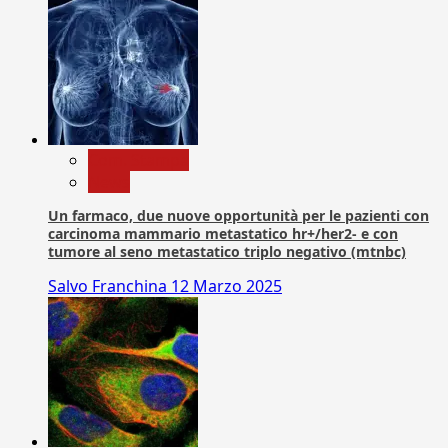
Com. Stampa
News
Un farmaco, due nuove opportunità per le pazienti con
carcinoma mammario metastatico hr+/her2- e con
tumore al seno metastatico triplo negativo (mtnbc)
Salvo Franchina
12 Marzo 2025