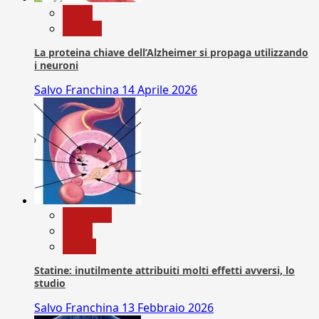
News
Ricerca
La proteina chiave dell’Alzheimer si propaga utilizzando
i neuroni
Salvo Franchina
14 Aprile 2026
Medicina
News
Salute
Statine: inutilmente attribuiti molti effetti avversi, lo
studio
Salvo Franchina
13 Febbraio 2026