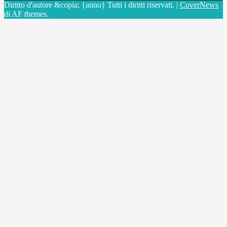
Diritto d'autore &copia; {anno} Tutti i diritti riservati.
|
CoverNews
di AF themes.