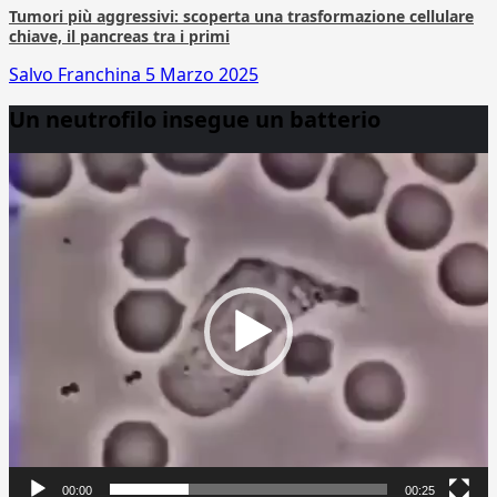
Tumori più aggressivi: scoperta una trasformazione cellulare
chiave, il pancreas tra i primi
Salvo Franchina
5 Marzo 2025
Un neutrofilo insegue un batterio
Video
Player
00:00
00:25