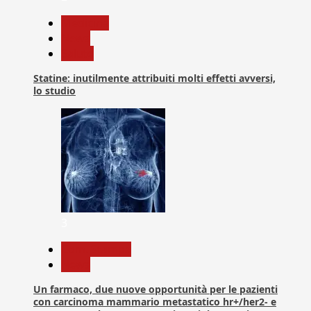
Medicina
News
Salute
Statine: inutilmente attribuiti molti effetti avversi,
lo studio
3
Com. Stampa
News
Un farmaco, due nuove opportunità per le pazienti
con carcinoma mammario metastatico hr+/her2- e