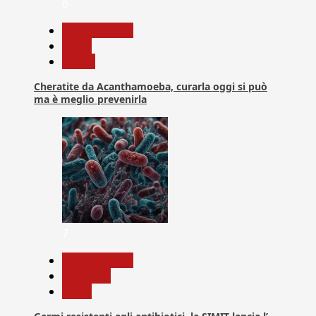
6
Com. Stampa
News
Salute
Cheratite da Acanthamoeba, curarla oggi si può
ma è meglio prevenirla
7
Com. Stampa
Medicina
News