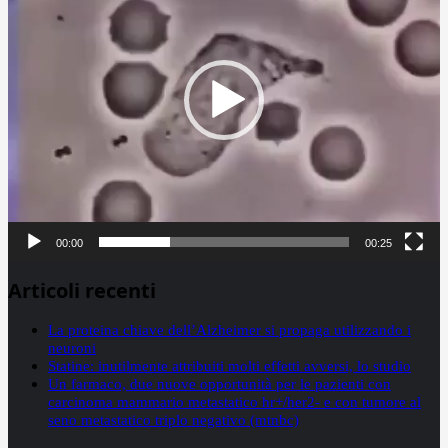
00:00
00:25
Articoli recenti
La proteina chiave dell’Alzheimer si propaga utilizzando i
neuroni
Statine: inutilmente attribuiti molti effetti avversi, lo studio
Un farmaco, due nuove opportunità per le pazienti con
carcinoma mammario metastatico hr+/her2- e con tumore al
seno metastatico triplo negativo (mtnbc)