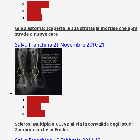
Medicina
News
Salute
Glioblastoma: scoperta la sua strategia mortale che apre
strade a nuove cure
Salvo Franchina
21 Novembre 2010
21
Medicina
News
Ricerca
Sclerosi Multipla e CCSVI: al via la convalida degli studi
Zamboni anche in Emilia