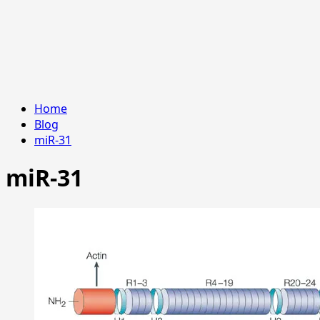
Home
Blog
miR-31
miR-31