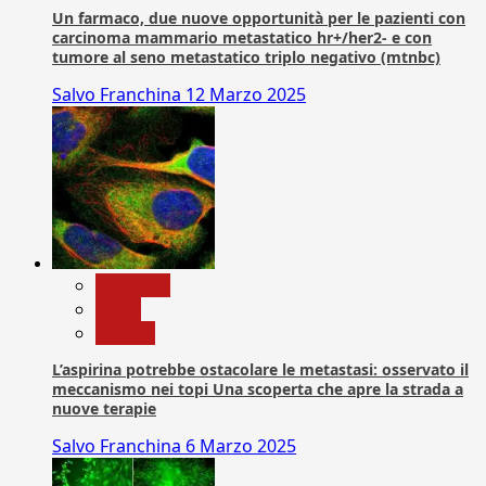
Un farmaco, due nuove opportunità per le pazienti con
carcinoma mammario metastatico hr+/her2- e con
tumore al seno metastatico triplo negativo (mtnbc)
Salvo Franchina
12 Marzo 2025
Medicina
News
Ricerca
L’aspirina potrebbe ostacolare le metastasi: osservato il
meccanismo nei topi Una scoperta che apre la strada a
nuove terapie
Salvo Franchina
6 Marzo 2025