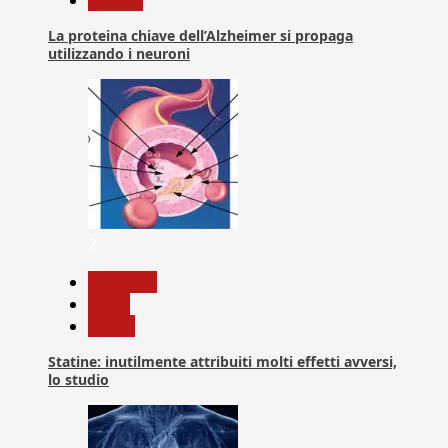
La proteina chiave dell’Alzheimer si propaga
utilizzando i neuroni
2
Medicina
News
Salute
Statine: inutilmente attribuiti molti effetti avversi,
lo studio