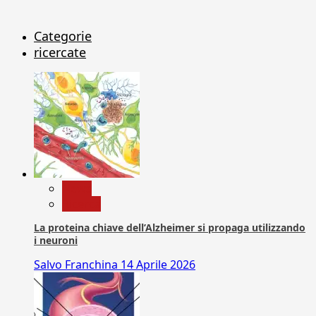
Categorie
ricercate
News
Ricerca
La proteina chiave dell’Alzheimer si propaga utilizzando
i neuroni
Salvo Franchina
14 Aprile 2026