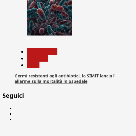
7
Com. Stampa
Medicina
News
Germi resistenti agli antibiotici, la SIMIT lancia l’
allarme sulla mortalità in ospedale
Seguici
Facebook
Linkedin
X