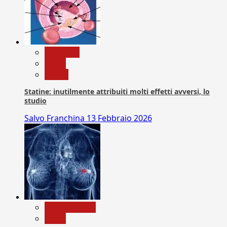
Medicina
News
Salute
Statine: inutilmente attribuiti molti effetti avversi, lo
studio
Salvo Franchina
13 Febbraio 2026
Com. Stampa
News