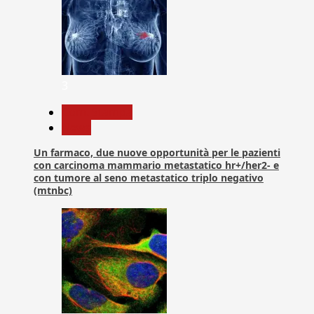
3
Com. Stampa
News
Un farmaco, due nuove opportunità per le pazienti
con carcinoma mammario metastatico hr+/her2- e
con tumore al seno metastatico triplo negativo
(mtnbc)