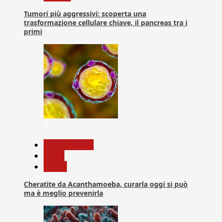
Tumori più aggressivi: scoperta una
trasformazione cellulare chiave, il pancreas tra i
primi
6
Com. Stampa
News
Salute
Cheratite da Acanthamoeba, curarla oggi si può
ma è meglio prevenirla