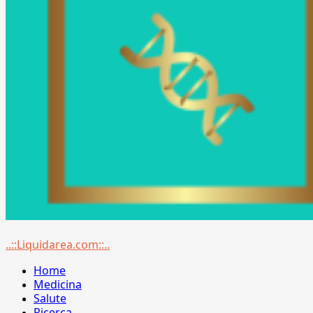
Menu
..::Liquidarea.com::..
principale
Home
Medicina
Salute
Ricerca