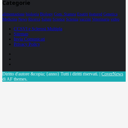
Categorie
alimentazione
biologia
Biology
Com. Stampa
Epatiti
featured
Genetica
Medicina
News
Ricerca
Salute
Science
Scienza
vaccini
Veterinaria
video
CCSVI e Sclerosi Multipla
Sitemap
Invia Comunicati
Privacy Policy
Facebook
Linkedin
X
Diritto d'autore &copia; {anno} Tutti i diritti riservati.
|
CoverNews
di AF themes.