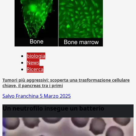
biologia
News
Ricerca
Tumori più aggressivi: scoperta una trasformazione cellulare
chiave, il pancreas tra i primi
Salvo Franchina
5 Marzo 2025
Un neutrofilo insegue un batterio
Video
Player