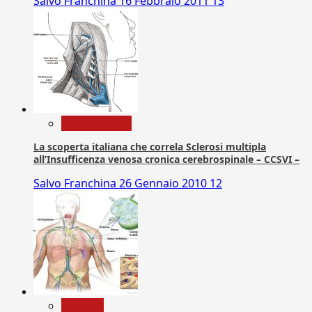
Salvo Franchina
16 Febbraio 2011
13
Com. Stampa
La scoperta italiana che correla Sclerosi multipla
all’Insufficenza venosa cronica cerebrospinale – CCSVI –
Salvo Franchina
26 Gennaio 2010
12
biologia