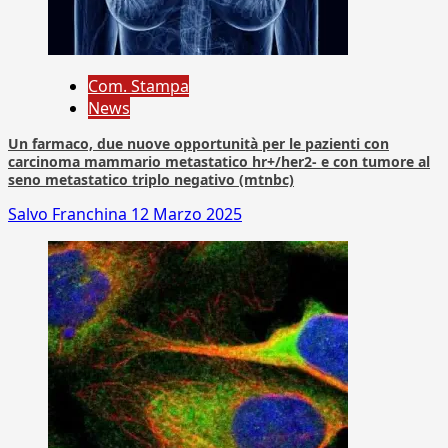
Com. Stampa
News
Un farmaco, due nuove opportunità per le pazienti con
carcinoma mammario metastatico hr+/her2- e con tumore al
seno metastatico triplo negativo (mtnbc)
Salvo Franchina
12 Marzo 2025