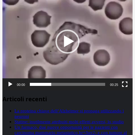
Player
00:00
00:25
Articoli recenti
La proteina chiave dell’Alzheimer si propaga utilizzando i
neuroni
Statine: inutilmente attribuiti molti effetti avversi, lo studio
Un farmaco, due nuove opportunità per le pazienti con
carcinoma mammario metastatico hr+/her2- e con tumore al