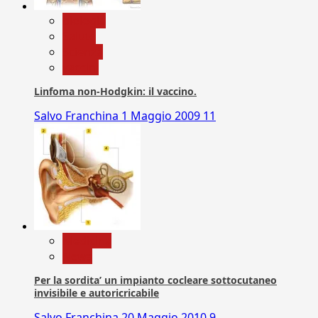
biologia
Salute
Scienza
vaccini
Linfoma non-Hodgkin: il vaccino.
Salvo Franchina
1 Maggio 2009
11
Medicina
News
Per la sordita’ un impianto cocleare sottocutaneo
invisibile e autoricricabile
Salvo Franchina
20 Maggio 2010
9