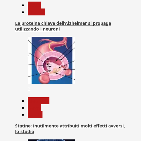
News
Ricerca
La proteina chiave dell’Alzheimer si propaga
utilizzando i neuroni
2
Medicina
News
Salute
Statine: inutilmente attribuiti molti effetti avversi,
lo studio