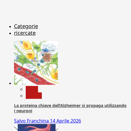
Categorie
ricercate
News
Ricerca
La proteina chiave dell’Alzheimer si propaga utilizzando
i neuroni
Salvo Franchina
14 Aprile 2026