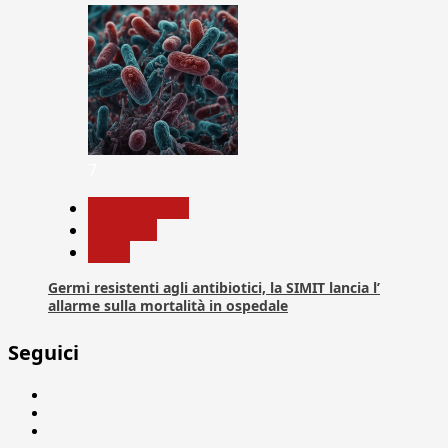
7
Com. Stampa
Medicina
News
Germi resistenti agli antibiotici, la SIMIT lancia l’
allarme sulla mortalità in ospedale
Seguici
Facebook
Linkedin
X