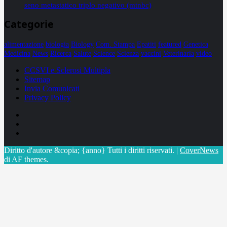
seno metastatico triplo negativo (mtnbc)
Categorie
alimentazione
biologia
Biology
Com. Stampa
Epatiti
featured
Genetica
Medicina
News
Ricerca
Salute
Science
Scienza
vaccini
Veterinaria
video
CCSVI e Sclerosi Multipla
Sitemap
Invia Comunicati
Privacy Policy
Facebook
Linkedin
X
Diritto d'autore &copia; {anno} Tutti i diritti riservati.
|
CoverNews
di AF themes.