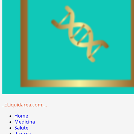
Menu
..::Liquidarea.com::..
principale
Home
Medicina
Salute
Ricerca