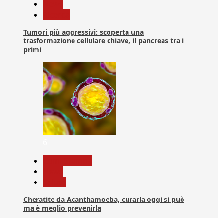
News
Ricerca
Tumori più aggressivi: scoperta una
trasformazione cellulare chiave, il pancreas tra i
primi
6
Com. Stampa
News
Salute
Cheratite da Acanthamoeba, curarla oggi si può
ma è meglio prevenirla