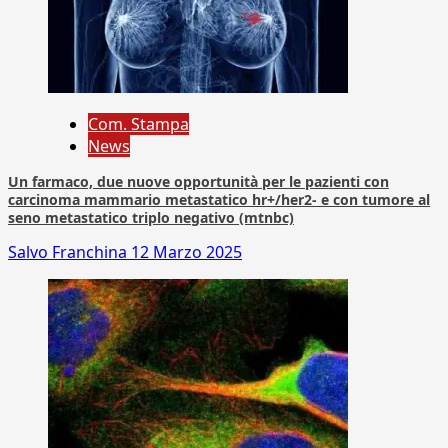
Com. Stampa
News
Un farmaco, due nuove opportunità per le pazienti con
carcinoma mammario metastatico hr+/her2- e con tumore al
seno metastatico triplo negativo (mtnbc)
Salvo Franchina
12 Marzo 2025