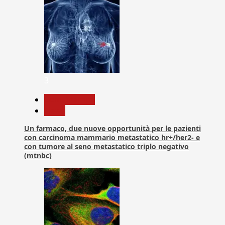
3
Com. Stampa
News
Un farmaco, due nuove opportunità per le pazienti
con carcinoma mammario metastatico hr+/her2- e
con tumore al seno metastatico triplo negativo
(mtnbc)