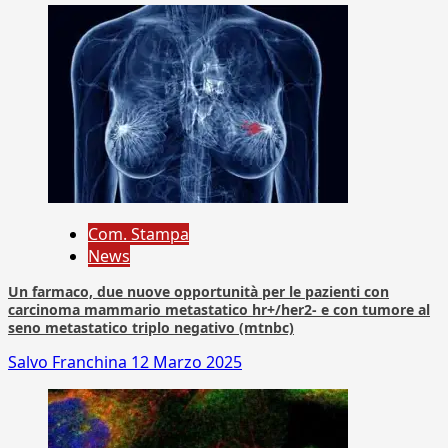
Com. Stampa
News
Un farmaco, due nuove opportunità per le pazienti con
carcinoma mammario metastatico hr+/her2- e con tumore al
seno metastatico triplo negativo (mtnbc)
Salvo Franchina
12 Marzo 2025