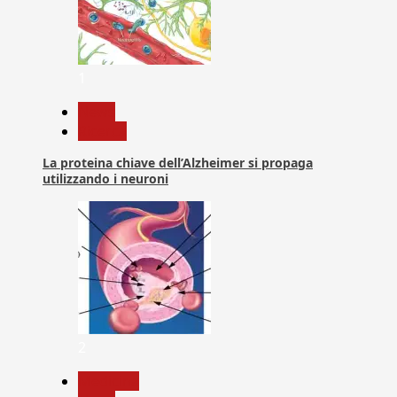
1
News
Ricerca
La proteina chiave dell’Alzheimer si propaga
utilizzando i neuroni
2
Medicina