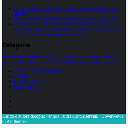
La proteina chiave dell’Alzheimer si propaga utilizzando i
neuroni
Statine: inutilmente attribuiti molti effetti avversi, lo studio
Un farmaco, due nuove opportunità per le pazienti con
carcinoma mammario metastatico hr+/her2- e con tumore al
seno metastatico triplo negativo (mtnbc)
Categorie
alimentazione
biologia
Biology
Com. Stampa
Epatiti
featured
Genetica
Medicina
News
Ricerca
Salute
Science
Scienza
vaccini
Veterinaria
video
CCSVI e Sclerosi Multipla
Sitemap
Invia Comunicati
Privacy Policy
Facebook
Linkedin
X
Diritto d'autore &copia; {anno} Tutti i diritti riservati.
|
CoverNews
di AF themes.