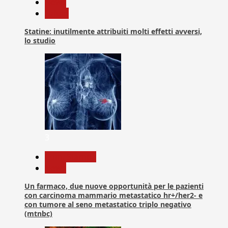
News
Salute
Statine: inutilmente attribuiti molti effetti avversi,
lo studio
3
Com. Stampa
News
Un farmaco, due nuove opportunità per le pazienti
con carcinoma mammario metastatico hr+/her2- e
con tumore al seno metastatico triplo negativo
(mtnbc)