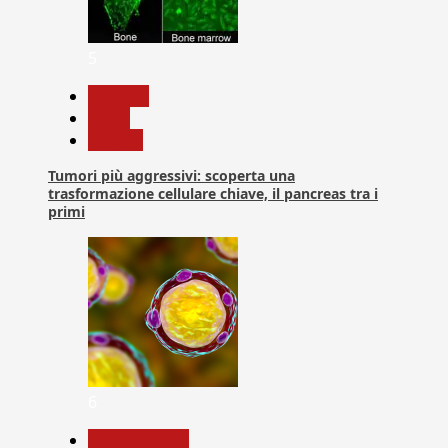
5
biologia
News
Ricerca
Tumori più aggressivi: scoperta una
trasformazione cellulare chiave, il pancreas tra i
primi
6
Com. Stampa