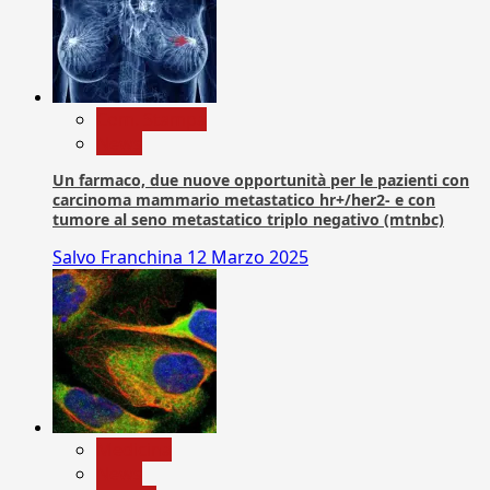
Com. Stampa
News
Un farmaco, due nuove opportunità per le pazienti con
carcinoma mammario metastatico hr+/her2- e con
tumore al seno metastatico triplo negativo (mtnbc)
Salvo Franchina
12 Marzo 2025
Medicina
News