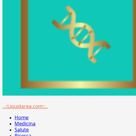
Menu
..::Liquidarea.com::..
principale
Home
Medicina
Salute
Ricerca