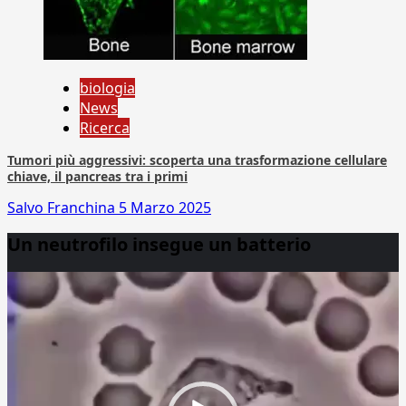
biologia
News
Ricerca
Tumori più aggressivi: scoperta una trasformazione cellulare
chiave, il pancreas tra i primi
Salvo Franchina
5 Marzo 2025
Un neutrofilo insegue un batterio
Video
Player