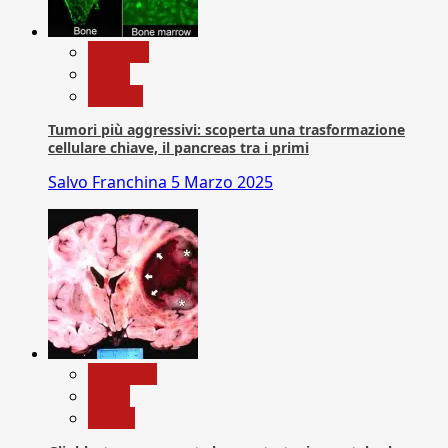
biologia
News
Ricerca
Tumori più aggressivi: scoperta una trasformazione
cellulare chiave, il pancreas tra i primi
Salvo Franchina
5 Marzo 2025
Medicina
News
Salute