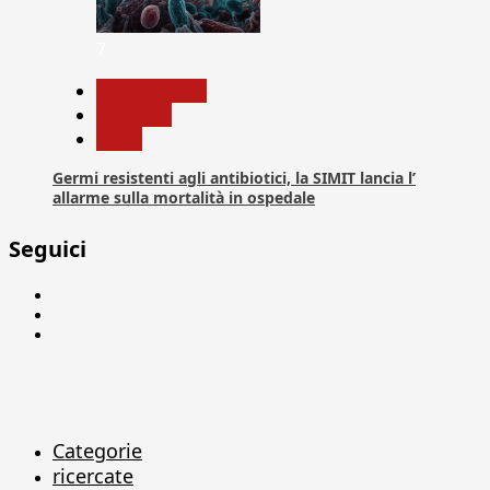
7
Com. Stampa
Medicina
News
Germi resistenti agli antibiotici, la SIMIT lancia l’
allarme sulla mortalità in ospedale
Seguici
Facebook
Linkedin
X
Categorie
ricercate