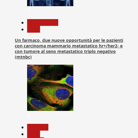
3
Com. Stampa
News
Un farmaco, due nuove opportunità per le pazienti
con carcinoma mammario metastatico hr+/her2- e
con tumore al seno metastatico triplo negativo
(mtnbc)
4
Medicina
News