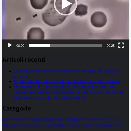
00:00
00:25
Articoli recenti
La proteina chiave dell’Alzheimer si propaga utilizzando i
neuroni
Statine: inutilmente attribuiti molti effetti avversi, lo studio
Un farmaco, due nuove opportunità per le pazienti con
carcinoma mammario metastatico hr+/her2- e con tumore al
seno metastatico triplo negativo (mtnbc)
Categorie
alimentazione
biologia
Biology
Com. Stampa
Epatiti
featured
Genetica
Medicina
News
Ricerca
Salute
Science
Scienza
vaccini
Veterinaria
video