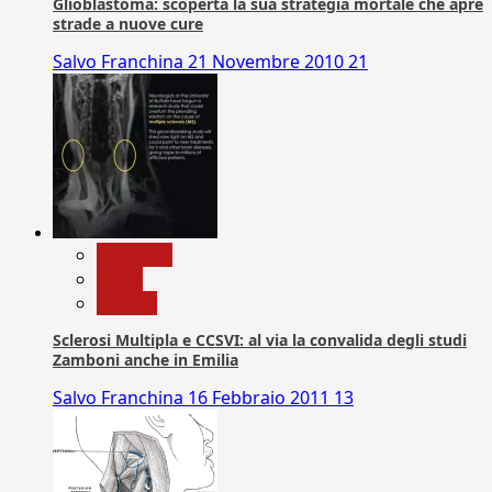
Glioblastoma: scoperta la sua strategia mortale che apre
strade a nuove cure
Salvo Franchina
21 Novembre 2010
21
Medicina
News
Ricerca
Sclerosi Multipla e CCSVI: al via la convalida degli studi
Zamboni anche in Emilia
Salvo Franchina
16 Febbraio 2011
13