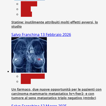
Medicina
News
Salute
Statine: inutilmente attribuiti molti effetti avversi, lo
studio
Salvo Franchina
13 Febbraio 2026
Com. Stampa
News
Un farmaco, due nuove opportunità per le pazienti con
carcinoma mammario metastatico hr+/her2- e con
tumore al seno metastatico triplo negativo (mtnbc)
Salvo Franchina
12 Marzo 2025