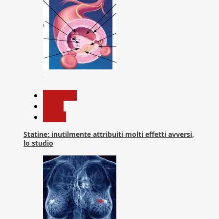
2
Medicina
News
Salute
Statine: inutilmente attribuiti molti effetti avversi,
lo studio