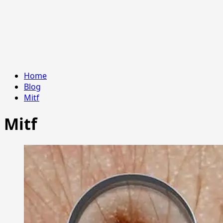
Home
Blog
Mitf
Mitf