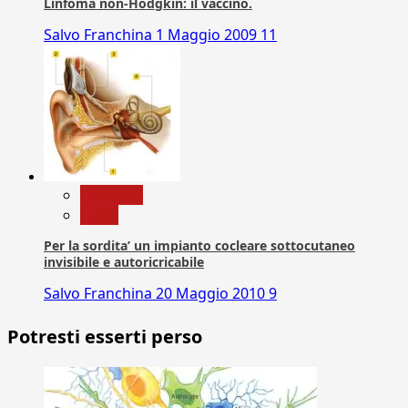
Linfoma non-Hodgkin: il vaccino.
Salvo Franchina
1 Maggio 2009
11
Medicina
News
Per la sordita’ un impianto cocleare sottocutaneo
invisibile e autoricricabile
Salvo Franchina
20 Maggio 2010
9
Potresti esserti perso