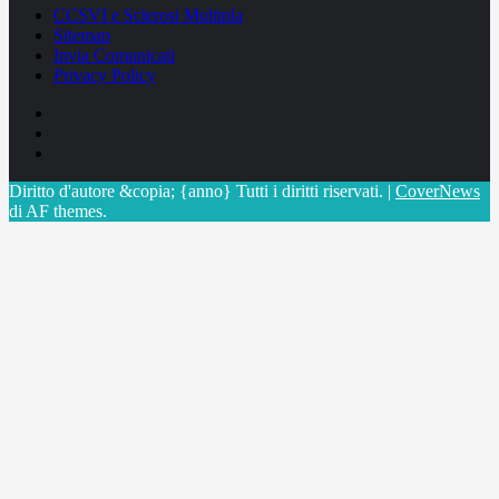
CCSVI e Sclerosi Multipla
Sitemap
Invia Comunicati
Privacy Policy
Facebook
Linkedin
X
Diritto d'autore &copia; {anno} Tutti i diritti riservati.
|
CoverNews
di AF themes.