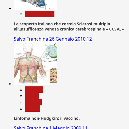
Com. Stampa
La scoperta italiana che correla Sclerosi multipla
all’Insufficenza venosa cronica cerebrospinale – CCSVI –
Salvo Franchina
26 Gennaio 2010
12
biologia
Salute
Scienza
vaccini
Linfoma non-Hodgkin: il vaccino.
Salvo Franchina
1 Maggio 2009
11