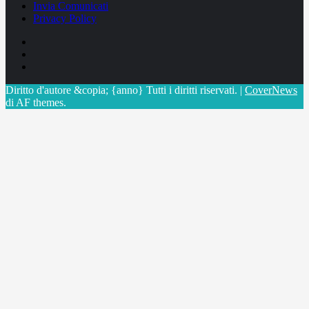
Invia Comunicati
Privacy Policy
Facebook
Linkedin
X
Diritto d'autore &copia; {anno} Tutti i diritti riservati.
|
CoverNews
di AF themes.