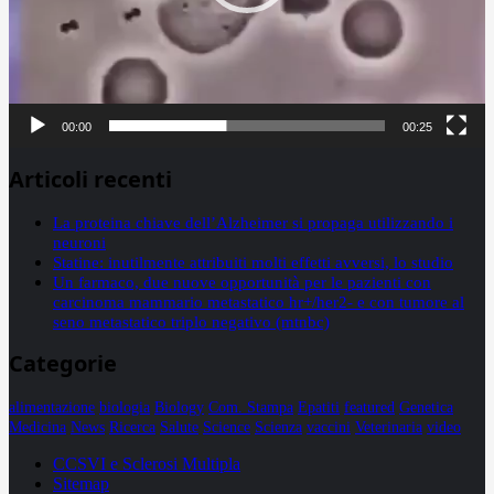
00:00
00:25
Articoli recenti
La proteina chiave dell’Alzheimer si propaga utilizzando i
neuroni
Statine: inutilmente attribuiti molti effetti avversi, lo studio
Un farmaco, due nuove opportunità per le pazienti con
carcinoma mammario metastatico hr+/her2- e con tumore al
seno metastatico triplo negativo (mtnbc)
Categorie
alimentazione
biologia
Biology
Com. Stampa
Epatiti
featured
Genetica
Medicina
News
Ricerca
Salute
Science
Scienza
vaccini
Veterinaria
video
CCSVI e Sclerosi Multipla
Sitemap