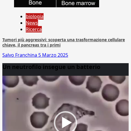
biologia
News
Ricerca
Tumori più aggressivi: scoperta una trasformazione cellulare
chiave, il pancreas tra i primi
Salvo Franchina
5 Marzo 2025
Un neutrofilo insegue un batterio
Video
Player