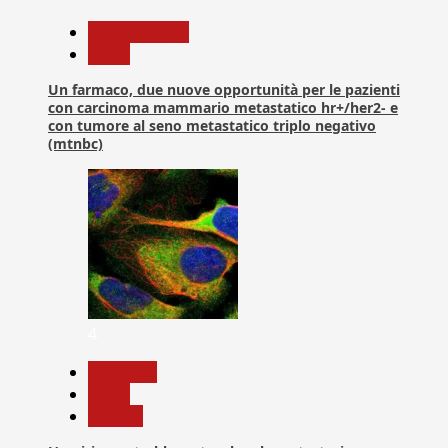
Com. Stampa
News
Un farmaco, due nuove opportunità per le pazienti
con carcinoma mammario metastatico hr+/her2- e
con tumore al seno metastatico triplo negativo
(mtnbc)
4
Medicina
News
Ricerca