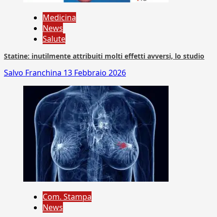
Medicina
News
Salute
Statine: inutilmente attribuiti molti effetti avversi, lo studio
Salvo Franchina
13 Febbraio 2026
Com. Stampa
News