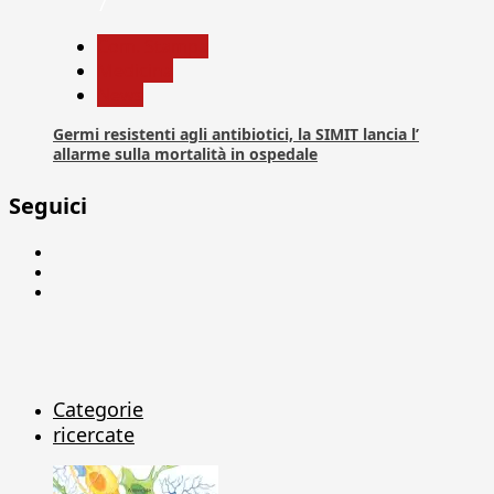
7
Com. Stampa
Medicina
News
Germi resistenti agli antibiotici, la SIMIT lancia l’
allarme sulla mortalità in ospedale
Seguici
Facebook
Linkedin
X
Categorie
ricercate