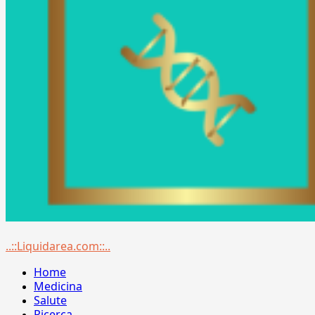
Menu
..::Liquidarea.com::..
principale
Home
Medicina
Salute
Ricerca