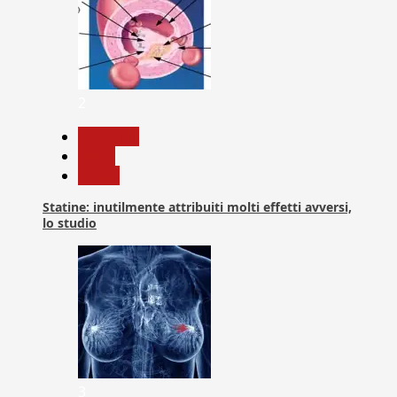
2
Medicina
News
Salute
Statine: inutilmente attribuiti molti effetti avversi,
lo studio
3