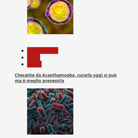
6
Com. Stampa
News
Salute
Cheratite da Acanthamoeba, curarla oggi si può
ma è meglio prevenirla