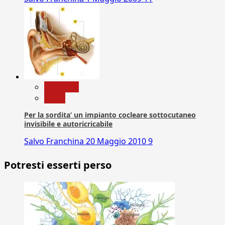
Medicina
News
Per la sordita’ un impianto cocleare sottocutaneo
invisibile e autoricricabile
Salvo Franchina
20 Maggio 2010
9
Potresti esserti perso