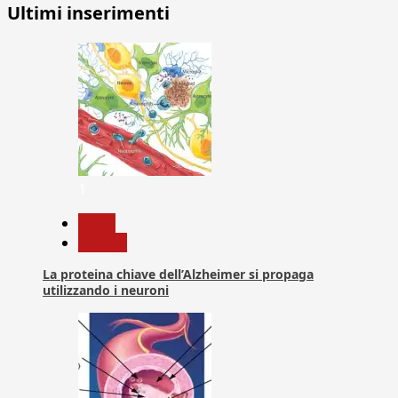
Ultimi inserimenti
1
News
Ricerca
La proteina chiave dell’Alzheimer si propaga
utilizzando i neuroni