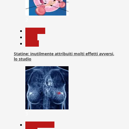
2
Medicina
News
Salute
Statine: inutilmente attribuiti molti effetti avversi,
lo studio
3
Com. Stampa