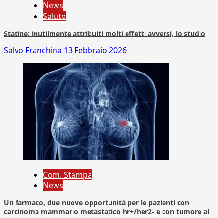
News
Salute
Statine: inutilmente attribuiti molti effetti avversi, lo studio
Salvo Franchina
13 Febbraio 2026
Com. Stampa
News
Un farmaco, due nuove opportunità per le pazienti con
carcinoma mammario metastatico hr+/her2- e con tumore al