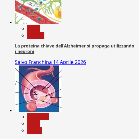
News
Ricerca
La proteina chiave dell’Alzheimer si propaga utilizzando
i neuroni
Salvo Franchina
14 Aprile 2026
Medicina
News
Salute