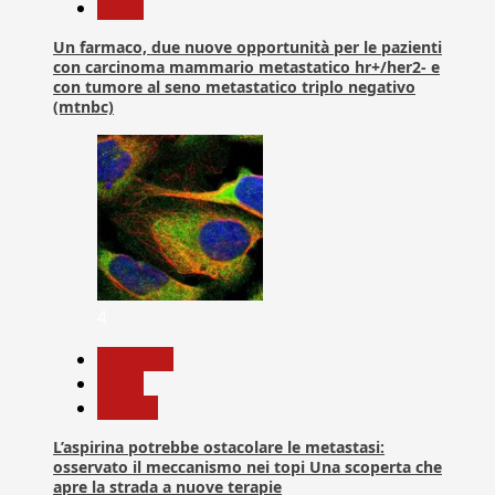
News
Un farmaco, due nuove opportunità per le pazienti
con carcinoma mammario metastatico hr+/her2- e
con tumore al seno metastatico triplo negativo
(mtnbc)
4
Medicina
News
Ricerca
L’aspirina potrebbe ostacolare le metastasi:
osservato il meccanismo nei topi Una scoperta che
apre la strada a nuove terapie