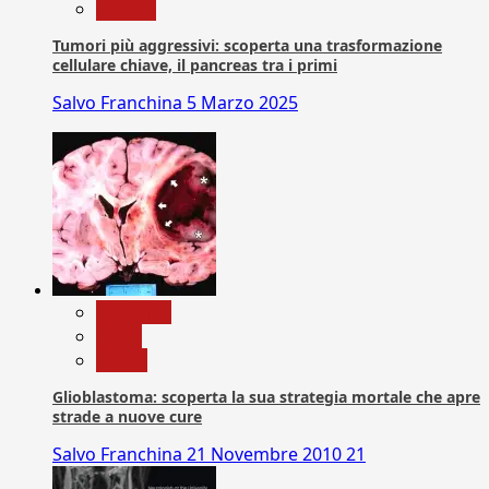
Ricerca
Tumori più aggressivi: scoperta una trasformazione
cellulare chiave, il pancreas tra i primi
Salvo Franchina
5 Marzo 2025
Medicina
News
Salute
Glioblastoma: scoperta la sua strategia mortale che apre
strade a nuove cure
Salvo Franchina
21 Novembre 2010
21