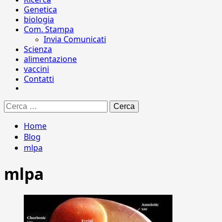
Genetica
biologia
Com. Stampa
Invia Comunicati
Scienza
alimentazione
vaccini
Contatti
Ricerca
per:
Home
Blog
mlpa
mlpa