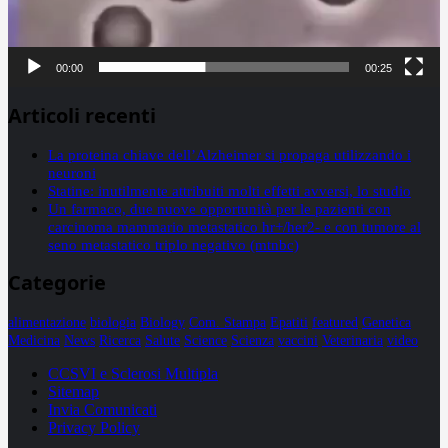
00:00
00:25
Articoli recenti
La proteina chiave dell’Alzheimer si propaga utilizzando i
neuroni
Statine: inutilmente attribuiti molti effetti avversi, lo studio
Un farmaco, due nuove opportunità per le pazienti con
carcinoma mammario metastatico hr+/her2- e con tumore al
seno metastatico triplo negativo (mtnbc)
Categorie
alimentazione
biologia
Biology
Com. Stampa
Epatiti
featured
Genetica
Medicina
News
Ricerca
Salute
Science
Scienza
vaccini
Veterinaria
video
CCSVI e Sclerosi Multipla
Sitemap
Invia Comunicati
Privacy Policy