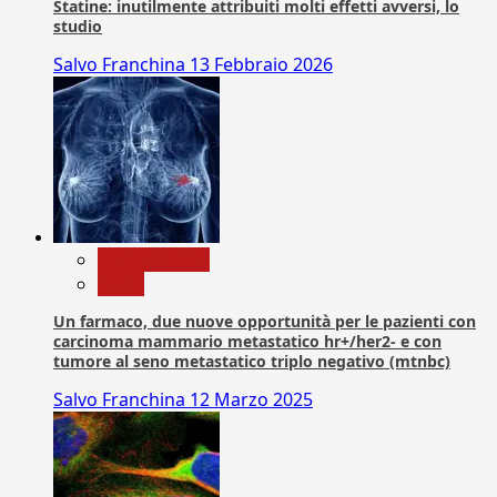
Statine: inutilmente attribuiti molti effetti avversi, lo
studio
Salvo Franchina
13 Febbraio 2026
Com. Stampa
News
Un farmaco, due nuove opportunità per le pazienti con
carcinoma mammario metastatico hr+/her2- e con
tumore al seno metastatico triplo negativo (mtnbc)
Salvo Franchina
12 Marzo 2025