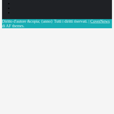
Facebook
Linkedin
X
Diritto d'autore &copia; {anno} Tutti i diritti riservati.
|
CoverNews
di AF themes.