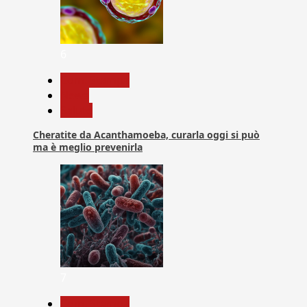
6
Com. Stampa
News
Salute
Cheratite da Acanthamoeba, curarla oggi si può
ma è meglio prevenirla
7
Com. Stampa