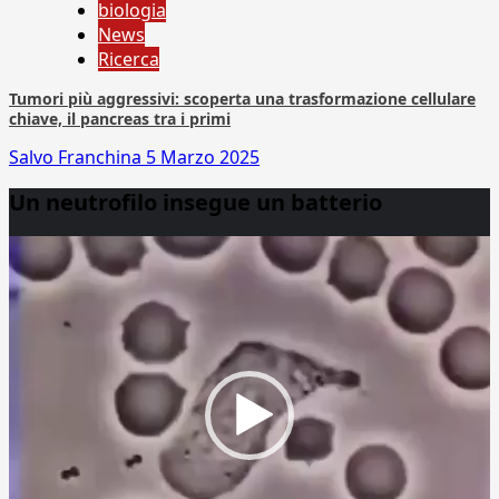
biologia
News
Ricerca
Tumori più aggressivi: scoperta una trasformazione cellulare
chiave, il pancreas tra i primi
Salvo Franchina
5 Marzo 2025
Un neutrofilo insegue un batterio
Video
Player