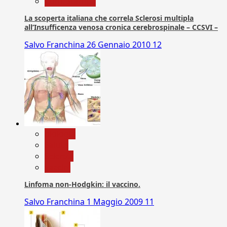
Com. Stampa
La scoperta italiana che correla Sclerosi multipla
all’Insufficenza venosa cronica cerebrospinale – CCSVI –
Salvo Franchina
26 Gennaio 2010
12
biologia
Salute
Scienza
vaccini
Linfoma non-Hodgkin: il vaccino.
Salvo Franchina
1 Maggio 2009
11