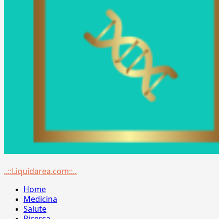
Menu
..::Liquidarea.com::..
principale
Home
Medicina
Salute
Ricerca