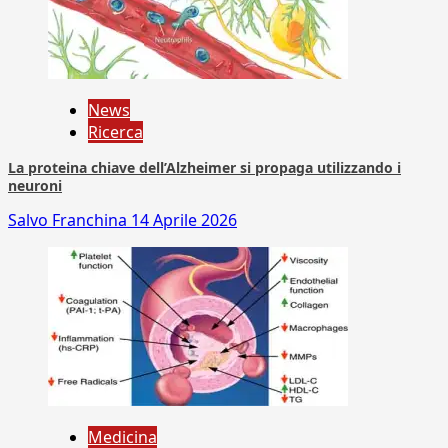
News
Ricerca
La proteina chiave dell’Alzheimer si propaga utilizzando i
neuroni
Salvo Franchina
14 Aprile 2026
Medicina