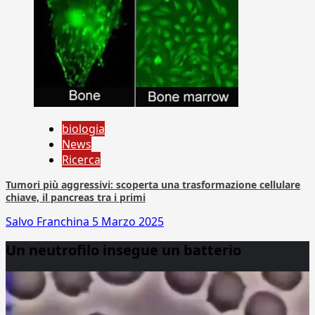
biologia
News
Ricerca
Tumori più aggressivi: scoperta una trasformazione cellulare
chiave, il pancreas tra i primi
Salvo Franchina
5 Marzo 2025
Un neutrofilo insegue un batterio
Video
Player