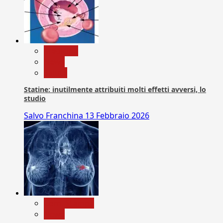
Medicina
News
Salute
Statine: inutilmente attribuiti molti effetti avversi, lo
studio
Salvo Franchina
13 Febbraio 2026
Com. Stampa
News