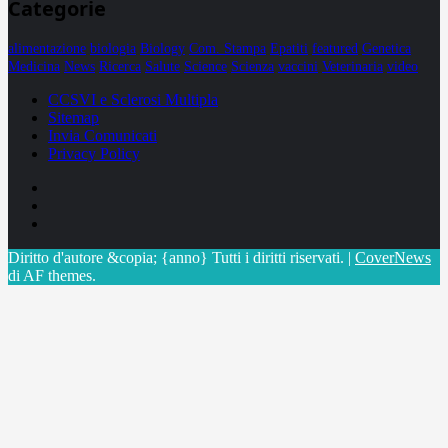
Categorie
alimentazione
biologia
Biology
Com. Stampa
Epatiti
featured
Genetica
Medicina
News
Ricerca
Salute
Science
Scienza
vaccini
Veterinaria
video
CCSVI e Sclerosi Multipla
Sitemap
Invia Comunicati
Privacy Policy
Facebook
Linkedin
X
Diritto d'autore &copia; {anno} Tutti i diritti riservati.
|
CoverNews
di AF themes.