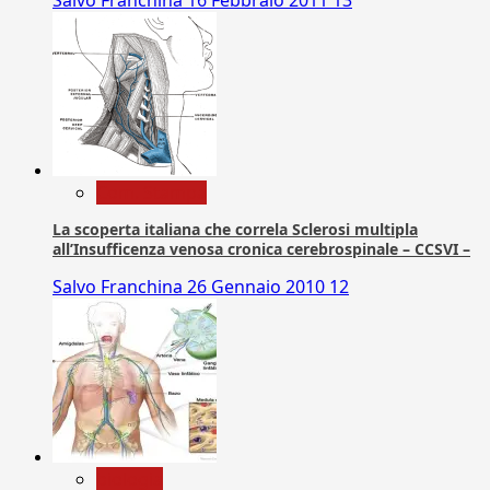
Com. Stampa
La scoperta italiana che correla Sclerosi multipla
all’Insufficenza venosa cronica cerebrospinale – CCSVI –
Salvo Franchina
26 Gennaio 2010
12
biologia