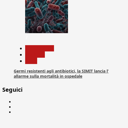
7
Com. Stampa
Medicina
News
Germi resistenti agli antibiotici, la SIMIT lancia l’
allarme sulla mortalità in ospedale
Seguici
Facebook
Linkedin
X