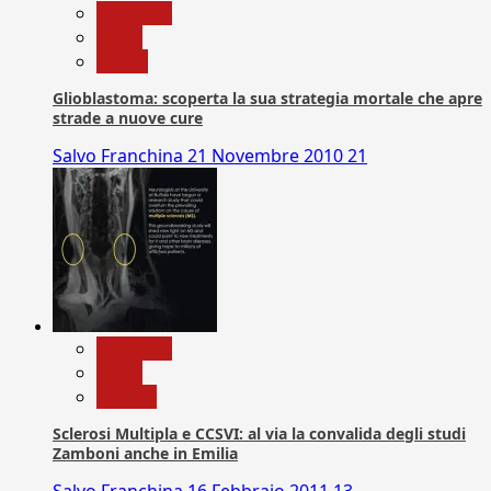
Medicina
News
Salute
Glioblastoma: scoperta la sua strategia mortale che apre
strade a nuove cure
Salvo Franchina
21 Novembre 2010
21
Medicina
News
Ricerca
Sclerosi Multipla e CCSVI: al via la convalida degli studi
Zamboni anche in Emilia
Salvo Franchina
16 Febbraio 2011
13