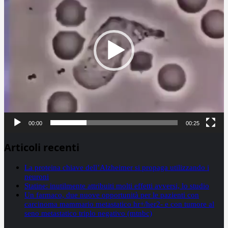
00:00
00:25
Articoli recenti
La proteina chiave dell’Alzheimer si propaga utilizzando i
neuroni
Statine: inutilmente attribuiti molti effetti avversi, lo studio
Un farmaco, due nuove opportunità per le pazienti con
carcinoma mammario metastatico hr+/her2- e con tumore al
seno metastatico triplo negativo (mtnbc)