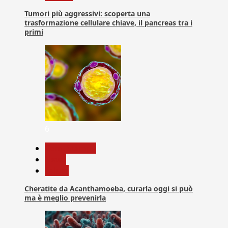
Tumori più aggressivi: scoperta una
trasformazione cellulare chiave, il pancreas tra i
primi
6
Com. Stampa
News
Salute
Cheratite da Acanthamoeba, curarla oggi si può
ma è meglio prevenirla