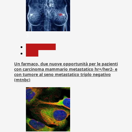
3
Com. Stampa
News
Un farmaco, due nuove opportunità per le pazienti
con carcinoma mammario metastatico hr+/her2- e
con tumore al seno metastatico triplo negativo
(mtnbc)