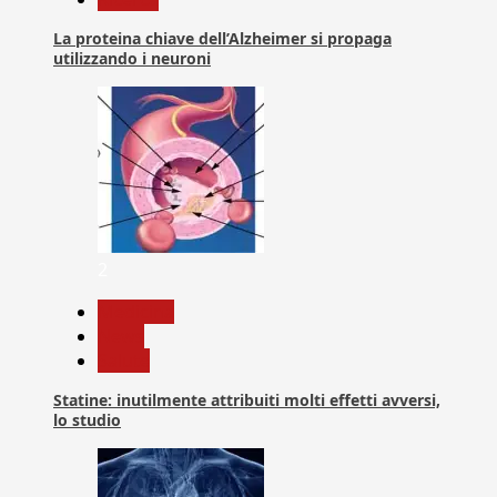
La proteina chiave dell’Alzheimer si propaga
utilizzando i neuroni
2
Medicina
News
Salute
Statine: inutilmente attribuiti molti effetti avversi,
lo studio