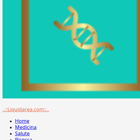
Menu
..::Liquidarea.com::..
principale
Home
Medicina
Salute
Ricerca