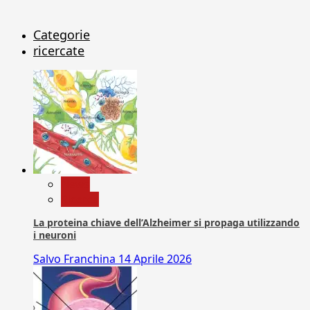
Categorie
ricercate
News
Ricerca
La proteina chiave dell’Alzheimer si propaga utilizzando
i neuroni
Salvo Franchina
14 Aprile 2026