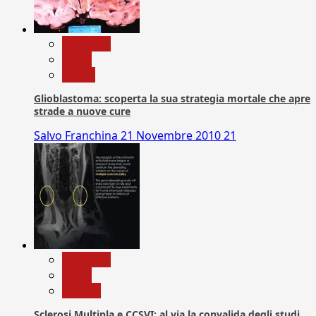
Medicina
News
Salute
Glioblastoma: scoperta la sua strategia mortale che apre
strade a nuove cure
Salvo Franchina
21 Novembre 2010
21
Medicina
News
Ricerca
Sclerosi Multipla e CCSVI: al via la convalida degli studi