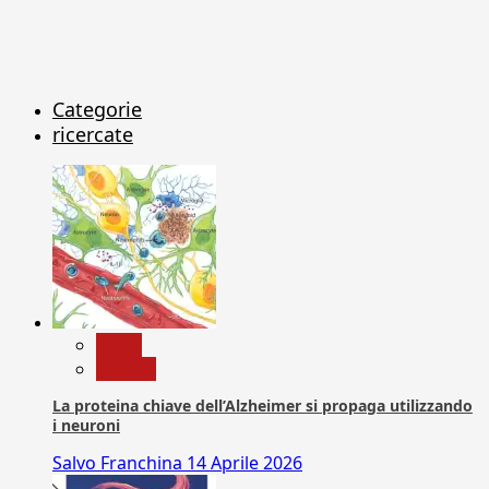
Categorie
ricercate
News
Ricerca
La proteina chiave dell’Alzheimer si propaga utilizzando
i neuroni
Salvo Franchina
14 Aprile 2026