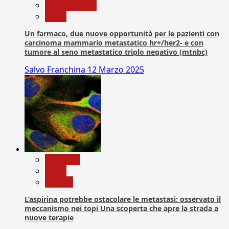
Com. Stampa
News
Un farmaco, due nuove opportunità per le pazienti con
carcinoma mammario metastatico hr+/her2- e con
tumore al seno metastatico triplo negativo (mtnbc)
Salvo Franchina
12 Marzo 2025
Medicina
News
Ricerca
L’aspirina potrebbe ostacolare le metastasi: osservato il
meccanismo nei topi Una scoperta che apre la strada a
nuove terapie