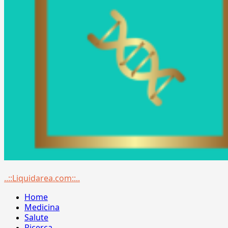
Menu
..::Liquidarea.com::..
principale
Home
Medicina
Salute
Ricerca