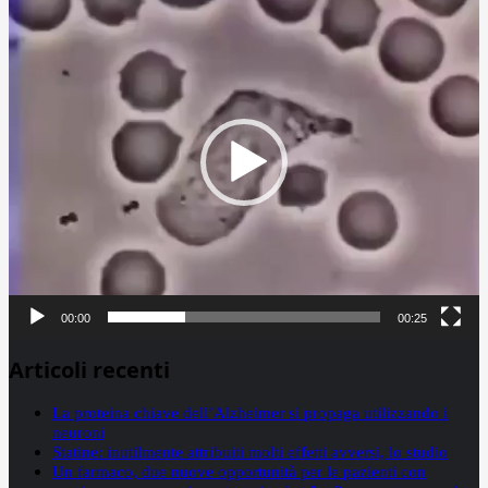
Player
00:00
00:25
Articoli recenti
La proteina chiave dell’Alzheimer si propaga utilizzando i
neuroni
Statine: inutilmente attribuiti molti effetti avversi, lo studio
Un farmaco, due nuove opportunità per le pazienti con