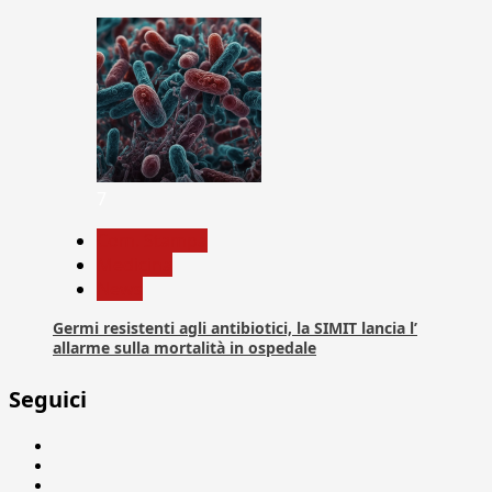
7
Com. Stampa
Medicina
News
Germi resistenti agli antibiotici, la SIMIT lancia l’
allarme sulla mortalità in ospedale
Seguici
Facebook
Linkedin
X