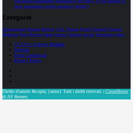
carcinoma mammario metastatico hr+/her2- e con tumore al
seno metastatico triplo negativo (mtnbc)
Categorie
alimentazione
biologia
Biology
Com. Stampa
Epatiti
featured
Genetica
Medicina
News
Ricerca
Salute
Science
Scienza
vaccini
Veterinaria
video
CCSVI e Sclerosi Multipla
Sitemap
Invia Comunicati
Privacy Policy
Facebook
Linkedin
X
Diritto d'autore &copia; {anno} Tutti i diritti riservati.
|
CoverNews
di AF themes.