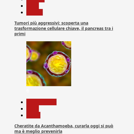
News
Ricerca
Tumori più aggressivi: scoperta una
trasformazione cellulare chiave, il pancreas tra i
primi
6
Com. Stampa
News
Salute
Cheratite da Acanthamoeba, curarla oggi si può
ma è meglio prevenirla