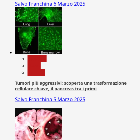
Salvo Franchina
6 Marzo 2025
biologia
News
Ricerca
Tumori più aggressivi: scoperta una trasformazione
cellulare chiave, il pancreas tra i primi
Salvo Franchina
5 Marzo 2025