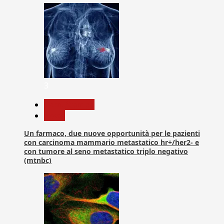
3
Com. Stampa
News
Un farmaco, due nuove opportunità per le pazienti
con carcinoma mammario metastatico hr+/her2- e
con tumore al seno metastatico triplo negativo
(mtnbc)