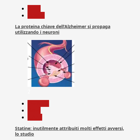
News
Ricerca
La proteina chiave dell’Alzheimer si propaga
utilizzando i neuroni
2
Medicina
News
Salute
Statine: inutilmente attribuiti molti effetti avversi,
lo studio