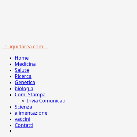
Menu
..::Liquidarea.com::..
principale
Home
Medicina
Salute
Ricerca
Genetica
biologia
Com. Stampa
Invia Comunicati
Scienza
alimentazione
vaccini
Contatti