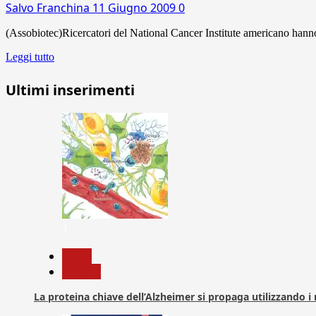
Salvo Franchina
11 Giugno 2009
0
(Assobiotec)Ricercatori del National Cancer Institute americano hanno 
Leggi tutto
Ultimi inserimenti
1
News
Ricerca
La proteina chiave dell’Alzheimer si propaga utilizzando i