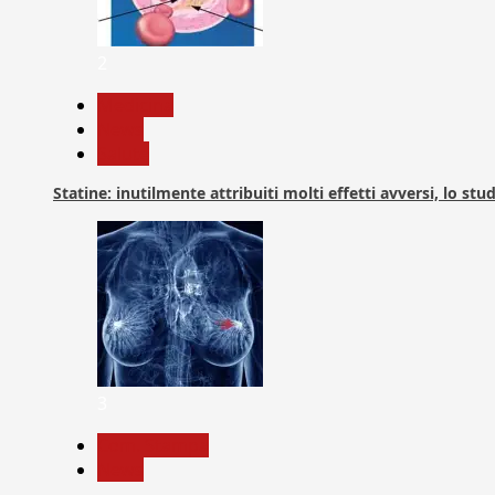
2
Medicina
News
Salute
Statine: inutilmente attribuiti molti effetti avversi, lo stu
3
Com. Stampa
News