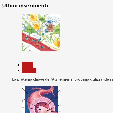
Ultimi inserimenti
1
News
Ricerca
La proteina chiave dell’Alzheimer si propaga utilizzando i