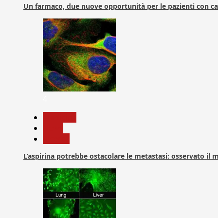
Un farmaco, due nuove opportunità per le pazienti con c
4
Medicina
News
Ricerca
L’aspirina potrebbe ostacolare le metastasi: osservato il