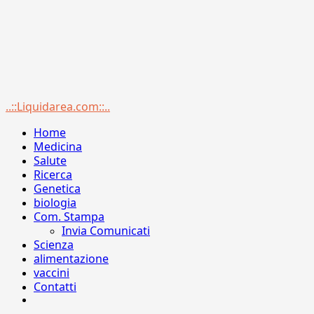
Menu
..::Liquidarea.com::..
principale
Home
Medicina
Salute
Ricerca
Genetica
biologia
Com. Stampa
Invia Comunicati
Scienza
alimentazione
vaccini
Contatti