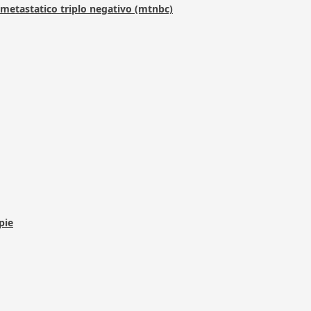
metastatico triplo negativo (mtnbc)
pie