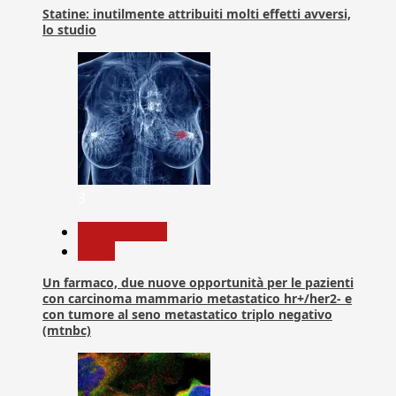
Statine: inutilmente attribuiti molti effetti avversi,
lo studio
3
Com. Stampa
News
Un farmaco, due nuove opportunità per le pazienti
con carcinoma mammario metastatico hr+/her2- e
con tumore al seno metastatico triplo negativo
(mtnbc)