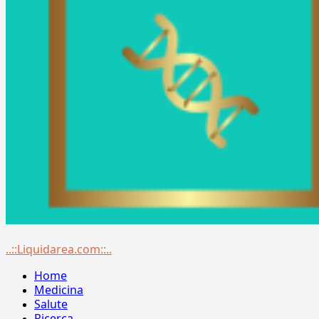
Menu
..::Liquidarea.com::..
principale
Home
Medicina
Salute
Ricerca