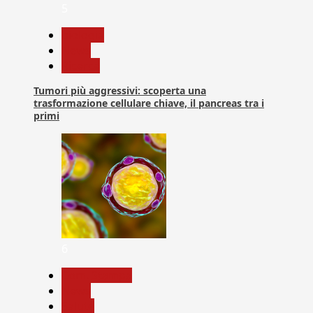
5
biologia
News
Ricerca
Tumori più aggressivi: scoperta una
trasformazione cellulare chiave, il pancreas tra i
primi
6
Com. Stampa
News
Salute