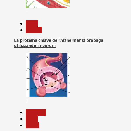
1
News
Ricerca
La proteina chiave dell’Alzheimer si propaga
utilizzando i neuroni
2
Medicina
News
Salute