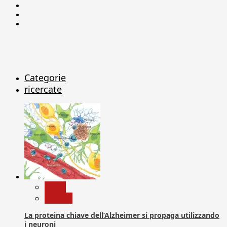
Facebook
Linkedin
X
Categorie
ricercate
News
Ricerca
La proteina chiave dell’Alzheimer si propaga utilizzando
i neuroni