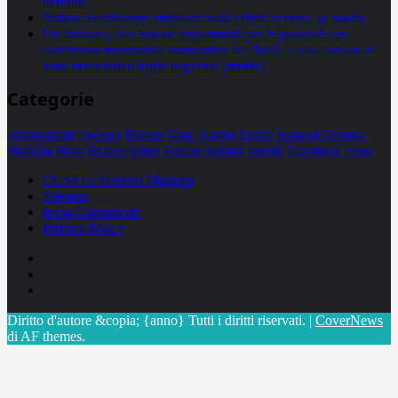
neuroni
Statine: inutilmente attribuiti molti effetti avversi, lo studio
Un farmaco, due nuove opportunità per le pazienti con
carcinoma mammario metastatico hr+/her2- e con tumore al
seno metastatico triplo negativo (mtnbc)
Categorie
alimentazione
biologia
Biology
Com. Stampa
Epatiti
featured
Genetica
Medicina
News
Ricerca
Salute
Science
Scienza
vaccini
Veterinaria
video
CCSVI e Sclerosi Multipla
Sitemap
Invia Comunicati
Privacy Policy
Facebook
Linkedin
X
Diritto d'autore &copia; {anno} Tutti i diritti riservati.
|
CoverNews
di AF themes.