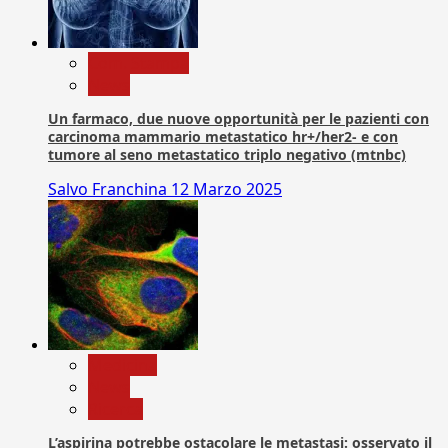
Com. Stampa
News
Un farmaco, due nuove opportunità per le pazienti con
carcinoma mammario metastatico hr+/her2- e con
tumore al seno metastatico triplo negativo (mtnbc)
Salvo Franchina
12 Marzo 2025
Medicina
News
Ricerca
L’aspirina potrebbe ostacolare le metastasi: osservato il