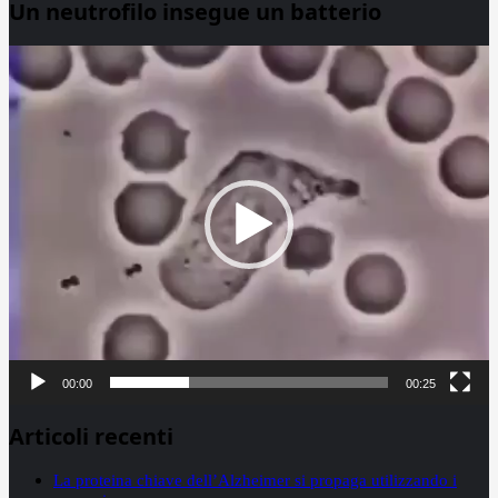
Un neutrofilo insegue un batterio
Video
Player
00:00
00:25
Articoli recenti
La proteina chiave dell’Alzheimer si propaga utilizzando i