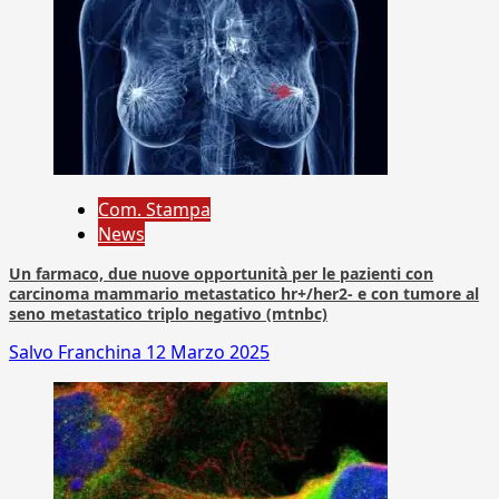
Com. Stampa
News
Un farmaco, due nuove opportunità per le pazienti con
carcinoma mammario metastatico hr+/her2- e con tumore al
seno metastatico triplo negativo (mtnbc)
Salvo Franchina
12 Marzo 2025