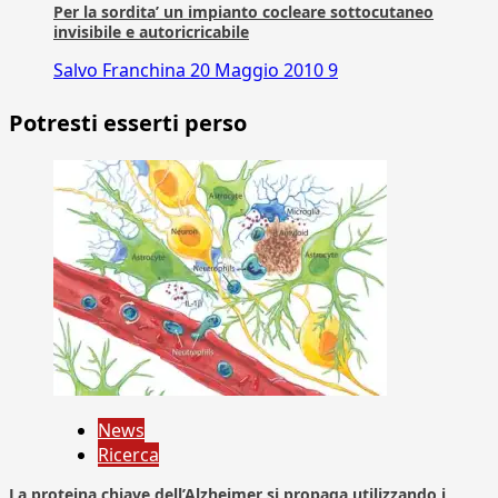
Per la sordita’ un impianto cocleare sottocutaneo
invisibile e autoricricabile
Salvo Franchina
20 Maggio 2010
9
Potresti esserti perso
News
Ricerca
La proteina chiave dell’Alzheimer si propaga utilizzando i