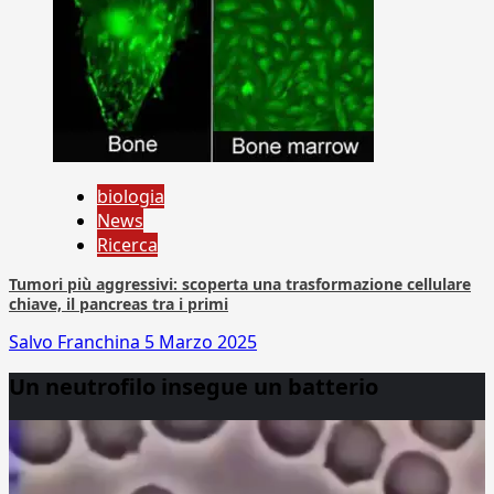
biologia
News
Ricerca
Tumori più aggressivi: scoperta una trasformazione cellulare
chiave, il pancreas tra i primi
Salvo Franchina
5 Marzo 2025
Un neutrofilo insegue un batterio
Video
Player