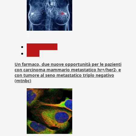
3
Com. Stampa
News
Un farmaco, due nuove opportunità per le pazienti
con carcinoma mammario metastatico hr+/her2- e
con tumore al seno metastatico triplo negativo
(mtnbc)