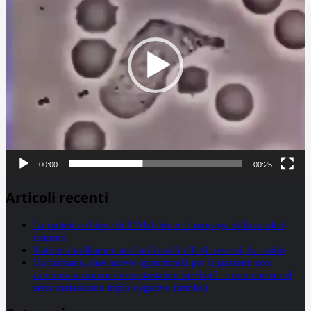
00:00
00:25
Articoli recenti
La proteina chiave dell’Alzheimer si propaga utilizzando i
neuroni
Statine: inutilmente attribuiti molti effetti avversi, lo studio
Un farmaco, due nuove opportunità per le pazienti con
carcinoma mammario metastatico hr+/her2- e con tumore al
seno metastatico triplo negativo (mtnbc)