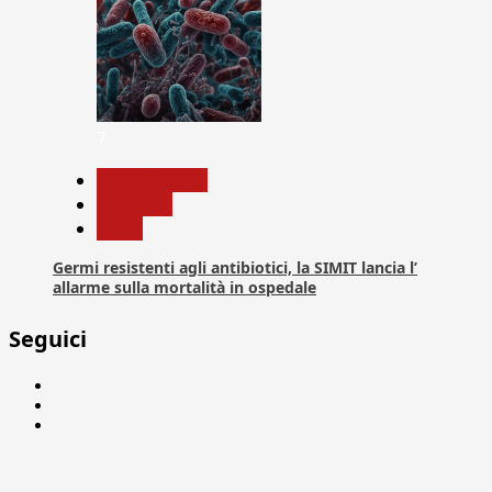
7
Com. Stampa
Medicina
News
Germi resistenti agli antibiotici, la SIMIT lancia l’
allarme sulla mortalità in ospedale
Seguici
Facebook
Linkedin
X