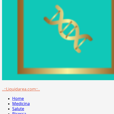
Menu
..::Liquidarea.com::..
principale
Home
Medicina
Salute
Ricerca