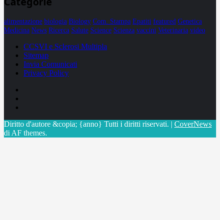
Categorie
alimentazione
biologia
Biology
Com. Stampa
Epatiti
featured
Genetica
Medicina
News
Ricerca
Salute
Science
Scienza
vaccini
Veterinaria
video
CCSVI e Sclerosi Multipla
Sitemap
Invia Comunicati
Privacy Policy
Facebook
Linkedin
X
Diritto d'autore &copia; {anno} Tutti i diritti riservati.
|
CoverNews
di AF themes.