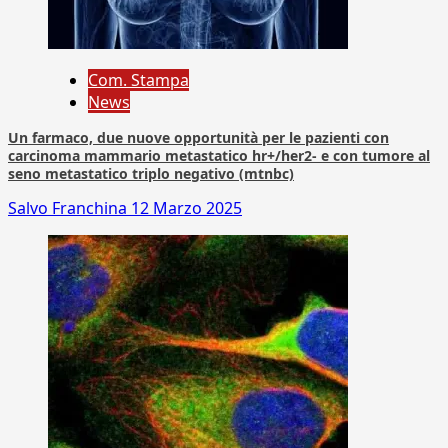
Com. Stampa
News
Un farmaco, due nuove opportunità per le pazienti con
carcinoma mammario metastatico hr+/her2- e con tumore al
seno metastatico triplo negativo (mtnbc)
Salvo Franchina
12 Marzo 2025