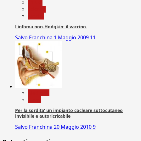
Salute
Scienza
vaccini
Linfoma non-Hodgkin: il vaccino.
Salvo Franchina
1 Maggio 2009
11
Medicina
News
Per la sordita’ un impianto cocleare sottocutaneo
invisibile e autoricricabile
Salvo Franchina
20 Maggio 2010
9