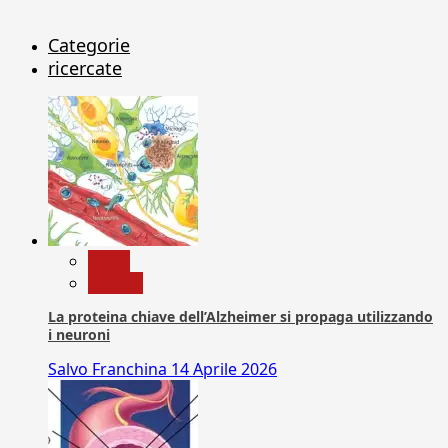
Categorie
ricercate
News
Ricerca
La proteina chiave dell’Alzheimer si propaga utilizzando
i neuroni
Salvo Franchina
14 Aprile 2026