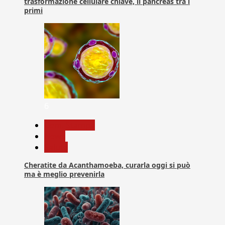
trasformazione cellulare chiave, il pancreas tra i
primi
6
Com. Stampa
News
Salute
Cheratite da Acanthamoeba, curarla oggi si può
ma è meglio prevenirla