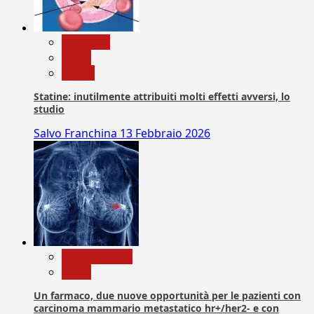
Medicina
News
Salute
Statine: inutilmente attribuiti molti effetti avversi, lo
studio
Salvo Franchina
13 Febbraio 2026
Com. Stampa
News
Un farmaco, due nuove opportunità per le pazienti con
carcinoma mammario metastatico hr+/her2- e con