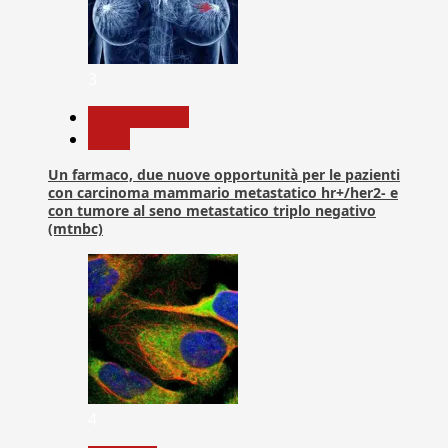
3
Com. Stampa
News
Un farmaco, due nuove opportunità per le pazienti
con carcinoma mammario metastatico hr+/her2- e
con tumore al seno metastatico triplo negativo
(mtnbc)
4