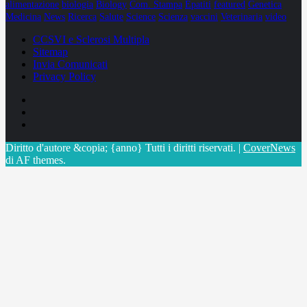
alimentazione
biologia
Biology
Com. Stampa
Epatiti
featured
Genetica
Medicina
News
Ricerca
Salute
Science
Scienza
vaccini
Veterinaria
video
CCSVI e Sclerosi Multipla
Sitemap
Invia Comunicati
Privacy Policy
Facebook
Linkedin
X
Diritto d'autore &copia; {anno} Tutti i diritti riservati.
|
CoverNews
di AF themes.