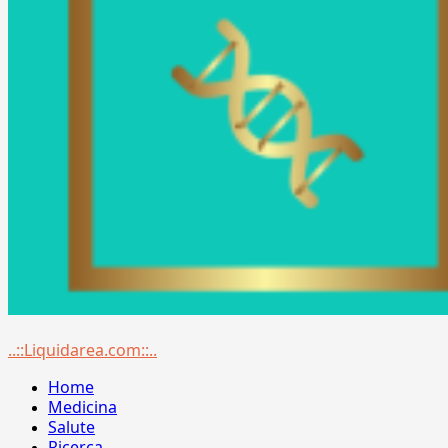
Menu
..::Liquidarea.com::..
principale
Home
Medicina
Salute
Ricerca