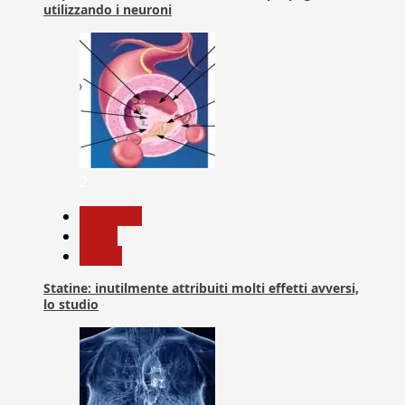
utilizzando i neuroni
2
Medicina
News
Salute
Statine: inutilmente attribuiti molti effetti avversi,
lo studio