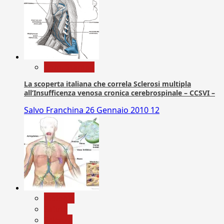
Com. Stampa
La scoperta italiana che correla Sclerosi multipla
all’Insufficenza venosa cronica cerebrospinale – CCSVI –
Salvo Franchina
26 Gennaio 2010
12
biologia
Salute
Scienza