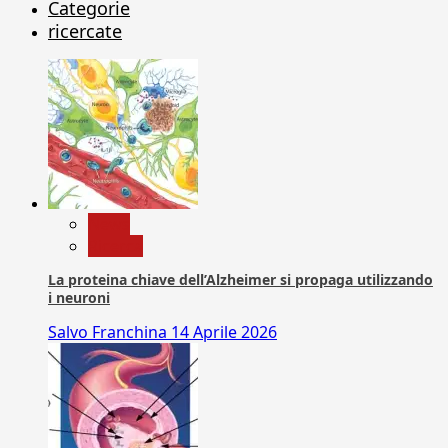
Categorie
ricercate
News
Ricerca
La proteina chiave dell’Alzheimer si propaga utilizzando
i neuroni
Salvo Franchina
14 Aprile 2026