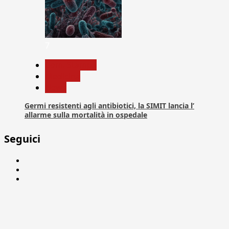
7
Com. Stampa
Medicina
News
Germi resistenti agli antibiotici, la SIMIT lancia l’
allarme sulla mortalità in ospedale
Seguici
Facebook
Linkedin
X