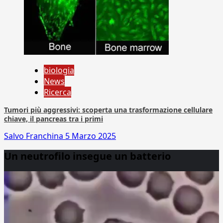
biologia
News
Ricerca
Tumori più aggressivi: scoperta una trasformazione cellulare
chiave, il pancreas tra i primi
Salvo Franchina
5 Marzo 2025
Un neutrofilo insegue un batterio
Video
Player