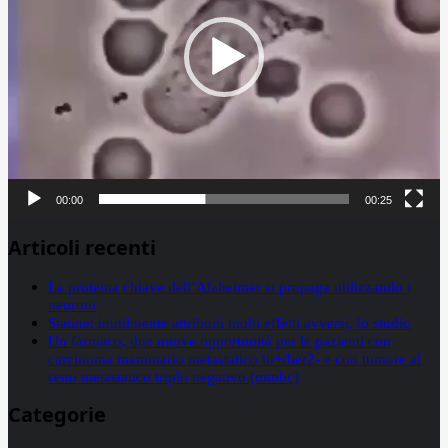
00:00
00:25
Articoli recenti
La proteina chiave dell’Alzheimer si propaga utilizzando i
neuroni
Statine: inutilmente attribuiti molti effetti avversi, lo studio
Un farmaco, due nuove opportunità per le pazienti con
carcinoma mammario metastatico hr+/her2- e con tumore al
seno metastatico triplo negativo (mtnbc)
Categorie