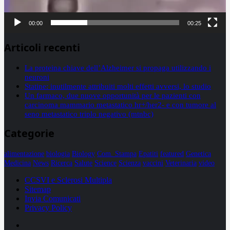
00:00
00:25
Articoli recenti
La proteina chiave dell’Alzheimer si propaga utilizzando i
neuroni
Statine: inutilmente attribuiti molti effetti avversi, lo studio
Un farmaco, due nuove opportunità per le pazienti con
carcinoma mammario metastatico hr+/her2- e con tumore al
seno metastatico triplo negativo (mtnbc)
Categorie
alimentazione
biologia
Biology
Com. Stampa
Epatiti
featured
Genetica
Medicina
News
Ricerca
Salute
Science
Scienza
vaccini
Veterinaria
video
CCSVI e Sclerosi Multipla
Sitemap
Invia Comunicati
Privacy Policy
Facebook