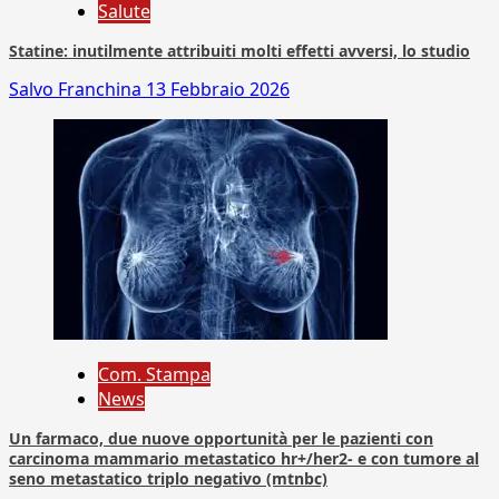
Salute
Statine: inutilmente attribuiti molti effetti avversi, lo studio
Salvo Franchina
13 Febbraio 2026
Com. Stampa
News
Un farmaco, due nuove opportunità per le pazienti con
carcinoma mammario metastatico hr+/her2- e con tumore al
seno metastatico triplo negativo (mtnbc)