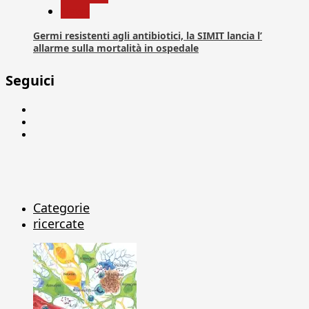
News
Germi resistenti agli antibiotici, la SIMIT lancia l’
allarme sulla mortalità in ospedale
Seguici
Facebook
Linkedin
X
Categorie
ricercate