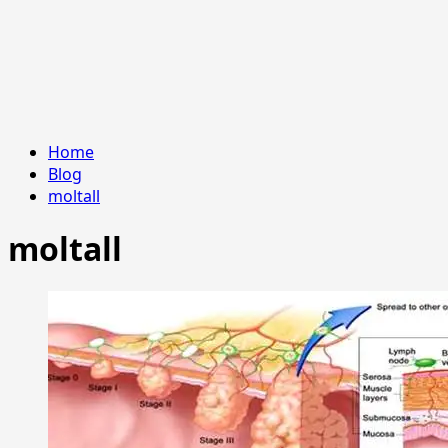
Home
Blog
moltall
moltall