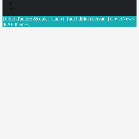
Linkedin
X
Diritto d'autore &copia; {anno} Tutti i diritti riservati.
|
CoverNews
di AF themes.