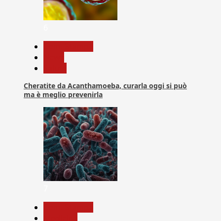
6
Com. Stampa
News
Salute
Cheratite da Acanthamoeba, curarla oggi si può
ma è meglio prevenirla
7
Com. Stampa
Medicina