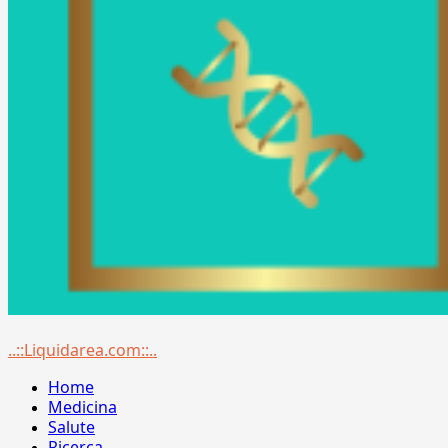
Menu
..::Liquidarea.com::..
principale
Home
Medicina
Salute
Ricerca