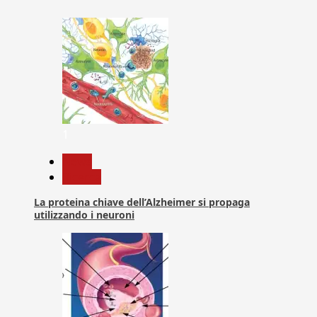
1
News
Ricerca
La proteina chiave dell’Alzheimer si propaga
utilizzando i neuroni