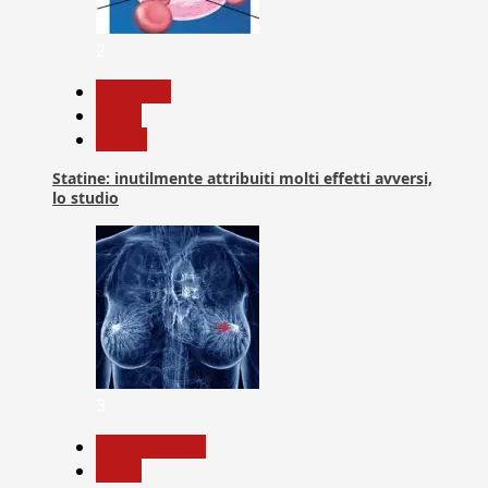
2
Medicina
News
Salute
Statine: inutilmente attribuiti molti effetti avversi,
lo studio
3
Com. Stampa
News