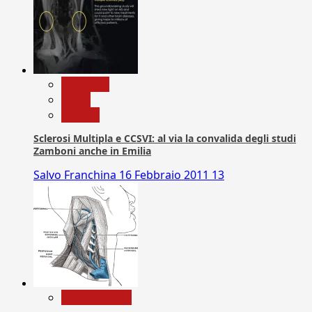
Medicina
News
Ricerca
Sclerosi Multipla e CCSVI: al via la convalida degli studi
Zamboni anche in Emilia
Salvo Franchina
16 Febbraio 2011
13
Com. Stampa