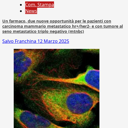
Com. Stampa
News
Un farmaco, due nuove opportunità per le pazienti con
carcinoma mammario metastatico hr+/her2- e con tumore al
seno metastatico triplo negativo (mtnbc)
Salvo Franchina
12 Marzo 2025