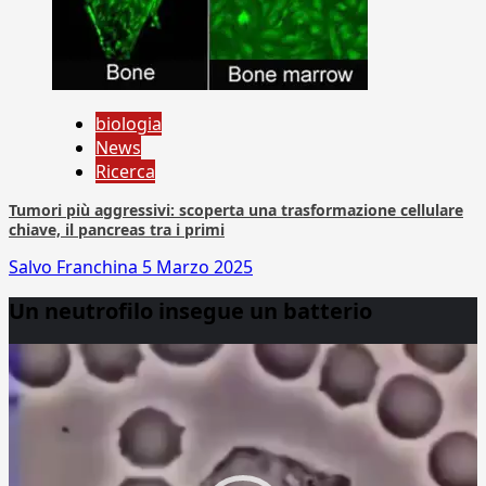
biologia
News
Ricerca
Tumori più aggressivi: scoperta una trasformazione cellulare
chiave, il pancreas tra i primi
Salvo Franchina
5 Marzo 2025
Un neutrofilo insegue un batterio
Video
Player