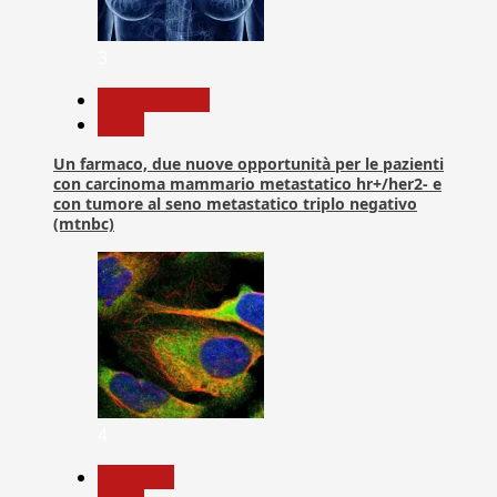
3
Com. Stampa
News
Un farmaco, due nuove opportunità per le pazienti
con carcinoma mammario metastatico hr+/her2- e
con tumore al seno metastatico triplo negativo
(mtnbc)
4
Medicina