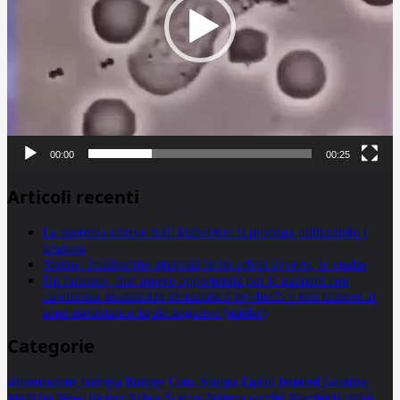
00:00
00:25
Articoli recenti
La proteina chiave dell’Alzheimer si propaga utilizzando i
neuroni
Statine: inutilmente attribuiti molti effetti avversi, lo studio
Un farmaco, due nuove opportunità per le pazienti con
carcinoma mammario metastatico hr+/her2- e con tumore al
seno metastatico triplo negativo (mtnbc)
Categorie
alimentazione
biologia
Biology
Com. Stampa
Epatiti
featured
Genetica
Medicina
News
Ricerca
Salute
Science
Scienza
vaccini
Veterinaria
video