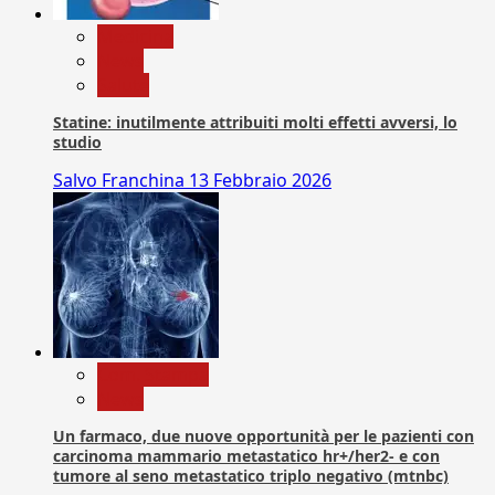
Medicina
News
Salute
Statine: inutilmente attribuiti molti effetti avversi, lo
studio
Salvo Franchina
13 Febbraio 2026
Com. Stampa
News
Un farmaco, due nuove opportunità per le pazienti con
carcinoma mammario metastatico hr+/her2- e con
tumore al seno metastatico triplo negativo (mtnbc)