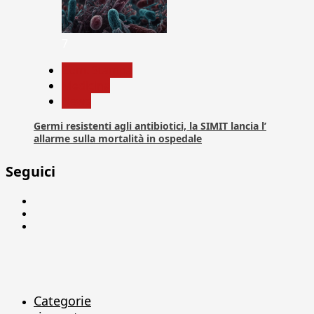
7
Com. Stampa
Medicina
News
Germi resistenti agli antibiotici, la SIMIT lancia l’
allarme sulla mortalità in ospedale
Seguici
Facebook
Linkedin
X
Categorie