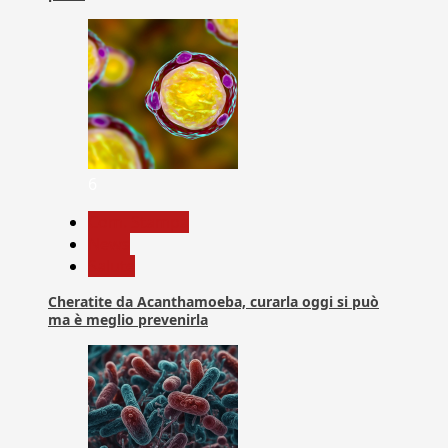
6
Com. Stampa
News
Salute
Cheratite da Acanthamoeba, curarla oggi si può
ma è meglio prevenirla