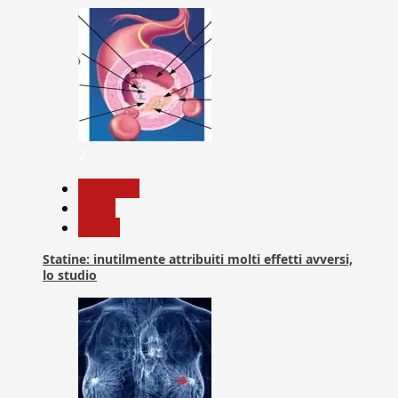
2
Medicina
News
Salute
Statine: inutilmente attribuiti molti effetti avversi,
lo studio