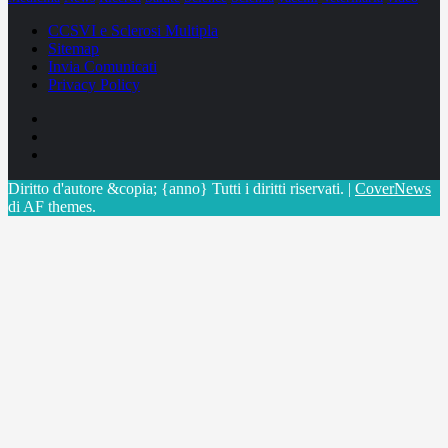
CCSVI e Sclerosi Multipla
Sitemap
Invia Comunicati
Privacy Policy
Facebook
Linkedin
X
Diritto d'autore &copia; {anno} Tutti i diritti riservati.
|
CoverNews
di AF themes.