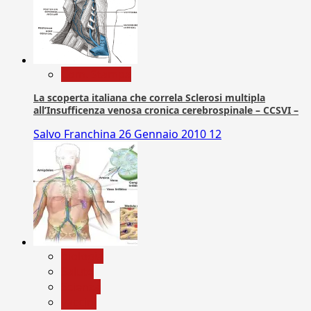
Com. Stampa
La scoperta italiana che correla Sclerosi multipla
all’Insufficenza venosa cronica cerebrospinale – CCSVI –
Salvo Franchina
26 Gennaio 2010
12
biologia
Salute
Scienza
vaccini