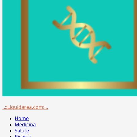
Menu
..::Liquidarea.com::..
principale
Home
Medicina
Salute
Ricerca