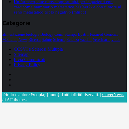
Un farmaco, due nuove opportunità per le pazienti con
carcinoma mammario metastatico hr+/her2- e con tumore al
seno metastatico triplo negativo (mtnbc)
Categorie
alimentazione
biologia
Biology
Com. Stampa
Epatiti
featured
Genetica
Medicina
News
Ricerca
Salute
Science
Scienza
vaccini
Veterinaria
video
CCSVI e Sclerosi Multipla
Sitemap
Invia Comunicati
Privacy Policy
Facebook
Linkedin
X
Diritto d'autore &copia; {anno} Tutti i diritti riservati.
|
CoverNews
di AF themes.