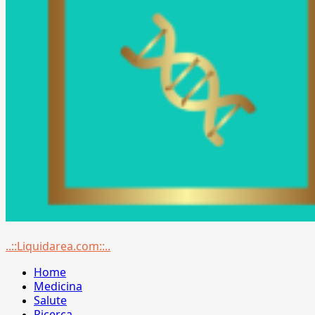
Menu
..::Liquidarea.com::..
principale
Home
Medicina
Salute
Ricerca