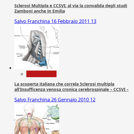
Sclerosi Multipla e CCSVI: al via la convalida degli studi
Zamboni anche in Emilia
Salvo Franchina
16 Febbraio 2011
13
Com. Stampa
La scoperta italiana che correla Sclerosi multipla
all’Insufficenza venosa cronica cerebrospinale – CCSVI –
Salvo Franchina
26 Gennaio 2010
12