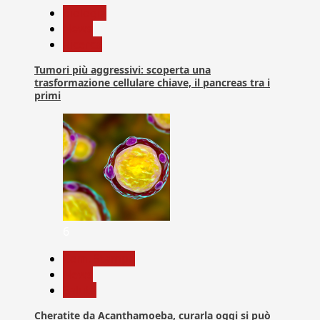
biologia
News
Ricerca
Tumori più aggressivi: scoperta una
trasformazione cellulare chiave, il pancreas tra i
primi
6
Com. Stampa
News
Salute
Cheratite da Acanthamoeba, curarla oggi si può