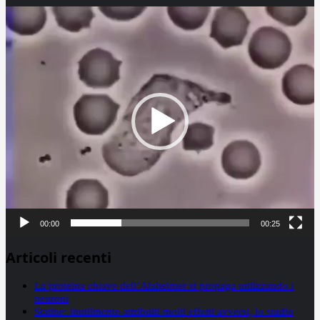
Video
Player
00:00
00:25
Articoli recenti
La proteina chiave dell’Alzheimer si propaga utilizzando i
neuroni
Statine: inutilmente attribuiti molti effetti avversi, lo studio