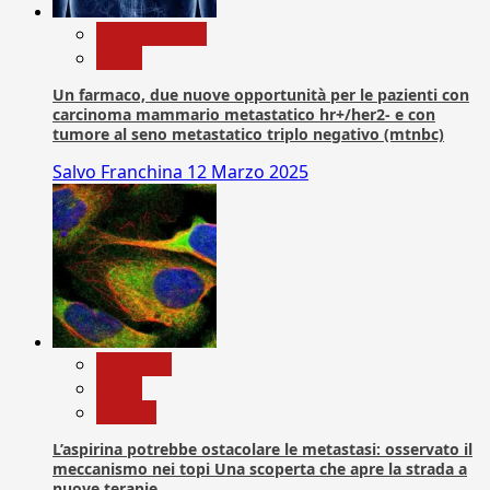
Com. Stampa
News
Un farmaco, due nuove opportunità per le pazienti con
carcinoma mammario metastatico hr+/her2- e con
tumore al seno metastatico triplo negativo (mtnbc)
Salvo Franchina
12 Marzo 2025
Medicina
News
Ricerca
L’aspirina potrebbe ostacolare le metastasi: osservato il
meccanismo nei topi Una scoperta che apre la strada a
nuove terapie