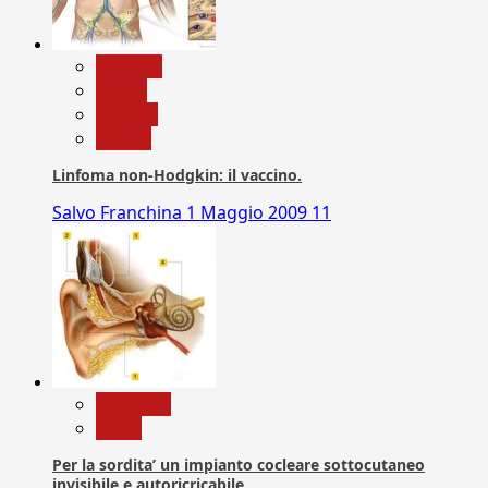
biologia
Salute
Scienza
vaccini
Linfoma non-Hodgkin: il vaccino.
Salvo Franchina
1 Maggio 2009
11
Medicina
News
Per la sordita’ un impianto cocleare sottocutaneo
invisibile e autoricricabile