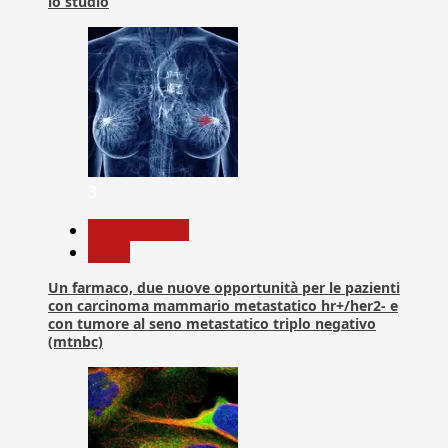
lo studio
3
Com. Stampa
News
Un farmaco, due nuove opportunità per le pazienti
con carcinoma mammario metastatico hr+/her2- e
con tumore al seno metastatico triplo negativo
(mtnbc)