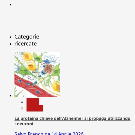
X
Categorie
ricercate
News
Ricerca
La proteina chiave dell’Alzheimer si propaga utilizzando
i neuroni
Salvo Franchina
14 Aprile 2026