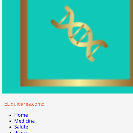
Menu
..::Liquidarea.com::..
principale
Home
Medicina
Salute
Ricerca