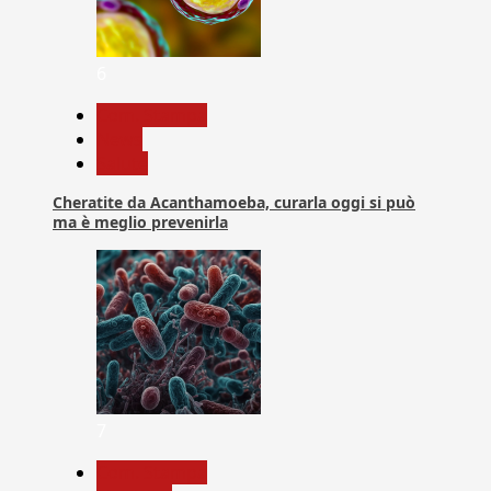
6
Com. Stampa
News
Salute
Cheratite da Acanthamoeba, curarla oggi si può
ma è meglio prevenirla
7
Com. Stampa