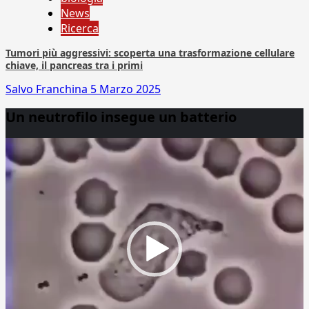
News
Ricerca
Tumori più aggressivi: scoperta una trasformazione cellulare
chiave, il pancreas tra i primi
Salvo Franchina
5 Marzo 2025
Un neutrofilo insegue un batterio
Video
Player