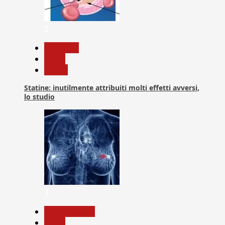
2
Medicina
News
Salute
Statine: inutilmente attribuiti molti effetti avversi,
lo studio
3
Com. Stampa
News