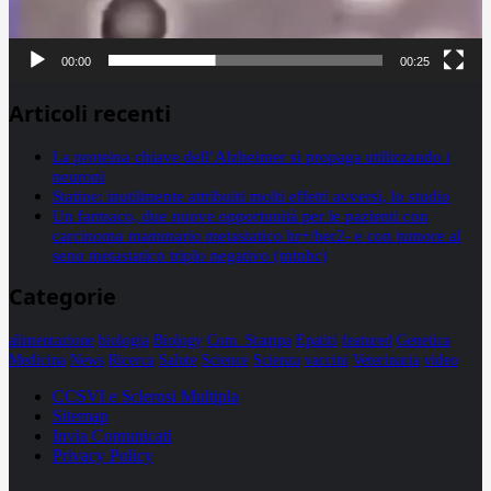
00:00
00:25
Articoli recenti
La proteina chiave dell’Alzheimer si propaga utilizzando i
neuroni
Statine: inutilmente attribuiti molti effetti avversi, lo studio
Un farmaco, due nuove opportunità per le pazienti con
carcinoma mammario metastatico hr+/her2- e con tumore al
seno metastatico triplo negativo (mtnbc)
Categorie
alimentazione
biologia
Biology
Com. Stampa
Epatiti
featured
Genetica
Medicina
News
Ricerca
Salute
Science
Scienza
vaccini
Veterinaria
video
CCSVI e Sclerosi Multipla
Sitemap
Invia Comunicati
Privacy Policy