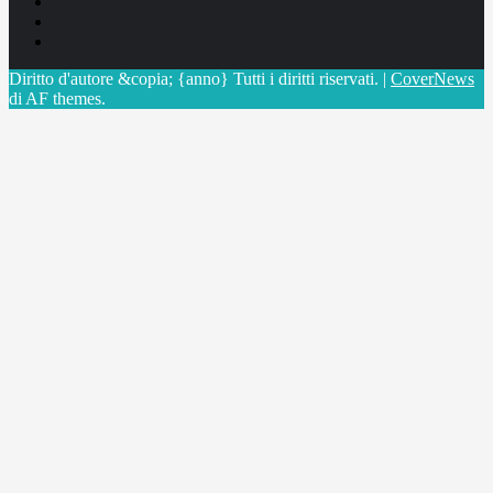
Facebook
Linkedin
X
Diritto d'autore &copia; {anno} Tutti i diritti riservati.
|
CoverNews
di AF themes.