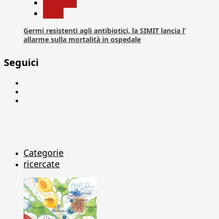
Medicina
News
Germi resistenti agli antibiotici, la SIMIT lancia l’
allarme sulla mortalità in ospedale
Seguici
Facebook
Linkedin
X
Categorie
ricercate