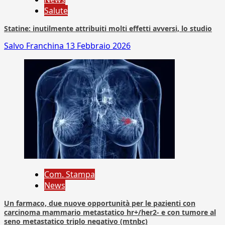
Salute
Statine: inutilmente attribuiti molti effetti avversi, lo studio
Salvo Franchina
13 Febbraio 2026
Com. Stampa
News
Un farmaco, due nuove opportunità per le pazienti con
carcinoma mammario metastatico hr+/her2- e con tumore al
seno metastatico triplo negativo (mtnbc)