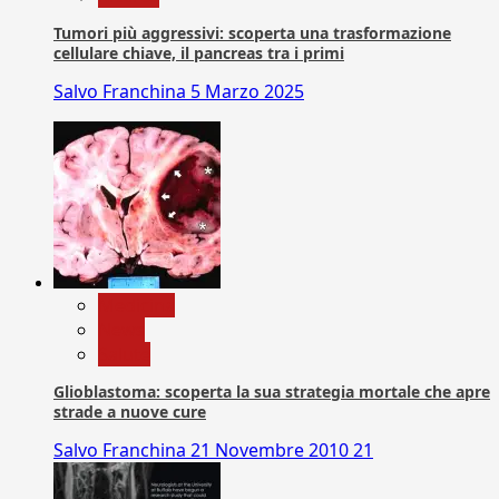
Tumori più aggressivi: scoperta una trasformazione
cellulare chiave, il pancreas tra i primi
Salvo Franchina
5 Marzo 2025
Medicina
News
Salute
Glioblastoma: scoperta la sua strategia mortale che apre
strade a nuove cure
Salvo Franchina
21 Novembre 2010
21