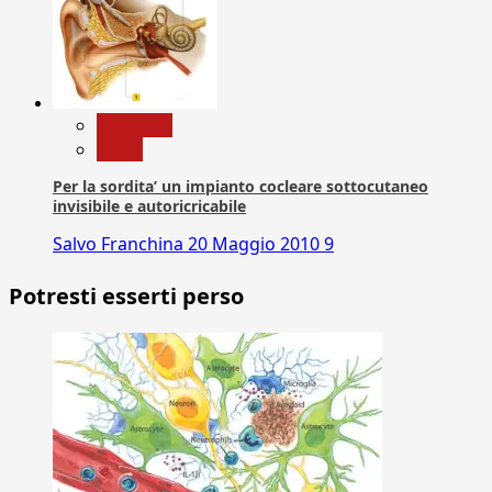
Medicina
News
Per la sordita’ un impianto cocleare sottocutaneo
invisibile e autoricricabile
Salvo Franchina
20 Maggio 2010
9
Potresti esserti perso