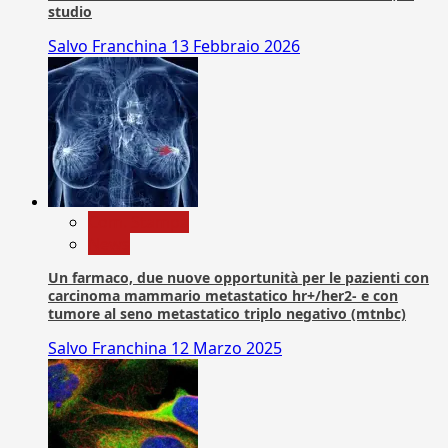
studio
Salvo Franchina
13 Febbraio 2026
Com. Stampa
News
Un farmaco, due nuove opportunità per le pazienti con
carcinoma mammario metastatico hr+/her2- e con
tumore al seno metastatico triplo negativo (mtnbc)
Salvo Franchina
12 Marzo 2025