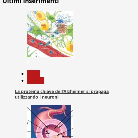
Ultimi inserimenti
1
News
Ricerca
La proteina chiave dell’Alzheimer si propaga
utilizzando i neuroni