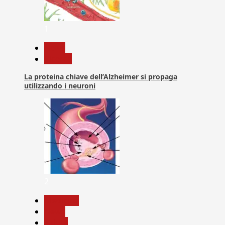
1
News
Ricerca
La proteina chiave dell’Alzheimer si propaga
utilizzando i neuroni
2
Medicina
News
Salute