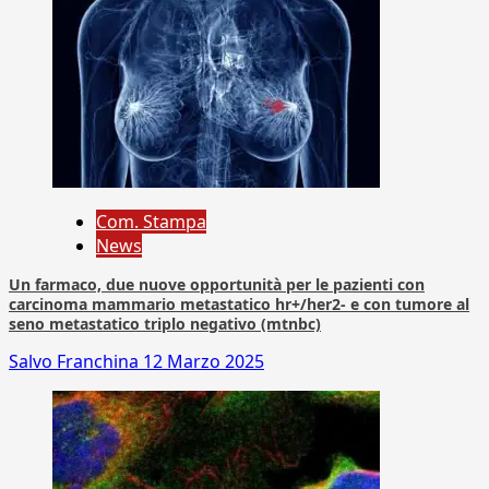
Com. Stampa
News
Un farmaco, due nuove opportunità per le pazienti con
carcinoma mammario metastatico hr+/her2- e con tumore al
seno metastatico triplo negativo (mtnbc)
Salvo Franchina
12 Marzo 2025