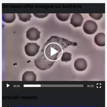
Un neutrofilo insegue un batterio
Video
Player
00:00
00:25
Articoli recenti
La proteina chiave dell’Alzheimer si propaga utilizzando i