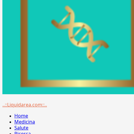
Menu
..::Liquidarea.com::..
principale
Home
Medicina
Salute
Ricerca