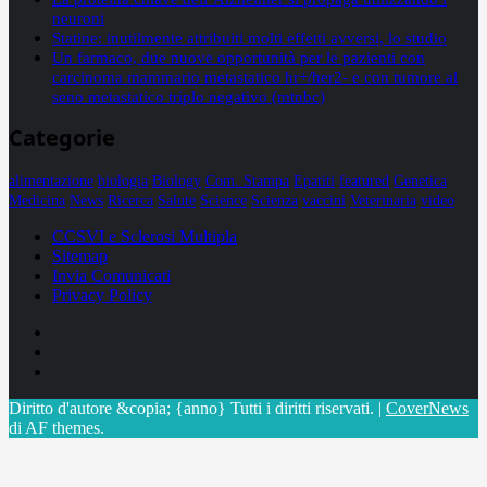
neuroni
Statine: inutilmente attribuiti molti effetti avversi, lo studio
Un farmaco, due nuove opportunità per le pazienti con
carcinoma mammario metastatico hr+/her2- e con tumore al
seno metastatico triplo negativo (mtnbc)
Categorie
alimentazione
biologia
Biology
Com. Stampa
Epatiti
featured
Genetica
Medicina
News
Ricerca
Salute
Science
Scienza
vaccini
Veterinaria
video
CCSVI e Sclerosi Multipla
Sitemap
Invia Comunicati
Privacy Policy
Facebook
Linkedin
X
Diritto d'autore &copia; {anno} Tutti i diritti riservati.
|
CoverNews
di AF themes.