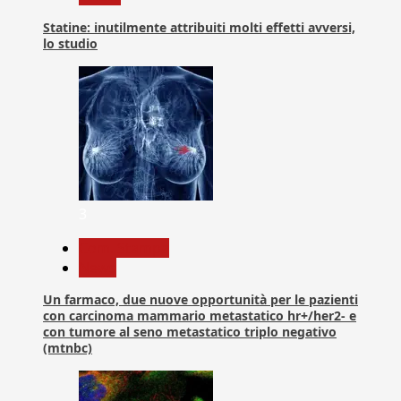
Statine: inutilmente attribuiti molti effetti avversi,
lo studio
3
Com. Stampa
News
Un farmaco, due nuove opportunità per le pazienti
con carcinoma mammario metastatico hr+/her2- e
con tumore al seno metastatico triplo negativo
(mtnbc)