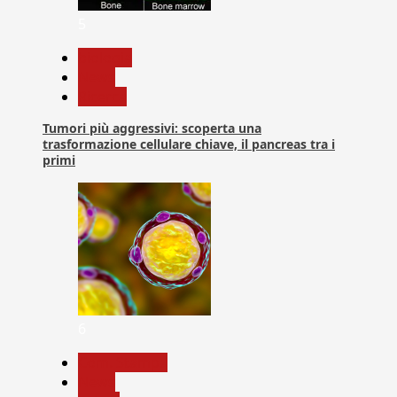
5
biologia
News
Ricerca
Tumori più aggressivi: scoperta una
trasformazione cellulare chiave, il pancreas tra i
primi
6
Com. Stampa
News