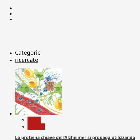
Facebook
Linkedin
X
Categorie
ricercate
News
Ricerca
La proteina chiave dell’Alzheimer si propaga utilizzando