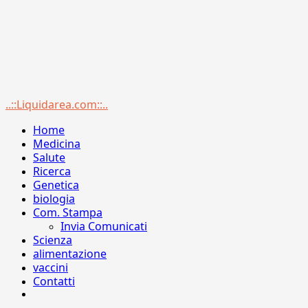
Menu
..::Liquidarea.com::..
principale
Home
Medicina
Salute
Ricerca
Genetica
biologia
Com. Stampa
Invia Comunicati
Scienza
alimentazione
vaccini
Contatti