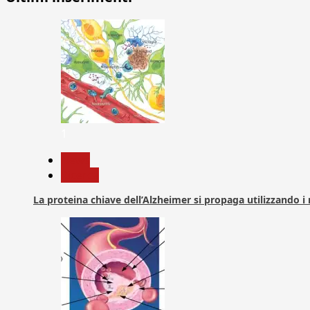
1
News
Ricerca
La proteina chiave dell’Alzheimer si propaga utilizzando i