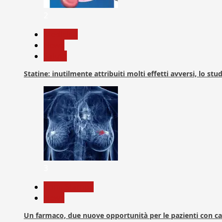
2
Medicina
News
Salute
Statine: inutilmente attribuiti molti effetti avversi, lo stu
3
Com. Stampa
News
Un farmaco, due nuove opportunità per le pazienti con c