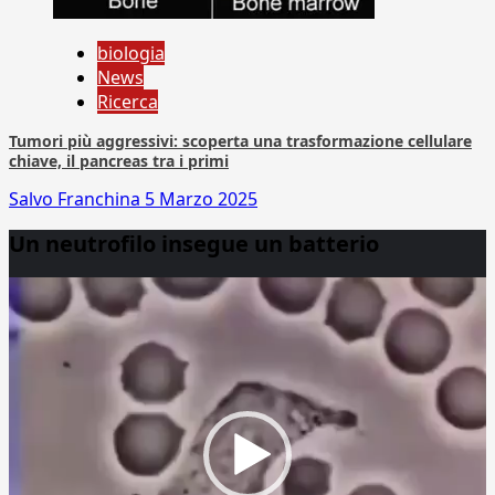
biologia
News
Ricerca
Tumori più aggressivi: scoperta una trasformazione cellulare
chiave, il pancreas tra i primi
Salvo Franchina
5 Marzo 2025
Un neutrofilo insegue un batterio
Video
Player