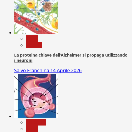
News
Ricerca
La proteina chiave dell’Alzheimer si propaga utilizzando
i neuroni
Salvo Franchina
14 Aprile 2026
Medicina
News