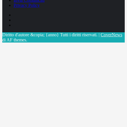
Invia Comunicati
Privacy Policy
Facebook
Linkedin
X
Diritto d'autore &copia; {anno} Tutti i diritti riservati.
|
CoverNews
di AF themes.