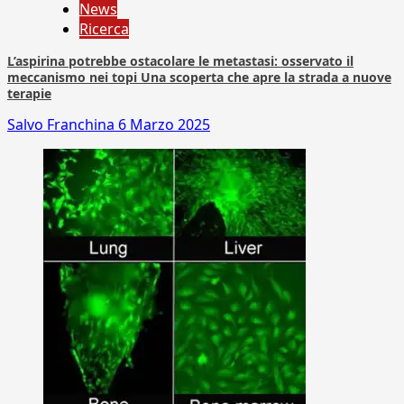
News
Ricerca
L’aspirina potrebbe ostacolare le metastasi: osservato il
meccanismo nei topi Una scoperta che apre la strada a nuove
terapie
Salvo Franchina
6 Marzo 2025