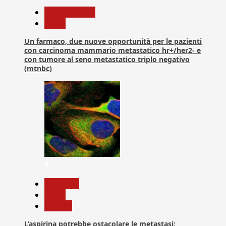
Com. Stampa
News
Un farmaco, due nuove opportunità per le pazienti
con carcinoma mammario metastatico hr+/her2- e
con tumore al seno metastatico triplo negativo
(mtnbc)
4
Medicina
News
Ricerca
L’aspirina potrebbe ostacolare le metastasi: