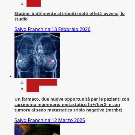
Salute
Statine: inutilmente attribuiti molti effetti avversi, lo
studio
Salvo Franchina
13 Febbraio 2026
Com. Stampa
News
Un farmaco, due nuove opportunità per le pazienti con
carcinoma mammario metastatico hr+/her2- e con
tumore al seno metastatico triplo negativo (mtnbc)
Salvo Franchina
12 Marzo 2025