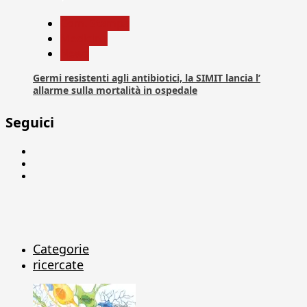
Com. Stampa
Medicina
News
Germi resistenti agli antibiotici, la SIMIT lancia l’
allarme sulla mortalità in ospedale
Seguici
Facebook
Linkedin
X
Categorie
ricercate