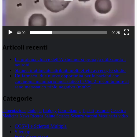
00:00
00:25
Articoli recenti
La proteina chiave dell’Alzheimer si propaga utilizzando i
neuroni
Statine: inutilmente attribuiti molti effetti avversi, lo studio
Un farmaco, due nuove opportunità per le pazienti con
carcinoma mammario metastatico hr+/her2- e con tumore al
seno metastatico triplo negativo (mtnbc)
Categorie
alimentazione
biologia
Biology
Com. Stampa
Epatiti
featured
Genetica
Medicina
News
Ricerca
Salute
Science
Scienza
vaccini
Veterinaria
video
CCSVI e Sclerosi Multipla
Sitemap