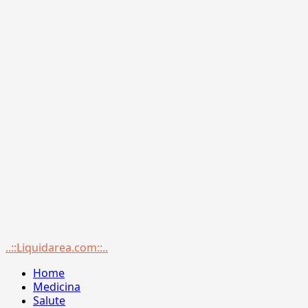
Menu
..::Liquidarea.com::..
principale
Home
Medicina
Salute