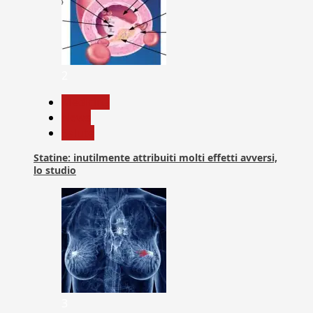
2
Medicina
News
Salute
Statine: inutilmente attribuiti molti effetti avversi,
lo studio
3