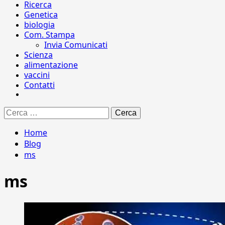
Ricerca
Genetica
biologia
Com. Stampa
Invia Comunicati
Scienza
alimentazione
vaccini
Contatti
Ricerca
per:
Home
Blog
ms
ms